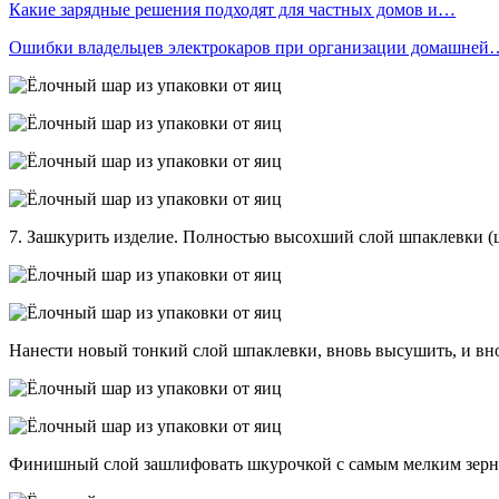
Какие зарядные решения подходят для частных домов и…
Ошибки владельцев электрокаров при организации домашней
7. Зашкурить изделие. Полностью высохший слой шпаклевки (ш
Нанести новый тонкий слой шпаклевки, вновь высушить, и вно
Финишный слой зашлифовать шкурочкой с самым мелким зерн