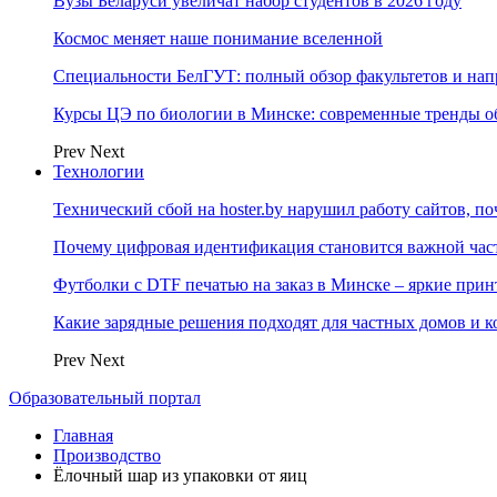
Вузы Беларуси увеличат набор студентов в 2026 году
Космос меняет наше понимание вселенной
Специальности БелГУТ: полный обзор факультетов и на
Курсы ЦЭ по биологии в Минске: современные тренды о
Prev
Next
Технологии
Технический сбой на hoster.by нарушил работу сайтов, п
Почему цифровая идентификация становится важной ча
Футболки с DTF печатью на заказ в Минске – яркие при
Какие зарядные решения подходят для частных домов и к
Prev
Next
Образовательный портал
Главная
Производство
Ёлочный шар из упаковки от яиц