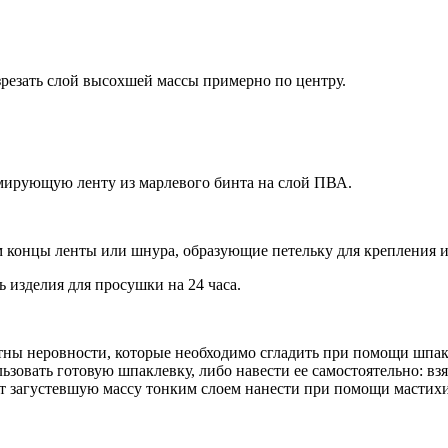
зрезать слой высохшей массы примерно по центру.
мирующую ленту из марлевого бинта на слой ПВА.
м концы ленты или шнура, образующие петельку для крепления и
 изделия для просушки на 24 часа.
тны неровности, которые необходимо сгладить при помощи шпакл
зовать готовую шпаклевку, либо навести ее самостоятельно: взя
т загустевшую массу тонким слоем нанести при помощи мастихин