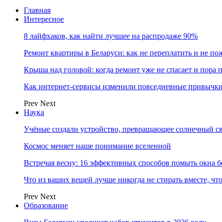
Главная
Интересное
8 лайфхаков, как найти лучшее на распродаже 90%
Ремонт квартиры в Беларуси: как не переплатить и не по
Крыша над головой: когда ремонт уже не спасает и пора
Как интернет-сервисы изменили повседневные привычки
Prev
Next
Наука
Учёные создали устройство, превращающее солнечный св
Космос меняет наше понимание вселенной
Встречая весну: 16 эффективных способов помыть окна б
Что из ваших вещей лучше никогда не стирать вместе, чт
Prev
Next
Образование