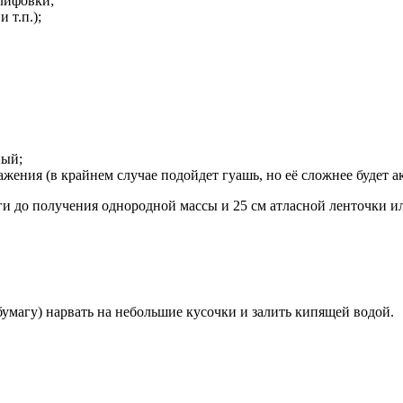
лифовки;
 т.п.);
ный;
жения (в крайнем случае подойдет гуашь, но её сложнее будет а
 до получения однородной массы и 25 см атласной ленточки ил
бумагу) нарвать на небольшие кусочки и залить кипящей водой.