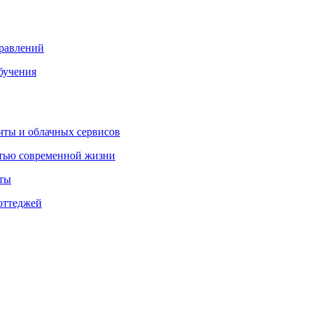
правлений
бучения
очты и облачных сервисов
стью современной жизни
нты
оттеджей