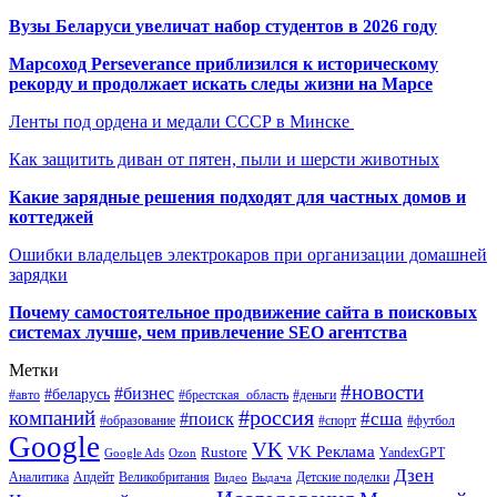
Вузы Беларуси увеличат набор студентов в 2026 году
Марсоход Perseverance приблизился к историческому
рекорду и продолжает искать следы жизни на Марсе
Ленты под ордена и медали СССР в Минске
Как защитить диван от пятен, пыли и шерсти животных
Какие зарядные решения подходят для частных домов и
коттеджей
Ошибки владельцев электрокаров при организации домашней
зарядки
Почему самостоятельное продвижение сайта в поисковых
системах лучше, чем привлечение SEO агентства
Метки
#новости
#бизнес
#беларусь
#авто
#деньги
#брестская_область
#россия
компаний
#сша
#поиск
#футбол
#образование
#спорт
Google
VK
VK Реклама
Rustore
YandexGPT
Google Ads
Ozon
Дзен
Апдейт
Великобритания
Аналитика
Выдача
Детские поделки
Видео