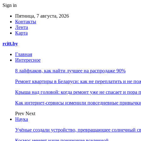
Sign in
Пятница, 7 августа, 2026
Контакты
Лента
Карта
rcitt.by
Главная
Интересное
8 лайфхаков, как найти лучшее на распродаже 90%
Ремонт квартиры в Беларуси: как не переплатить и не по
Крыша над головой: когда ремонт уже не спасает и пора
Как интернет-сервисы изменили повседневные привычки
Prev
Next
Наука
Учёные создали устройство, превращающее солнечный св
Космос меняет наше понимание вселенной