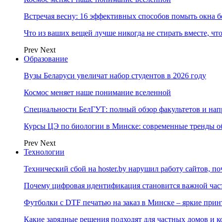
Встречая весну: 16 эффективных способов помыть окна б
Что из ваших вещей лучше никогда не стирать вместе, чт
Prev
Next
Образование
Вузы Беларуси увеличат набор студентов в 2026 году
Космос меняет наше понимание вселенной
Специальности БелГУТ: полный обзор факультетов и на
Курсы ЦЭ по биологии в Минске: современные тренды о
Prev
Next
Технологии
Технический сбой на hoster.by нарушил работу сайтов, п
Почему цифровая идентификация становится важной ча
Футболки с DTF печатью на заказ в Минске – яркие при
Какие зарядные решения подходят для частных домов и к