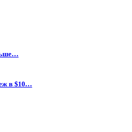
ольше…
еж в $10…