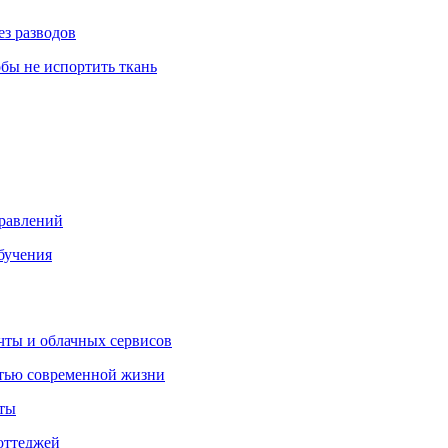
ез разводов
обы не испортить ткань
правлений
бучения
очты и облачных сервисов
стью современной жизни
нты
оттеджей