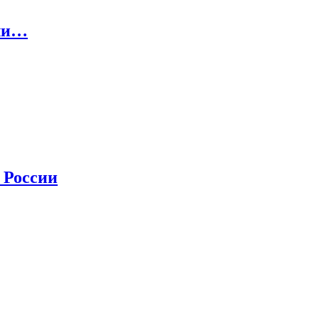
 ли…
 России