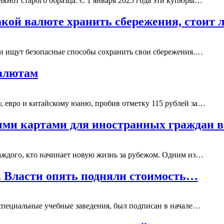
кнот старого образца. С 1 января 2025 года эти купюры…
акой валюте хранить сбережения, стоит
и ищут безопасные способы сохранить свои сбережения.…
валютам
у, евро и китайскому юаню, пробив отметку 115 рублей за…
ыми картами для иностранных граждан в
аждого, кто начинает новую жизнь за рубежом. Одним из…
». Власти опять подняли стоимость…
специальные учебные заведения, был подписан в начале…