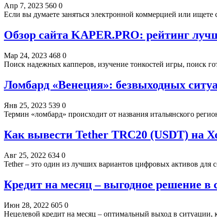
Апр 7, 2023
560
0
Если вы думаете заняться электронной коммерцией или ищете
Обзор сайта KAPER.PRO: рейтинг лучши
Мар 24, 2023
468
0
Поиск надежных капперов, изучение тонкостей игры, поиск го
Ломбард «Венеция»: безвыходных ситуа
Янв 25, 2023
539
0
Термин «ломбард» происходит от названия итальянского реги
Как вывести Tether TRC20 (USDT) на Х
Авг 25, 2022
634
0
Tether – это один из лучших вариантов цифровых активов для
Кредит на месяц – выгодное решение в
Июн 28, 2022
605
0
Нецелевой кредит на месяц – оптимальный выход в ситуации, 