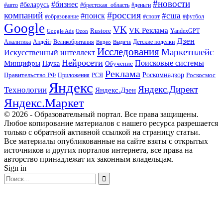
#новости
#бизнес
#беларусь
#авто
#деньги
#брестская_область
#россия
компаний
#сша
#поиск
#футбол
#образование
#спорт
Google
VK
VK Реклама
Rustore
YandexGPT
Google Ads
Ozon
Дзен
Апдейт
Великобритания
Аналитика
Выдача
Детские поделки
Видео
Исследования
Маркетплейс
Искусственный интеллект
Нейросети
Поисковые системы
Минцифры
Наука
Обучение
Реклама
Правительство РФ
Роскомнадзор
Роскосмос
Приложения
РСЯ
Яндекс
Яндекс.Директ
Технологии
Яндекс.Дзен
Яндекс.Маркет
© 2026 - Образовательный портал. Все права защищены.
Любое копирование материалов с нашего ресурса разрешается
только с обратной активной ссылкой на страницу статьи.
Все материалы опубликованные на сайте взяты с открытых
источников и других порталов интернета, все права на
авторство принадлежат их законным владельцам.
Sign in