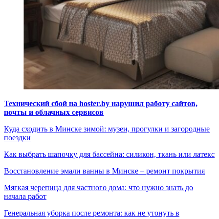
Технический сбой на hoster.by нарушил работу сайтов,
почты и облачных сервисов
Куда сходить в Минске зимой: музеи, прогулки и загородные
поездки
Как выбрать шапочку для бассейна: силикон, ткань или латекс
Восстановление эмали ванны в Минске – ремонт покрытия
Мягкая черепица для частного дома: что нужно знать до
начала работ
Генеральная уборка после ремонта: как не утонуть в