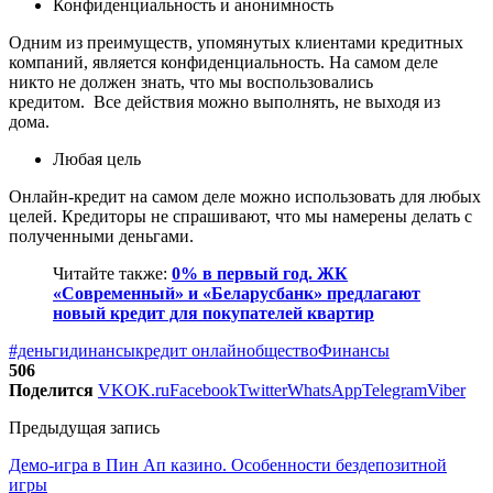
Конфиденциальность и анонимность
Одним из преимуществ, упомянутых клиентами кредитных
компаний, является конфиденциальность. На самом деле
никто не должен знать, что мы воспользовались
кредитом. Все действия можно выполнять, не выходя из
дома.
Любая цель
Онлайн-кредит на самом деле можно использовать для любых
целей. Кредиторы не спрашивают, что мы намерены делать с
полученными деньгами.
Читайте также:
0% в первый год. ЖК
«Современный» и «Беларусбанк» предлагают
новый кредит для покупателей квартир
#деньги
динансы
кредит онлайн
общество
Финансы
506
Поделится
VK
OK.ru
Facebook
Twitter
WhatsApp
Telegram
Viber
Предыдущая запись
Демо-игра в Пин Ап казино. Особенности бездепозитной
игры