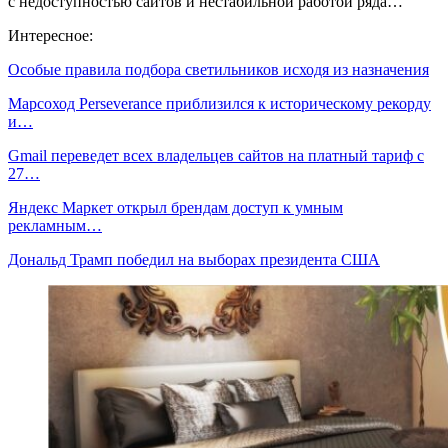
с недоступностью сайтов и нестабильной работой ряда…
Интересное:
Особые правила подбора светильников исходя из назначения
Марсоход Perseverance приблизился к историческому рекорду
и…
Gmail переведет всех владельцев сайтов на платный тариф с
27…
Яндекс Маркет открыл брендам доступ к умным
рекламным…
Дональд Трамп победил на выборах президента США