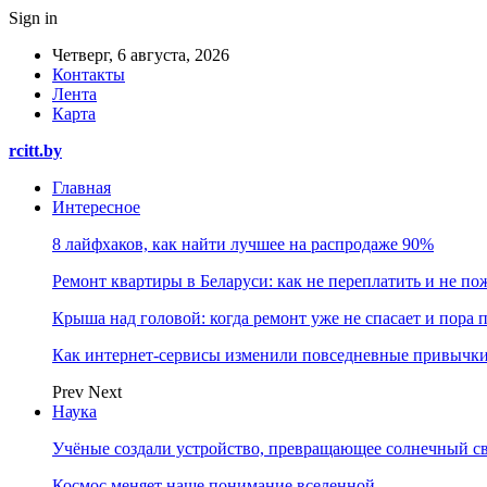
Sign in
Четверг, 6 августа, 2026
Контакты
Лента
Карта
rcitt.by
Главная
Интересное
8 лайфхаков, как найти лучшее на распродаже 90%
Ремонт квартиры в Беларуси: как не переплатить и не по
Крыша над головой: когда ремонт уже не спасает и пора
Как интернет-сервисы изменили повседневные привычки
Prev
Next
Наука
Учёные создали устройство, превращающее солнечный св
Космос меняет наше понимание вселенной