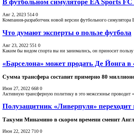
В футбольном симуляторе EA Sports FC
Авг 2, 2023
514
0
Компания-разработчик новой версии футбольного симулятора E
Что думают эксперты о пользе футбола
Авг 23, 2022
551
0
Каким бы видом спорта вы ни занимались, он приносит пользу
«Барселона» может продать Де Йонга 
Сумма трансфера составит примерно 80 миллион
Июн 27, 2022
668
0
Активную трансферную политику в это межсезонье проводит «
Полузащитник «Ливерпуля» переходит
Такуми Минамино в скором времени сменит Ан
Июн 22, 2022
710
0