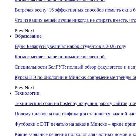
Встречая весну: 16 эффективных способов помыть окна б
Что из ваших вещей лучше никогда не стирать вместе, чт
Prev
Next
Образование
Вузы Беларуси увеличат набор студентов в 2026 году
Космос меняет наше понимание вселенной
Специальности БелГУТ: полный обзор факультетов и на
Курсы ЦЭ по биологии в Минске: современные тренды о
Prev
Next
Технологии
Технический сбой на hoster.by нарушил работу сайтов, п
Почему цифровая идентификация становится важной ча
Футболки с DTF печатью на заказ в Минске – яркие при
Какие зарядные решения подходят для частных домов и к