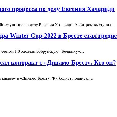
ного процесса по делу Евгения Хачериди
айн-слушание по делу Евгения Хачериди. Арбитром выступил…
ира Winter Cup-2022 в Бресте стал грод
о счетом 1:0 одолели бобруйскую «Белшину»…
сал контракт с «Динамо-Брест». Кто он?
т карьеру в «Динамо-Брест». Футболист подписал…