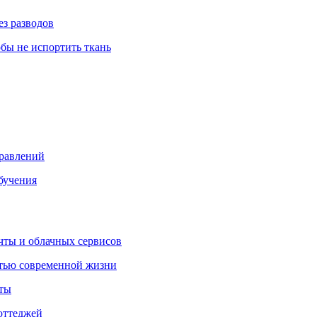
ез разводов
обы не испортить ткань
правлений
бучения
очты и облачных сервисов
стью современной жизни
нты
оттеджей