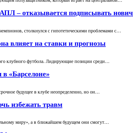
акующим полузащитником, который играет на центральной…
 АПЛ – отказывается подписывать нови
чемпионов, столкнулся с гипотетическими проблемами с…
на влияет на ставки и прогнозы
кого клубного футбола. Лидирующие позиции среди…
м в «Барселоне»
срочное будущее в клубе неопределенно, но он…
очь избежать травм
льному миру», а в ближайшем будущем они смогут…