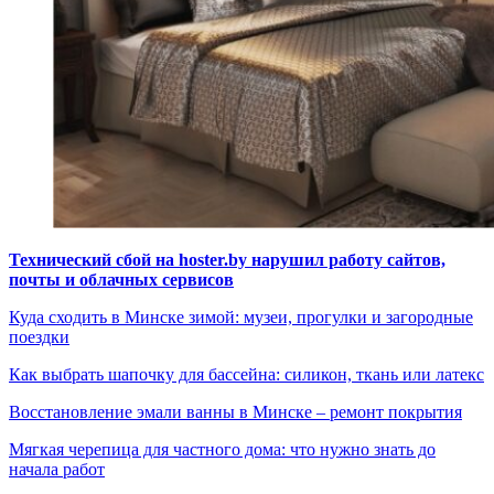
Технический сбой на hoster.by нарушил работу сайтов,
почты и облачных сервисов
Куда сходить в Минске зимой: музеи, прогулки и загородные
поездки
Как выбрать шапочку для бассейна: силикон, ткань или латекс
Восстановление эмали ванны в Минске – ремонт покрытия
Мягкая черепица для частного дома: что нужно знать до
начала работ