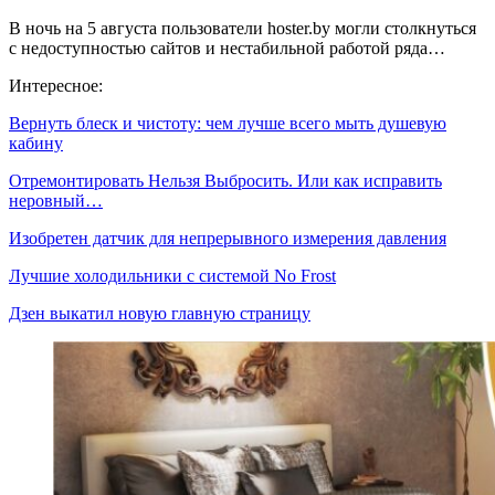
В ночь на 5 августа пользователи hoster.by могли столкнуться
с недоступностью сайтов и нестабильной работой ряда…
Интересное:
Вернуть блеск и чистоту: чем лучше всего мыть душевую
кабину
Отремонтировать Нельзя Выбросить. Или как исправить
неровный…
Изобретен датчик для непрерывного измерения давления
Лучшие холодильники с системой No Frost
Дзен выкатил новую главную страницу