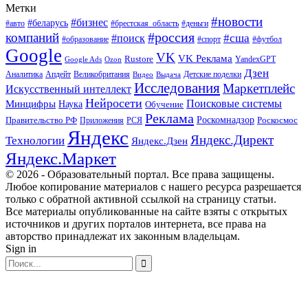
Метки
#новости
#бизнес
#беларусь
#авто
#деньги
#брестская_область
#россия
компаний
#сша
#поиск
#футбол
#образование
#спорт
Google
VK
VK Реклама
Rustore
YandexGPT
Google Ads
Ozon
Дзен
Апдейт
Великобритания
Аналитика
Выдача
Детские поделки
Видео
Исследования
Маркетплейс
Искусственный интеллект
Нейросети
Поисковые системы
Минцифры
Наука
Обучение
Реклама
Правительство РФ
Роскомнадзор
Роскосмос
Приложения
РСЯ
Яндекс
Яндекс.Директ
Технологии
Яндекс.Дзен
Яндекс.Маркет
© 2026 - Образовательный портал. Все права защищены.
Любое копирование материалов с нашего ресурса разрешается
только с обратной активной ссылкой на страницу статьи.
Все материалы опубликованные на сайте взяты с открытых
источников и других порталов интернета, все права на
авторство принадлежат их законным владельцам.
Sign in