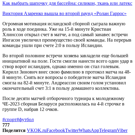
Как выбрать шапочку для бассейна: силикон, ткань или латекс
Виктория Азаренко вышла во второй раунд «Ролан Гаррос»
Огромная мотивация исландской сборной сыграла важную
роль в ходе поединка. Уже на 15-й минуте Кристиан
Хлинссон открыл счет в матче, а под самый занавес встречи
Ингасон увеличил преимущество своей команды. На перерыв
команды ушли при счете 2:0 в пользу Исландии.
Во второй половине встречи хозяева завладели еще большей
инициативой на поле. Гости смогли нанести всего один удар в
створ ворот исландцев, однако именно он стал голевым.
Кирилл Зинович внес свою фамилию в протокол матча на 48-
й минуте. Снять все вопросы о победителе матча Исландия
смогла на 82-й минуте. Андреассон своим голом установил
окончательный счет 3:1 в пользу домашнего коллектива.
После десяти матчей отборочного турнира к молодежному
ЧЕ-2023 сборная Беларуси расположилась на 4-й строчке в
группе D, набрав 12 очков.
#спорт
#футбол
777
Поделится
VK
OK.ru
Facebook
Twitter
WhatsApp
Telegram
Viber