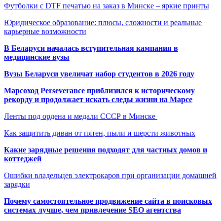
Футболки с DTF печатью на заказ в Минске – яркие принты
Юридическое образование: плюсы, сложности и реальные
карьерные возможности
В Беларуси началась вступительная кампания в
медицинские вузы
Вузы Беларуси увеличат набор студентов в 2026 году
Марсоход Perseverance приблизился к историческому
рекорду и продолжает искать следы жизни на Марсе
Ленты под ордена и медали СССР в Минске
Как защитить диван от пятен, пыли и шерсти животных
Какие зарядные решения подходят для частных домов и
коттеджей
Ошибки владельцев электрокаров при организации домашней
зарядки
Почему самостоятельное продвижение сайта в поисковых
системах лучше, чем привлечение SEO агентства