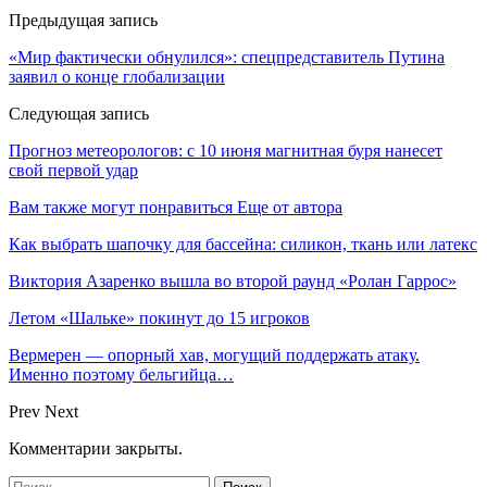
Предыдущая запись
«Мир фактически обнулился»: спецпредставитель Путина
заявил о конце глобализации
Следующая запись
Прогноз метеорологов: с 10 июня магнитная буря нанесет
свой первой удар
Вам также могут понравиться
Еще от автора
Как выбрать шапочку для бассейна: силикон, ткань или латекс
Виктория Азаренко вышла во второй раунд «Ролан Гаррос»
Летом «Шальке» покинут до 15 игроков
Вермерен — опорный хав, могущий поддержать атаку.
Именно поэтому бельгийца…
Prev
Next
Комментарии закрыты.