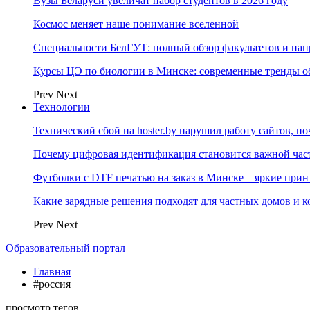
Вузы Беларуси увеличат набор студентов в 2026 году
Космос меняет наше понимание вселенной
Специальности БелГУТ: полный обзор факультетов и на
Курсы ЦЭ по биологии в Минске: современные тренды о
Prev
Next
Технологии
Технический сбой на hoster.by нарушил работу сайтов, п
Почему цифровая идентификация становится важной ча
Футболки с DTF печатью на заказ в Минске – яркие при
Какие зарядные решения подходят для частных домов и к
Prev
Next
Образовательный портал
Главная
#россия
просмотр тегов