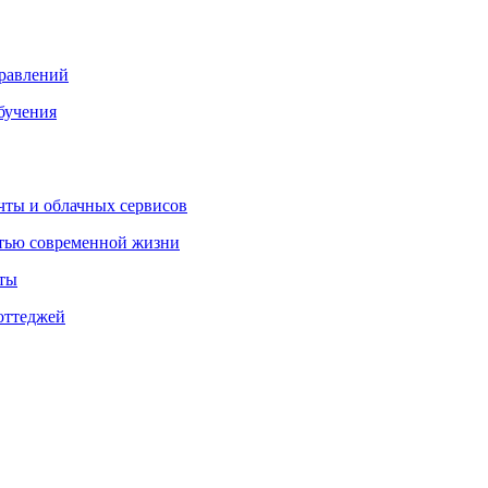
правлений
бучения
очты и облачных сервисов
стью современной жизни
нты
оттеджей