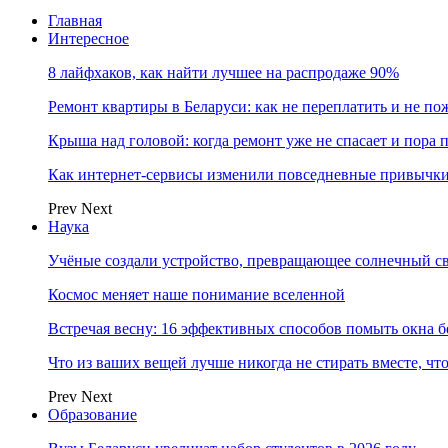
Главная
Интересное
8 лайфхаков, как найти лучшее на распродаже 90%
Ремонт квартиры в Беларуси: как не переплатить и не по
Крыша над головой: когда ремонт уже не спасает и пора
Как интернет-сервисы изменили повседневные привычки
Prev
Next
Наука
Учёные создали устройство, превращающее солнечный св
Космос меняет наше понимание вселенной
Встречая весну: 16 эффективных способов помыть окна б
Что из ваших вещей лучше никогда не стирать вместе, чт
Prev
Next
Образование