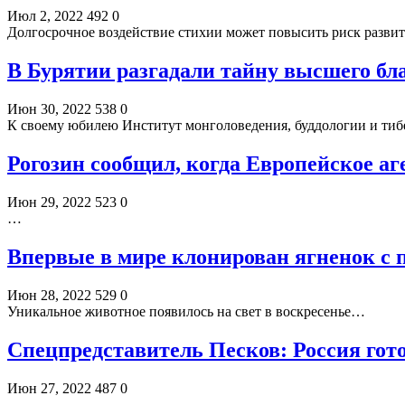
Июл 2, 2022
492
0
Долгосрочное воздействие стихии может повысить риск развит
В Бурятии разгадали тайну высшего бла
Июн 30, 2022
538
0
К своему юбилею Институт монголоведения, буддологии и ти
Рогозин сообщил, когда Европейское аг
Июн 29, 2022
523
0
…
Впервые в мире клонирован ягненок с 
Июн 28, 2022
529
0
Уникальное животное появилось на свет в воскресенье…
Спецпредставитель Песков: Россия гот
Июн 27, 2022
487
0
…