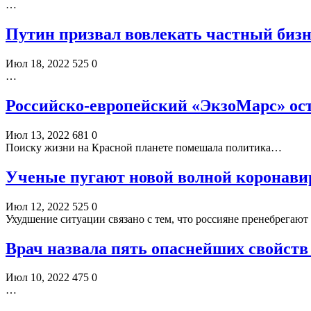
…
Путин призвал вовлекать частный бизн
Июл 18, 2022
525
0
…
Российско-европейский «ЭкзоМарс» оста
Июл 13, 2022
681
0
Поиску жизни на Красной планете помешала политика…
Ученые пугают новой волной коронавир
Июл 12, 2022
525
0
Ухудшение ситуации связано с тем, что россияне пренебрега
Врач назвала пять опаснейших свойств 
Июл 10, 2022
475
0
…