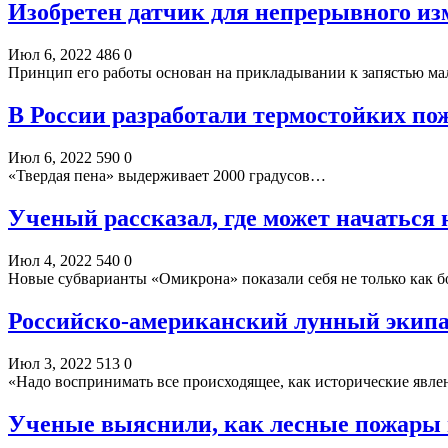
Изобретен датчик для непрерывного из
Июл 6, 2022
486
0
Принцип его работы основан на прикладывании к запястью м
В России разработали термостойких по
Июл 6, 2022
590
0
«Твердая пена» выдерживает 2000 градусов…
Ученый рассказал, где может начаться
Июл 4, 2022
540
0
Новые субварианты «Омикрона» показали себя не только как б
Российско-американский лунный экипа
Июл 3, 2022
513
0
«Надо воспринимать все происходящее, как исторические явл
Ученые выяснили, как лесные пожары 