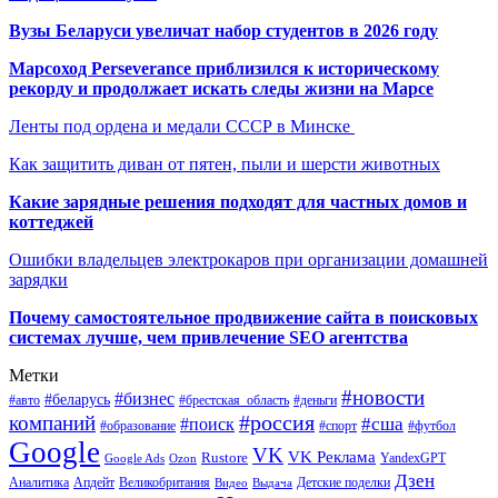
Вузы Беларуси увеличат набор студентов в 2026 году
Марсоход Perseverance приблизился к историческому
рекорду и продолжает искать следы жизни на Марсе
Ленты под ордена и медали СССР в Минске
Как защитить диван от пятен, пыли и шерсти животных
Какие зарядные решения подходят для частных домов и
коттеджей
Ошибки владельцев электрокаров при организации домашней
зарядки
Почему самостоятельное продвижение сайта в поисковых
системах лучше, чем привлечение SEO агентства
Метки
#новости
#бизнес
#беларусь
#авто
#деньги
#брестская_область
#россия
компаний
#сша
#поиск
#футбол
#образование
#спорт
Google
VK
VK Реклама
Rustore
YandexGPT
Google Ads
Ozon
Дзен
Апдейт
Великобритания
Аналитика
Выдача
Детские поделки
Видео