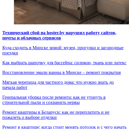
Технический сбой на hoster.by нарушил работу сайтов,
почты и облачных сервисов
Куда сходить в Минске зимой: музеи, прогулки и загородные
поездки
Как выбрать шапочку для бассейна: силикон, ткань или латекс
Восстановление эмали ванны в Минске – ремонт покрытия
Мягкая черепица для частного дома: что нужно знать до
начала работ
Генеральная уборка после ремонта: как не утонуть в
строительной пыли и сохранить нервы
Ремонт квартиры в Беларуси: как не переплатить и не
пожалеть о выборе отделки
Ремонт в квартире: когда стоит менять потолок и с чего начать