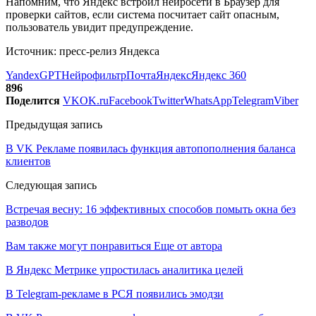
Напомним, что Яндекс встроил нейросети в Браузер для
проверки сайтов, если система посчитает сайт опасным,
пользователь увидит предупреждение.
Источник: пресс-релиз Яндекса
YandexGPT
Нейрофильтр
Почта
Яндекс
Яндекс 360
896
Поделится
VK
OK.ru
Facebook
Twitter
WhatsApp
Telegram
Viber
Предыдущая запись
В VK Рекламе появилась функция автопополнения баланса
клиентов
Следующая запись
Встречая весну: 16 эффективных способов помыть окна без
разводов
Вам также могут понравиться
Еще от автора
В Яндекс Метрике упростилась аналитика целей
В Telegram-рекламе в РСЯ появились эмодзи