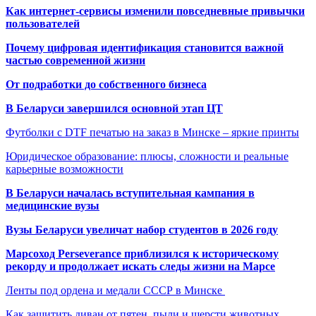
Как интернет-сервисы изменили повседневные привычки
пользователей
Почему цифровая идентификация становится важной
частью современной жизни
От подработки до собственного бизнеса
В Беларуси завершился основной этап ЦТ
Футболки с DTF печатью на заказ в Минске – яркие принты
Юридическое образование: плюсы, сложности и реальные
карьерные возможности
В Беларуси началась вступительная кампания в
медицинские вузы
Вузы Беларуси увеличат набор студентов в 2026 году
Марсоход Perseverance приблизился к историческому
рекорду и продолжает искать следы жизни на Марсе
Ленты под ордена и медали СССР в Минске
Как защитить диван от пятен, пыли и шерсти животных