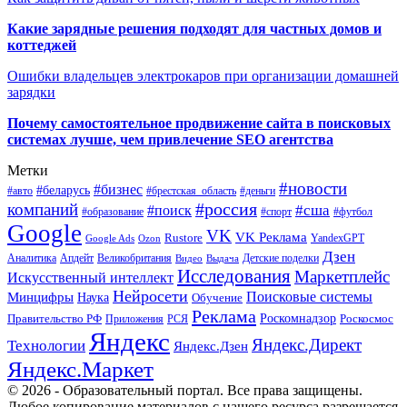
Какие зарядные решения подходят для частных домов и
коттеджей
Ошибки владельцев электрокаров при организации домашней
зарядки
Почему самостоятельное продвижение сайта в поисковых
системах лучше, чем привлечение SEO агентства
Метки
#новости
#бизнес
#беларусь
#авто
#деньги
#брестская_область
#россия
компаний
#сша
#поиск
#футбол
#образование
#спорт
Google
VK
VK Реклама
Rustore
YandexGPT
Google Ads
Ozon
Дзен
Апдейт
Великобритания
Аналитика
Выдача
Детские поделки
Видео
Исследования
Маркетплейс
Искусственный интеллект
Нейросети
Поисковые системы
Минцифры
Наука
Обучение
Реклама
Правительство РФ
Роскомнадзор
Роскосмос
Приложения
РСЯ
Яндекс
Яндекс.Директ
Технологии
Яндекс.Дзен
Яндекс.Маркет
© 2026 - Образовательный портал. Все права защищены.
Любое копирование материалов с нашего ресурса разрешается