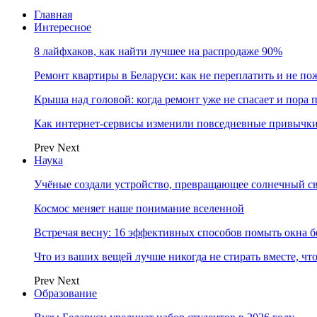
Главная
Интересное
8 лайфхаков, как найти лучшее на распродаже 90%
Ремонт квартиры в Беларуси: как не переплатить и не по
Крыша над головой: когда ремонт уже не спасает и пора
Как интернет-сервисы изменили повседневные привычки
Prev
Next
Наука
Учёные создали устройство, превращающее солнечный св
Космос меняет наше понимание вселенной
Встречая весну: 16 эффективных способов помыть окна б
Что из ваших вещей лучше никогда не стирать вместе, чт
Prev
Next
Образование