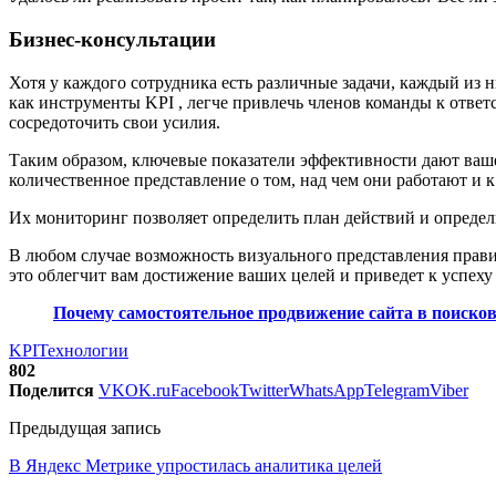
Бизнес-консультации
Хотя у каждого сотрудника есть различные задачи, каждый из
как инструменты KPI , легче привлечь членов команды к ответ
сосредоточить свои усилия.
Таким образом, ключевые показатели эффективности дают ваш
количественное представление о том, над чем они работают и к
Их мониторинг позволяет определить план действий и определ
В любом случае возможность визуального представления прави
это облегчит вам достижение ваших целей и приведет к успеху
Почему самостоятельное продвижение сайта в поиско
KPI
Технологии
802
Поделится
VK
OK.ru
Facebook
Twitter
WhatsApp
Telegram
Viber
Предыдущая запись
В Яндекс Метрике упростилась аналитика целей