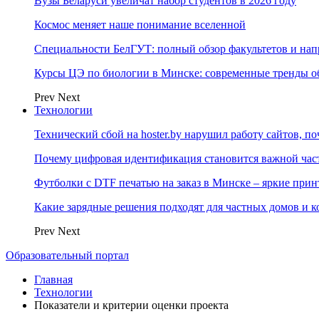
Вузы Беларуси увеличат набор студентов в 2026 году
Космос меняет наше понимание вселенной
Специальности БелГУТ: полный обзор факультетов и на
Курсы ЦЭ по биологии в Минске: современные тренды о
Prev
Next
Технологии
Технический сбой на hoster.by нарушил работу сайтов, п
Почему цифровая идентификация становится важной ча
Футболки с DTF печатью на заказ в Минске – яркие при
Какие зарядные решения подходят для частных домов и к
Prev
Next
Образовательный портал
Главная
Технологии
Показатели и критерии оценки проекта