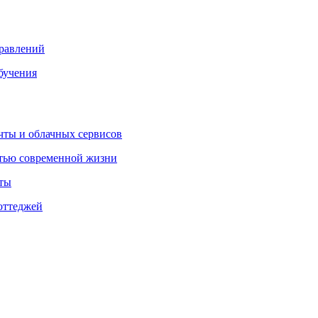
правлений
бучения
очты и облачных сервисов
стью современной жизни
нты
оттеджей