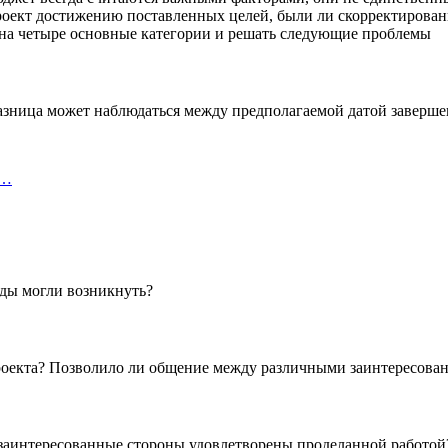
проект достижению поставленных целей, были ли скорректирова
на четыре основные категории и решать следующие проблемы
разница может наблюдаться между предполагаемой датой заверше
и…
оды могли возникнуть?
 проекта? Позволило ли общение между различными заинтересов
и заинтересованные стороны удовлетворены проделанной работой