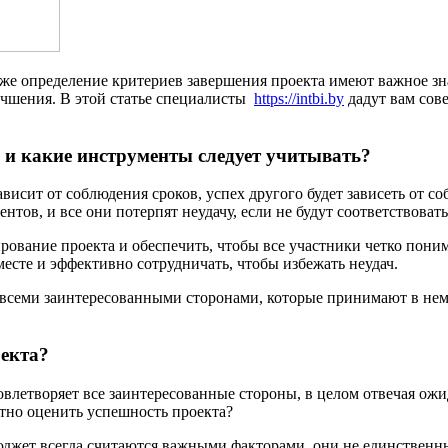
е определение критериев завершения проекта имеют важное знач
лучшения. В этой статье специалисты
https://intbi.by
д
адут вам сов
 и какие инструменты следует учитывать?
ависит от соблюдения сроков, успех другого будет зависеть от
тов, и все они потерпят неудачу, если не будут соответствоват
ование проекта и обеспечить, чтобы все участники четко поним
есте и эффективно сотрудничать, чтобы избежать неудач.
 всеми заинтересованными сторонами, которые принимают в нем 
екта?
овлетворяет все заинтересованные стороны, в целом отвечая ож
тно оценить успешность проекта?
бюджет всегда считаются важными факторами, они не единственн