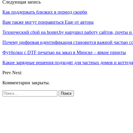
Следующая запись
Как поддержать близких в период скорби
Вам также могут понравиться
Еще от автора
Технический сбой на hoster.by нарушил работу сайтов, почты и
Почему цифровая идентификация становится важной частью с
Футболки с DTF печатью на заказ в Минске – яркие принты
Какие зарядные решения подходят для частных домов и коттед
Prev
Next
Комментарии закрыты.