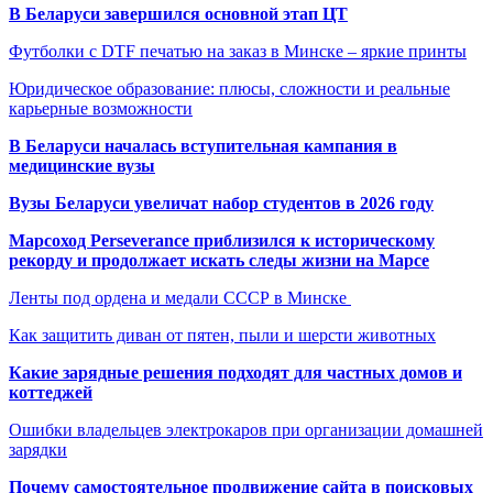
В Беларуси завершился основной этап ЦТ
Футболки с DTF печатью на заказ в Минске – яркие принты
Юридическое образование: плюсы, сложности и реальные
карьерные возможности
В Беларуси началась вступительная кампания в
медицинские вузы
Вузы Беларуси увеличат набор студентов в 2026 году
Марсоход Perseverance приблизился к историческому
рекорду и продолжает искать следы жизни на Марсе
Ленты под ордена и медали СССР в Минске
Как защитить диван от пятен, пыли и шерсти животных
Какие зарядные решения подходят для частных домов и
коттеджей
Ошибки владельцев электрокаров при организации домашней
зарядки
Почему самостоятельное продвижение сайта в поисковых