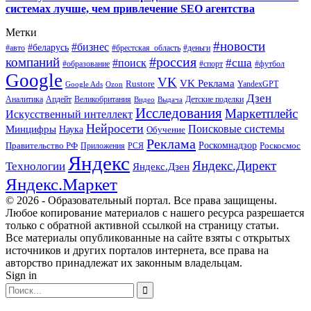
системах лучше, чем привлечение SEO агентства
Метки
#новости
#бизнес
#беларусь
#авто
#деньги
#брестская_область
#россия
компаний
#сша
#поиск
#футбол
#образование
#спорт
Google
VK
VK Реклама
Rustore
YandexGPT
Google Ads
Ozon
Дзен
Апдейт
Великобритания
Аналитика
Выдача
Детские поделки
Видео
Исследования
Маркетплейс
Искусственный интеллект
Нейросети
Поисковые системы
Минцифры
Наука
Обучение
Реклама
Правительство РФ
Роскомнадзор
Роскосмос
Приложения
РСЯ
Яндекс
Яндекс.Директ
Технологии
Яндекс.Дзен
Яндекс.Маркет
© 2026 - Образовательный портал. Все права защищены.
Любое копирование материалов с нашего ресурса разрешается
только с обратной активной ссылкой на страницу статьи.
Все материалы опубликованные на сайте взяты с открытых
источников и других порталов интернета, все права на
авторство принадлежат их законным владельцам.
Sign in