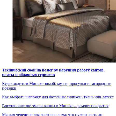
Технический сбой на hoster.by нарушил работу сайтов,
почты и облачных сервисов
Куда сходить в Минске зимой: музеи, прогулки и загородные
поездки
Как выбрать шапочку для бассейна: силикон, ткань или латекс
Восстановление эмали ванны в Минске – ремонт покрытия
Мягкая черепица для частного дома: что нужно знать до