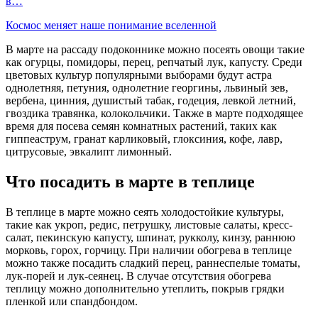
в…
Космос меняет наше понимание вселенной
В марте на рассаду подоконнике можно посеять овощи такие
как огурцы, помидоры, перец, репчатый лук, капусту. Среди
цветовых культур популярными выборами будут астра
однолетняя, петуния, однолетние георгины, львиный зев,
вербена, цинния, душистый табак, годеция, левкой летний,
гвоздика травянка, колокольчики. Также в марте подходящее
время для посева семян комнатных растений, таких как
гиппеаструм, гранат карликовый, глоксиния, кофе, лавр,
цитрусовые, эвкалипт лимонный.
Что посадить в марте в теплице
В теплице в марте можно сеять холодостойкие культуры,
такие как укроп, редис, петрушку, листовые салаты, кресс-
салат, пекинскую капусту, шпинат, рукколу, кинзу, раннюю
морковь, горох, горчицу. При наличии обогрева в теплице
можно также посадить сладкий перец, раннеспелые томаты,
лук-порей и лук-сеянец. В случае отсутствия обогрева
теплицу можно дополнительно утеплить, покрыв грядки
пленкой или спандбондом.