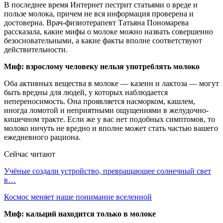
В последнее время Интернет пестрит статьями о вреде и
пользе молока, причем не вся информация проверена и
достоверна. Врач-физиотерапевт Татьяна Пономарева
рассказала, какие мифы о молоке можно назвать совершенно
безосновательными, а какие факты вполне соответствуют
действительности.
Миф: взрослому человеку нельзя употреблять молоко
Оба активных вещества в молоке — казеин и лактоза — могут
быть вредны для людей, у которых наблюдается
непереносимость. Она проявляется насморком, кашлем,
иногда ломотой и неприятными ощущениями в желудочно-
кишечном тракте. Если же у вас нет подобных симптомов, то
молоко ничуть не вредно и вполне может стать частью вашего
ежедневного рациона.
Сейчас читают
Учёные создали устройство, превращающее солнечный свет
в…
Космос меняет наше понимание вселенной
Миф: кальций находится только в молоке