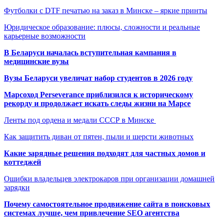
Футболки с DTF печатью на заказ в Минске – яркие принты
Юридическое образование: плюсы, сложности и реальные
карьерные возможности
В Беларуси началась вступительная кампания в
медицинские вузы
Вузы Беларуси увеличат набор студентов в 2026 году
Марсоход Perseverance приблизился к историческому
рекорду и продолжает искать следы жизни на Марсе
Ленты под ордена и медали СССР в Минске
Как защитить диван от пятен, пыли и шерсти животных
Какие зарядные решения подходят для частных домов и
коттеджей
Ошибки владельцев электрокаров при организации домашней
зарядки
Почему самостоятельное продвижение сайта в поисковых
системах лучше, чем привлечение SEO агентства