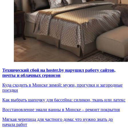
Технический сбой на hoster.by нарушил работу сайтов,
почты и облачных сервисов
Куда сходить в Минске зимой: музеи, прогулки и загородные
поездки
Как выбрать шапочку для бассейна: силикон, ткань или латекс
Восстановление эмали ванны в Минске – ремонт покрытия
Мягкая черепица для частного дома: что нужно знать до
начала работ