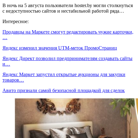
В ночь на 5 августа пользователи hoster.by могли столкнуться
с недоступностью сайтов и нестабильной работой ряда…
Интересное:
Продавцы на Маркете смогут редактировать чужие карточки,
…
Яндекс изменил значения UTM-меток ПромоСтраниц
Яндекс Директ позволил предпринимателям создавать сайты
и…
Яндекс Маркет запустил открытые аукционы для закупки
товаров…
Авито признали самой безопасной площадкой для сделок