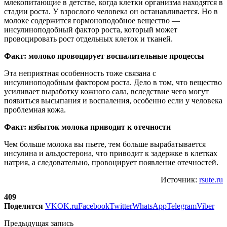
млекопитающие в детстве, когда клетки организма находятся в
стадии роста. У взрослого человека он останавливается. Но в
молоке содержится гормоноподобное вещество —
инсулиноподобный фактор роста, который может
провоцировать рост отдельных клеток и тканей.
Факт: молоко провоцирует воспалительные процессы
Эта неприятная особенность тоже связана с
инсулиноподобным фактором роста. Дело в том, что вещество
усиливает выработку кожного сала, вследствие чего могут
появиться высыпания и воспаления, особенно если у человека
проблемная кожа.
Факт: избыток молока приводит к отечности
Чем больше молока вы пьете, тем больше вырабатывается
инсулина и альдостерона, что приводит к задержке в клетках
натрия, а следовательно, провоцирует появление отечностей.
Источник:
rsute.ru
409
Поделится
VK
OK.ru
Facebook
Twitter
WhatsApp
Telegram
Viber
Предыдущая запись