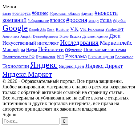
Метки
#новости
#бизнес
#беларусь
#авто
#деньги
#брестская_область
#россия
компаний
#сша
#поиск
#футбол
#образование
#спорт
Google
VK
VK Реклама
Rustore
YandexGPT
Google Ads
Ozon
Дзен
Апдейт
Великобритания
Аналитика
Выдача
Детские поделки
Видео
Исследования
Маркетплейс
Искусственный интеллект
Нейросети
Поисковые системы
Минцифры
Наука
Обучение
Реклама
Правительство РФ
Роскомнадзор
Роскосмос
Приложения
РСЯ
Яндекс
Яндекс.Директ
Технологии
Яндекс.Дзен
Яндекс.Маркет
© 2026 - Образовательный портал. Все права защищены.
Любое копирование материалов с нашего ресурса разрешается
только с обратной активной ссылкой на страницу статьи.
Все материалы опубликованные на сайте взяты с открытых
источников и других порталов интернета, все права на
авторство принадлежат их законным владельцам.
Sign in