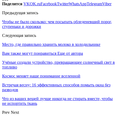
Поделится
VK
OK.ru
Facebook
Twitter
WhatsApp
Telegram
Viber
Предыдущая запись
Чтобы не было скользко: чем посыпать обледеневший порог,
ступеньки и дорожки
Следующая запись
Место, где правильно хранить молоко в холодильнике
Вам также могут понравиться
Еще от автора
Учёные создали устройство, превращающее солнечный свет в
топливо
Космос меняет наше понимание вселенной
Встречая весну: 16 эффективных способов помыть окна без
разводов
Что из ваших вещей лучше никогда не стирать вместе, чтобы
не испортить ткань
Prev
Next