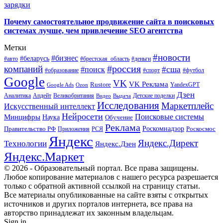
зарядки
Почему самостоятельное продвижение сайта в поисковых
системах лучше, чем привлечение SEO агентства
Метки
#новости
#бизнес
#беларусь
#авто
#деньги
#брестская_область
#россия
компаний
#сша
#поиск
#футбол
#образование
#спорт
Google
VK
VK Реклама
Rustore
YandexGPT
Google Ads
Ozon
Дзен
Апдейт
Великобритания
Аналитика
Выдача
Детские поделки
Видео
Исследования
Маркетплейс
Искусственный интеллект
Нейросети
Поисковые системы
Минцифры
Наука
Обучение
Реклама
Правительство РФ
Роскомнадзор
Роскосмос
Приложения
РСЯ
Яндекс
Яндекс.Директ
Технологии
Яндекс.Дзен
Яндекс.Маркет
© 2026 - Образовательный портал. Все права защищены.
Любое копирование материалов с нашего ресурса разрешается
только с обратной активной ссылкой на страницу статьи.
Все материалы опубликованные на сайте взяты с открытых
источников и других порталов интернета, все права на
авторство принадлежат их законным владельцам.
Sign in