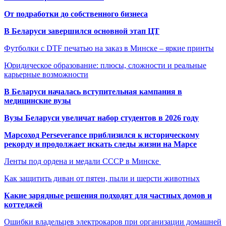
От подработки до собственного бизнеса
В Беларуси завершился основной этап ЦТ
Футболки с DTF печатью на заказ в Минске – яркие принты
Юридическое образование: плюсы, сложности и реальные
карьерные возможности
В Беларуси началась вступительная кампания в
медицинские вузы
Вузы Беларуси увеличат набор студентов в 2026 году
Марсоход Perseverance приблизился к историческому
рекорду и продолжает искать следы жизни на Марсе
Ленты под ордена и медали СССР в Минске
Как защитить диван от пятен, пыли и шерсти животных
Какие зарядные решения подходят для частных домов и
коттеджей
Ошибки владельцев электрокаров при организации домашней