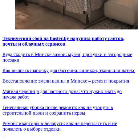
Технический сбой на hoster.by нарушил работу сайтов,
почты и облачных сервисов
Куда сходить в Минске зимой: музеи, прогулки и загородные
поездки
Как выбрать шапочку для бассейна: силикон, ткань или латекс
Восстановление эмали ванны в Минске – ремонт покрытия
Мягкая черепица для частного дома: что нужно знать до
начала работ
Генеральная уборка после ремонта: как не утонуть в
строительной пыли и сохранить нервы
Ремонт квартиры в Беларуси: как не переплатить и не
пожалеть о выборе отделки