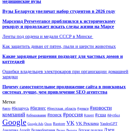
медицинские вузы
Вузы Беларуси увеличат набор студентов в 2026 году
Марсоход Perseverance приблизился к историческому
рекорду и продолжает искать следы жизни на Марсе
Ленты под ордена и медали СССР в Минске
Как защитить диван от пятен, пыли и шерсти животных
Какие зарядные решения подходят для частных домов и
коттеджей
Ошибки владельцев электрокаров при организации домашней
зарядки
Почему самостоятельное продвижение сайта в поисковых
системах лучше, чем привлечение SEO агентства
Метки
#новости
#бизнес
#беларусь
#авто
#деньги
#брестская_область
#россия
компаний
#сша
#поиск
#футбол
#образование
#спорт
Google
VK
VK Реклама
Rustore
YandexGPT
Google Ads
Ozon
Дзен
Апдейт
Великобритания
Аналитика
Выдача
Детские поделки
Видео