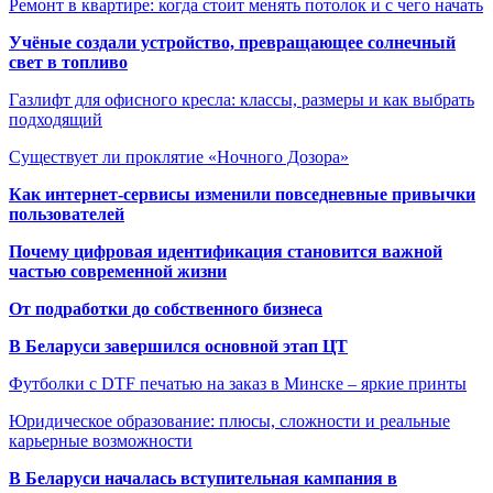
Ремонт в квартире: когда стоит менять потолок и с чего начать
Учёные создали устройство, превращающее солнечный
свет в топливо
Газлифт для офисного кресла: классы, размеры и как выбрать
подходящий
Существует ли проклятие «Ночного Дозора»
Как интернет-сервисы изменили повседневные привычки
пользователей
Почему цифровая идентификация становится важной
частью современной жизни
От подработки до собственного бизнеса
В Беларуси завершился основной этап ЦТ
Футболки с DTF печатью на заказ в Минске – яркие принты
Юридическое образование: плюсы, сложности и реальные
карьерные возможности
В Беларуси началась вступительная кампания в