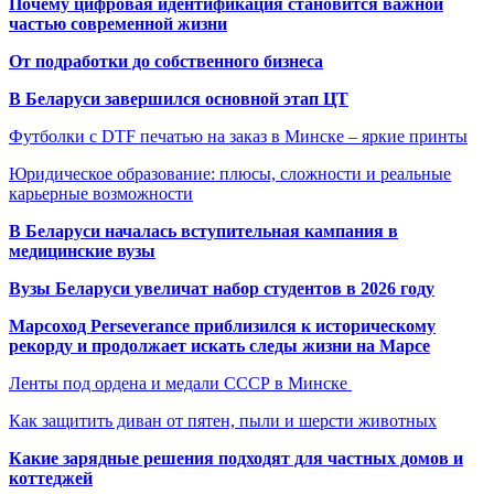
Почему цифровая идентификация становится важной
частью современной жизни
От подработки до собственного бизнеса
В Беларуси завершился основной этап ЦТ
Футболки с DTF печатью на заказ в Минске – яркие принты
Юридическое образование: плюсы, сложности и реальные
карьерные возможности
В Беларуси началась вступительная кампания в
медицинские вузы
Вузы Беларуси увеличат набор студентов в 2026 году
Марсоход Perseverance приблизился к историческому
рекорду и продолжает искать следы жизни на Марсе
Ленты под ордена и медали СССР в Минске
Как защитить диван от пятен, пыли и шерсти животных
Какие зарядные решения подходят для частных домов и
коттеджей