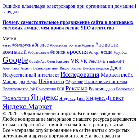
Ошибки владельцев электрокаров при организации домашней
зарядки
Почему самостоятельное продвижение сайта в поисковых
системах лучше, чем привлечение SEO агентства
Метки
#новости
#бизнес
#беларусь
#авто
#деньги
#брестская_область
#россия
компаний
#сша
#поиск
#футбол
#образование
#спорт
Google
VK
VK Реклама
Rustore
YandexGPT
Google Ads
Ozon
Дзен
Апдейт
Великобритания
Аналитика
Выдача
Детские поделки
Видео
Исследования
Маркетплейс
Искусственный интеллект
Нейросети
Поисковые системы
Минцифры
Наука
Обучение
Реклама
Правительство РФ
Роскомнадзор
Роскосмос
Приложения
РСЯ
Яндекс
Яндекс.Директ
Технологии
Яндекс.Дзен
Яндекс.Маркет
© 2026 - Образовательный портал. Все права защищены.
Любое копирование материалов с нашего ресурса разрешается
только с обратной активной ссылкой на страницу статьи.
Все материалы опубликованные на сайте взяты с открытых
источников и других порталов интернета, все права на