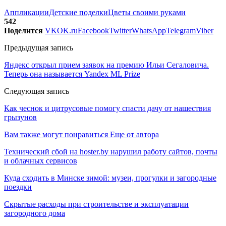
Аппликации
Детские поделки
Цветы своими руками
542
Поделится
VK
OK.ru
Facebook
Twitter
WhatsApp
Telegram
Viber
Предыдущая запись
Яндекс открыл прием заявок на премию Ильи Сегаловича.
Теперь она называется Yandex ML Prize
Следующая запись
Как чеснок и цитрусовые помогу спасти дачу от нашествия
грызунов
Вам также могут понравиться
Еще от автора
Технический сбой на hoster.by нарушил работу сайтов, почты
и облачных сервисов
Куда сходить в Минске зимой: музеи, прогулки и загородные
поездки
Скрытые расходы при строительстве и эксплуатации
загородного дома