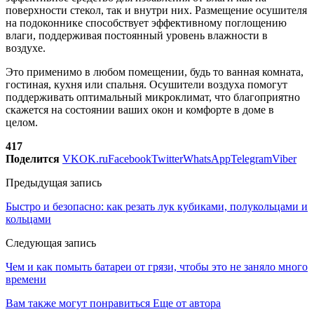
поверхности стекол, так и внутри них. Размещение осушителя
на подоконнике способствует эффективному поглощению
влаги, поддерживая постоянный уровень влажности в
воздухе.
Это применимо в любом помещении, будь то ванная комната,
гостиная, кухня или спальня. Осушители воздуха помогут
поддерживать оптимальный микроклимат, что благоприятно
скажется на состоянии ваших окон и комфорте в доме в
целом.
417
Поделится
VK
OK.ru
Facebook
Twitter
WhatsApp
Telegram
Viber
Предыдущая запись
Быстро и безопасно: как резать лук кубиками, полукольцами и
кольцами
Следующая запись
Чем и как помыть батареи от грязи, чтобы это не заняло много
времени
Вам также могут понравиться
Еще от автора