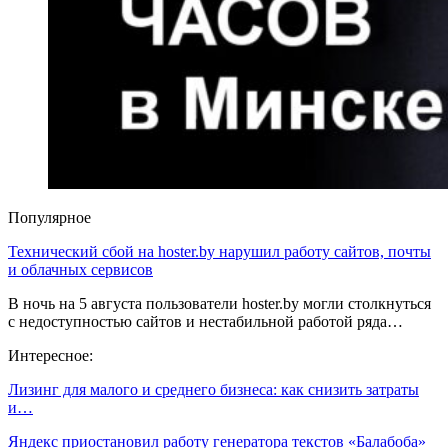
Популярное
Технический сбой на hoster.by нарушил работу сайтов, почты
и облачных сервисов
В ночь на 5 августа пользователи hoster.by могли столкнуться
с недоступностью сайтов и нестабильной работой ряда…
Интересное:
Лизинг для малого и среднего бизнеса: как снизить затраты
и…
Яндекс приостановил работу генератора текстов «Балабоба»