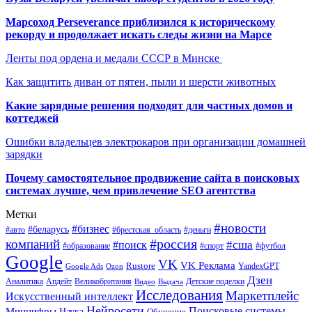
Марсоход Perseverance приблизился к историческому
рекорду и продолжает искать следы жизни на Марсе
Ленты под ордена и медали СССР в Минске
Как защитить диван от пятен, пыли и шерсти животных
Какие зарядные решения подходят для частных домов и
коттеджей
Ошибки владельцев электрокаров при организации домашней
зарядки
Почему самостоятельное продвижение сайта в поисковых
системах лучше, чем привлечение SEO агентства
Метки
#новости
#бизнес
#беларусь
#авто
#деньги
#брестская_область
#россия
компаний
#сша
#поиск
#футбол
#образование
#спорт
Google
VK
VK Реклама
Rustore
YandexGPT
Google Ads
Ozon
Дзен
Апдейт
Великобритания
Аналитика
Выдача
Детские поделки
Видео
Исследования
Маркетплейс
Искусственный интеллект
Нейросети
Поисковые системы
Минцифры
Наука