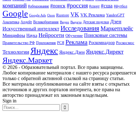
#россия
компаний
#сша
#поиск
#футбол
#образование
#спорт
Google
VK
VK Реклама
Rustore
YandexGPT
Google Ads
Ozon
Дзен
Апдейт
Великобритания
Аналитика
Выдача
Детские поделки
Видео
Исследования
Маркетплейс
Искусственный интеллект
Нейросети
Поисковые системы
Минцифры
Наука
Обучение
Реклама
Правительство РФ
Роскомнадзор
Роскосмос
Приложения
РСЯ
Яндекс
Яндекс.Директ
Технологии
Яндекс.Дзен
Яндекс.Маркет
© 2026 - Образовательный портал. Все права защищены.
Любое копирование материалов с нашего ресурса разрешается
только с обратной активной ссылкой на страницу статьи.
Все материалы опубликованные на сайте взяты с открытых
источников и других порталов интернета, все права на
авторство принадлежат их законным владельцам.
Sign in