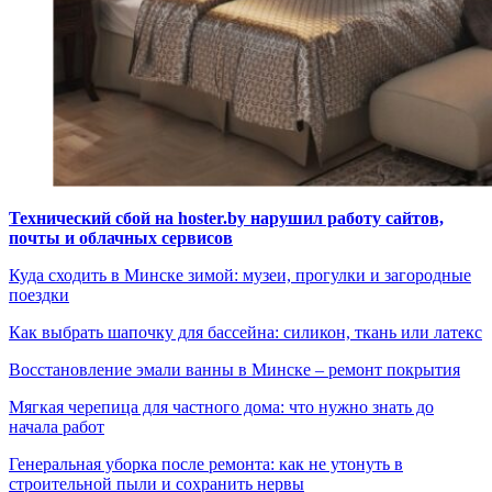
Технический сбой на hoster.by нарушил работу сайтов,
почты и облачных сервисов
Куда сходить в Минске зимой: музеи, прогулки и загородные
поездки
Как выбрать шапочку для бассейна: силикон, ткань или латекс
Восстановление эмали ванны в Минске – ремонт покрытия
Мягкая черепица для частного дома: что нужно знать до
начала работ
Генеральная уборка после ремонта: как не утонуть в
строительной пыли и сохранить нервы