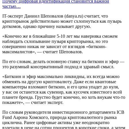
Почему цифровая идентификация становится важной
частью…
IT-эксперт Даниил Шеповалов (danya.ru) считает, что
крипторынок действительно может схлопнуться как пузырь
доткомов, однако причину называет другую.
«Конечно же в ближайшие 5-10 лет мы наверняка сможем
наблюдать схлопывание пузыря крипторынка, но это
совершенно никак не зависит от взглядов «биткоин-
максималистов», — считает Шеповалов.
По его словам, делать основную ставку на биткоин и эфир —
это разумный консервативный подход и здравый смысл.
«Биткоин и эфир максимально ликвидны, их всегда можно
обменять на другую криптовалюту. Даже если квантовые
компьютеры взломают биткоин, и его цена упадет до нуля,
у вас он останется как сувенир, как кусочек известного всей
планете бренда. Грустно будет конечно, но хоть внукам что-то
покажете», — считает эксперт.
По словам руководителя инвестиционного департамента ICB
Fund Аарона Хомского, природа криптовалютного рынка
циклична. Ранее цифровые активы уже неоднократно
взлетали в цене на сотни процентов в короткие сроки, а затем