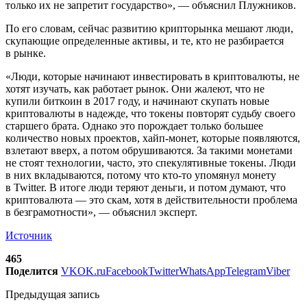
только их не запретит государство», — объяснил Плужников.
По его словам, сейчас развитию крипторынка мешают люди,
скупающие определенные активы, и те, кто не разбирается
в рынке.
«Люди, которые начинают инвестировать в криптовалюты, не
хотят изучать, как работает рынок. Они жалеют, что не
купили биткоин в 2017 году, и начинают скупать новые
криптовалюты в надежде, что токены повторят судьбу своего
старшего брата. Однако это порождает только большее
количество новых проектов, хайп-монет, которые появляются,
взлетают вверх, а потом обрушиваются. За такими монетами
не стоят технологии, часто, это спекулятивные токены. Люди
в них вкладываются, потому что кто-то упомянул монету
в Twitter. В итоге люди теряют деньги, и потом думают, что
криптовалюта — это скам, хотя в действительности проблема
в безграмотности», — объяснил эксперт.
Источник
465
Поделится
VK
OK.ru
Facebook
Twitter
WhatsApp
Telegram
Viber
Предыдущая запись