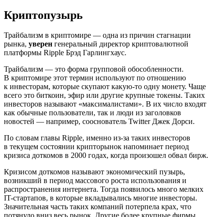
Криптопузырь
Трайбализм в криптомире — одна из причин стагнации
рынка,
уверен
генеральный директор криптовалютной
платформы Ripple Брэд Гарлингхаус.
Трайбализм — это форма групповой обособленности.
В криптомире этот термин используют по отношению
к инвесторам, которые скупают какую-то одну монету. Чаще
всего это биткоин, эфир или другие крупные токены. Таких
инвесторов называют «максималистами». В их число входят
как обычные пользователи, так и люди из заголовков
новостей — например, сооснователь Twitter Джек Дорси.
По словам главы Ripple, именно из-за таких инвесторов
в текущем состоянии крипторынок напоминает период
кризиса доткомов в 2000 годах, когда произошел обвал бирж.
Кризисом доткомов называют экономический пузырь,
возникший в период массового роста использования и
распространения интернета. Тогда появилось много мелких
IT-стартапов, в которые вкладывались многие инвесторы.
Значительная часть таких компаний потерпела крах, что
потянуло вниз весь рынок. Другие более крупные фирмы,