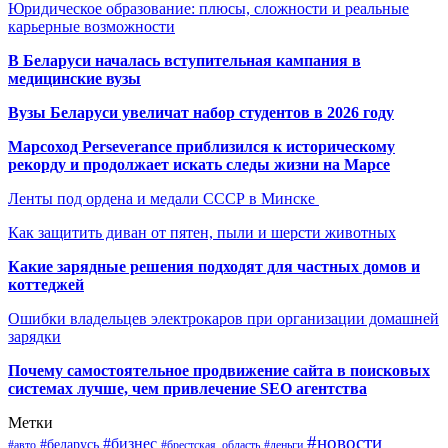
Юридическое образование: плюсы, сложности и реальные
карьерные возможности
В Беларуси началась вступительная кампания в
медицинские вузы
Вузы Беларуси увеличат набор студентов в 2026 году
Марсоход Perseverance приблизился к историческому
рекорду и продолжает искать следы жизни на Марсе
Ленты под ордена и медали СССР в Минске
Как защитить диван от пятен, пыли и шерсти животных
Какие зарядные решения подходят для частных домов и
коттеджей
Ошибки владельцев электрокаров при организации домашней
зарядки
Почему самостоятельное продвижение сайта в поисковых
системах лучше, чем привлечение SEO агентства
Метки
#новости
#бизнес
#беларусь
#авто
#деньги
#брестская_область