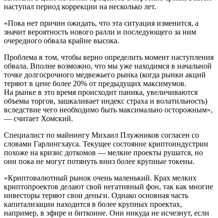
наступал период коррекции на несколько лет.
«Пока нет причин ожидать, что эта ситуация изменится, а
значит вероятность нового ралли и последующего за ним
очередного обвала крайне высока.
Проблема в том, чтобы верно определить момент наступления
обвала. Вполне возможно, что мы уже находимся в начальной
точке долгосрочного медвежьего рынка (когда рынки акций
теряют в цене более 20% от предыдущих максимумов.
На рынке в это время происходит паника, увеличиваются
объемы торгов, зашкаливает индекс страха и волатильность)
вследствие чего необходимо быть максимально осторожным»,
— считает Хомский.
Специалист по майнингу Михаил Плужников согласен со
словами Гарлингхауса. Текущее состояние криптоиндустрии
похоже на кризис доткомов — мелкие проекты рушатся, но
они пока не могут потянуть вниз более крупные токены.
«Криптовалютный рынок очень маленький. Крах мелких
криптопроектов делают свой негативный фон, так как многие
инвесторы теряют свои деньги. Однако основная часть
капитализации находится в более крупных проектах,
например, в эфире и биткоине. Они никуда не исчезнут, если