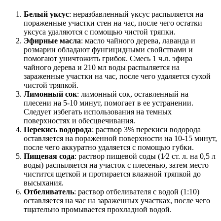
Белый уксус
: неразбавленный уксус распыляется на
пораженные участки стен на час, после чего остатки
уксуса удаляются с помощью чистой тряпки.
Эфирные масла
: масло чайного дерева, лаванда и
розмарин обладают фунгицидными свойствами и
помогают уничтожить грибок. Смесь 1 ч.л. эфира
чайного дерева и 210 мл воды распыляется на
зараженные участки на час, после чего удаляется сухой
чистой тряпкой.
Лимонный сок
: лимонный сок, оставленный на
плесени на 5-10 минут, помогает в ее устранении.
Следует избегать использования на темных
поверхностях и обесцвечивания.
Перекись водорода
: раствор 3% перекиси водорода
оставляется на пораженной поверхности на 10-15 минут,
после чего аккуратно удаляется с помощью губки.
Пищевая сода
: раствор пищевой соды (1⁄2 ст. л. на 0,5 л
воды) распыляется на участок с плесенью, затем место
чистится щеткой и протирается влажной тряпкой до
высыхания.
Отбеливатель
: раствор отбеливателя с водой (1:10)
оставляется на час на зараженных участках, после чего
тщательно промывается прохладной водой.