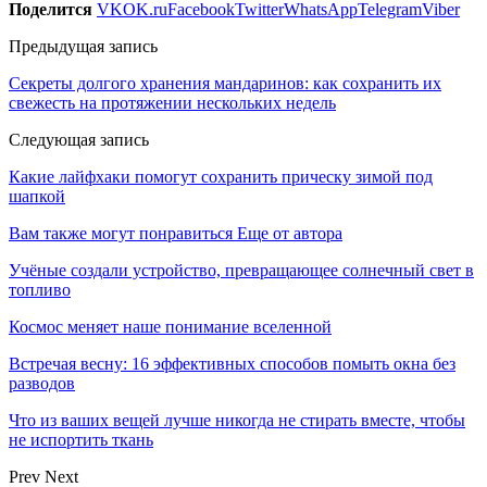
Поделится
VK
OK.ru
Facebook
Twitter
WhatsApp
Telegram
Viber
Предыдущая запись
Секреты долгого хранения мандаринов: как сохранить их
свежесть на протяжении нескольких недель
Следующая запись
Какие лайфхаки помогут сохранить прическу зимой под
шапкой
Вам также могут понравиться
Еще от автора
Учёные создали устройство, превращающее солнечный свет в
топливо
Космос меняет наше понимание вселенной
Встречая весну: 16 эффективных способов помыть окна без
разводов
Что из ваших вещей лучше никогда не стирать вместе, чтобы
не испортить ткань
Prev
Next