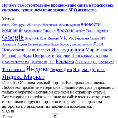
Почему самостоятельное продвижение сайта в поисковых
системах лучше, чем привлечение SEO агентства
Метки
#новости
#бизнес
#беларусь
#авто
#деньги
#брестская_область
#россия
компаний
#сша
#поиск
#футбол
#образование
#спорт
Google
VK
VK Реклама
Rustore
YandexGPT
Google Ads
Ozon
Дзен
Апдейт
Великобритания
Аналитика
Выдача
Детские поделки
Видео
Исследования
Маркетплейс
Искусственный интеллект
Нейросети
Поисковые системы
Минцифры
Наука
Обучение
Реклама
Правительство РФ
Роскомнадзор
Роскосмос
Приложения
РСЯ
Яндекс
Яндекс.Директ
Технологии
Яндекс.Дзен
Яндекс.Маркет
© 2026 - Образовательный портал. Все права защищены.
Любое копирование материалов с нашего ресурса разрешается
только с обратной активной ссылкой на страницу статьи.
Все материалы опубликованные на сайте взяты с открытых
источников и других порталов интернета, все права на
авторство принадлежат их законным владельцам.
Sign in