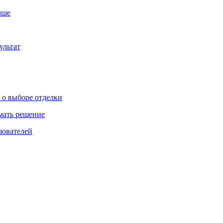
чше
ультат
ь о выборе отделки
имать решение
зователей