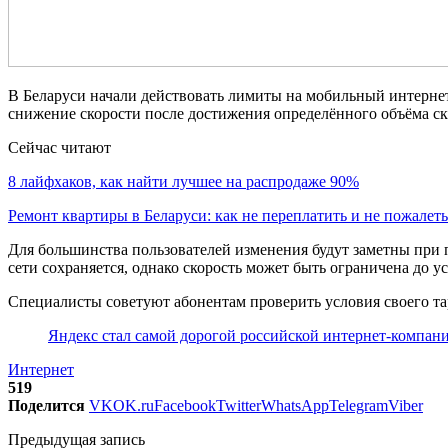
В Беларуси начали действовать лимиты на мобильный интерне
снижение скорости после достижения определённого объёма с
Сейчас читают
8 лайфхаков, как найти лучшее на распродаже 90%
Ремонт квартиры в Беларуси: как не переплатить и не пожале
Для большинства пользователей изменения будут заметны при 
сети сохраняется, однако скорость может быть ограничена до у
Специалисты советуют абонентам проверить условия своего та
Яндекс стал самой дорогой российской интернет-компани
Интернет
519
Поделится
VK
OK.ru
Facebook
Twitter
WhatsApp
Telegram
Viber
Предыдущая запись