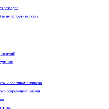
ез разводов
обы не испортить ткань
правлений
бучения
очты и облачных сервисов
стью современной жизни
нты
оттеджей