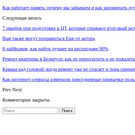
Как работает память: почему мы забываем и как запоминать лу
Следующая запись
7 ошибок при подготовке к ЦТ, которые снижают итоговый рез
Вам также могут понравиться
Еще от автора
8 лайфхаков, как найти лучшее на распродаже 90%
Ремонт квартиры в Беларуси: как не переплатить и не пожалет
Крыша над головой: когда ремонт уже не спасает и пора прин
Как интернет-сервисы изменили повседневные привычки поль
Prev
Next
Комментарии закрыты.