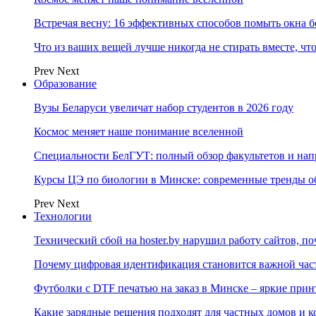
Встречая весну: 16 эффективных способов помыть окна б
Что из ваших вещей лучше никогда не стирать вместе, чт
Prev
Next
Образование
Вузы Беларуси увеличат набор студентов в 2026 году
Космос меняет наше понимание вселенной
Специальности БелГУТ: полный обзор факультетов и на
Курсы ЦЭ по биологии в Минске: современные тренды о
Prev
Next
Технологии
Технический сбой на hoster.by нарушил работу сайтов, п
Почему цифровая идентификация становится важной ча
Футболки с DTF печатью на заказ в Минске – яркие при
Какие зарядные решения подходят для частных домов и к