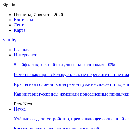
Sign in
Пятница, 7 августа, 2026
Контакты
Лента
Карта
rcitt.by
Главная
Интересное
8 лайфхаков, как найти лучшее на распродаже 90%
Ремонт квартиры в Беларуси: как не переплатить и не по
Крыша над головой: когда ремонт уже не спасает и пора
Как интернет-сервисы изменили повседневные привычки
Prev
Next
Наука
Учёные создали устройство, превращающее солнечный св
Космос меняет наше понимание вселенной