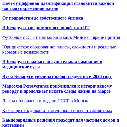
Почему цифровая идентификация становится важной
частью современной жизни
От подработки до собственного бизнеса
В Беларуси завершился основной этап ЦТ
Футболки с DTF печатью на заказ в Минске – яркие принты
Юридическое образование: плюсы, сложности и реальные
карьерные возможности
В Беларуси началась вступительная кампания в
медицинские вузы
Вузы Беларуси увеличат набор студентов в 2026 году
Марсоход Perseverance приблизился к историческому
рекорду и продолжает искать следы жизни на Марсе
Ленты под ордена и медали СССР в Минске
Как защитить диван от пятен, пыли и шерсти животных
Какие зарядные решения подходят для частных домов и
коттеджей