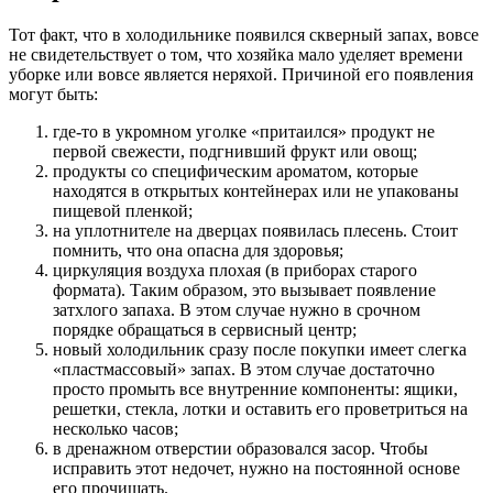
Тот факт, что в холодильнике появился скверный запах, вовсе
не свидетельствует о том, что хозяйка мало уделяет времени
уборке или вовсе является неряхой. Причиной его появления
могут быть:
где-то в укромном уголке «притаился» продукт не
первой свежести, подгнивший фрукт или овощ;
продукты со специфическим ароматом, которые
находятся в открытых контейнерах или не упакованы
пищевой пленкой;
на уплотнителе на дверцах появилась плесень. Стоит
помнить, что она опасна для здоровья;
циркуляция воздуха плохая (в приборах старого
формата). Таким образом, это вызывает появление
затхлого запаха. В этом случае нужно в срочном
порядке обращаться в сервисный центр;
новый холодильник сразу после покупки имеет слегка
«пластмассовый» запах. В этом случае достаточно
просто промыть все внутренние компоненты: ящики,
решетки, стекла, лотки и оставить его проветриться на
несколько часов;
в дренажном отверстии образовался засор. Чтобы
исправить этот недочет, нужно на постоянной основе
его прочищать.