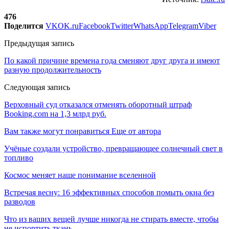
476
Поделится
VK
OK.ru
Facebook
Twitter
WhatsApp
Telegram
Viber
Предыдущая запись
По какой причине времена года сменяют друг друга и имеют
разную продолжительность
Следующая запись
Верховный суд отказался отменять оборотный штраф
Booking.com на 1,3 млрд руб.
Вам также могут понравиться
Еще от автора
Учёные создали устройство, превращающее солнечный свет в
топливо
Космос меняет наше понимание вселенной
Встречая весну: 16 эффективных способов помыть окна без
разводов
Что из ваших вещей лучше никогда не стирать вместе, чтобы
не испортить ткань