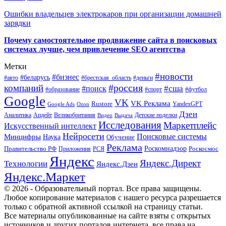
Ошибки владельцев электрокаров при организации домашней
зарядки
Почему самостоятельное продвижение сайта в поисковых
системах лучше, чем привлечение SEO агентства
Метки
#новости
#бизнес
#беларусь
#авто
#деньги
#брестская_область
#россия
компаний
#сша
#поиск
#футбол
#образование
#спорт
Google
VK
VK Реклама
Rustore
YandexGPT
Google Ads
Ozon
Дзен
Апдейт
Великобритания
Аналитика
Выдача
Детские поделки
Видео
Исследования
Маркетплейс
Искусственный интеллект
Нейросети
Поисковые системы
Минцифры
Наука
Обучение
Реклама
Правительство РФ
Роскомнадзор
Роскосмос
Приложения
РСЯ
Яндекс
Яндекс.Директ
Технологии
Яндекс.Дзен
Яндекс.Маркет
© 2026 - Образовательный портал. Все права защищены.
Любое копирование материалов с нашего ресурса разрешается
только с обратной активной ссылкой на страницу статьи.
Все материалы опубликованные на сайте взяты с открытых
источников и других порталов интернета, все права на