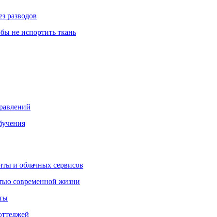
ез разводов
обы не испортить ткань
правлений
бучения
очты и облачных сервисов
стью современной жизни
нты
оттеджей