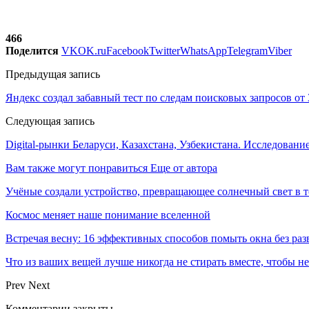
466
Поделится
VK
OK.ru
Facebook
Twitter
WhatsApp
Telegram
Viber
Предыдущая запись
Яндекс создал забавный тест по следам поисковых запросов от 
Следующая запись
Digital-рынки Беларуси, Казахстана, Узбекистана. Исследован
Вам также могут понравиться
Еще от автора
Учёные создали устройство, превращающее солнечный свет в 
Космос меняет наше понимание вселенной
Встречая весну: 16 эффективных способов помыть окна без раз
Что из ваших вещей лучше никогда не стирать вместе, чтобы не
Prev
Next
Комментарии закрыты.