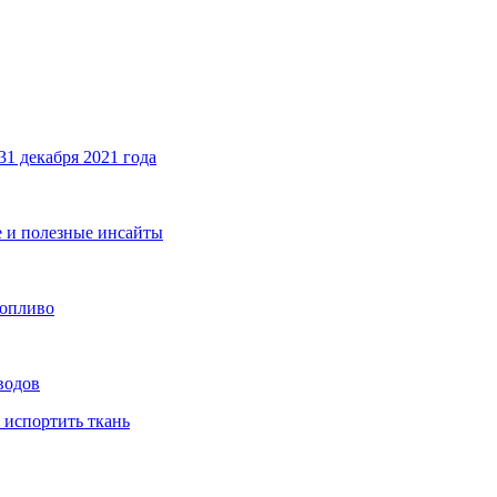
31 декабря 2021 года
ие и полезные инсайты
топливо
водов
 испортить ткань