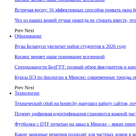
Встречая весну: 16 эффективных способов помыть окна б
Что из ваших вещей лучше никогда не стирать вместе, чт
Prev
Next
Образование
Вузы Беларуси увеличат набор студентов в 2026 году
Космос меняет наше понимание вселенной
Специальности БелГУТ: полный обзор факультетов и на
Курсы ЦЭ по биологии в Минске: современные тренды о
Prev
Next
Технологии
Технический сбой на hoster.by нарушил работу сайтов, п
Почему цифровая идентификация становится важной ча
Футболки с DTF печатью на заказ в Минске – яркие при
Какие зарядные решения подходят для частных домов и к