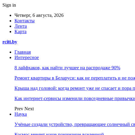
Sign in
Четверг, 6 августа, 2026
Контакты
Лента
Карта
rcitt.by
Главная
Интересное
8 лайфхаков, как найти лучшее на распродаже 90%
Ремонт квартиры в Беларуси: как не переплатить и не по
Крыша над головой: когда ремонт уже не спасает и пора
Как интернет-сервисы изменили повседневные привычки
Prev
Next
Наука
Учёные создали устройство, превращающее солнечный св
Космос меняет наше понимание вселенной