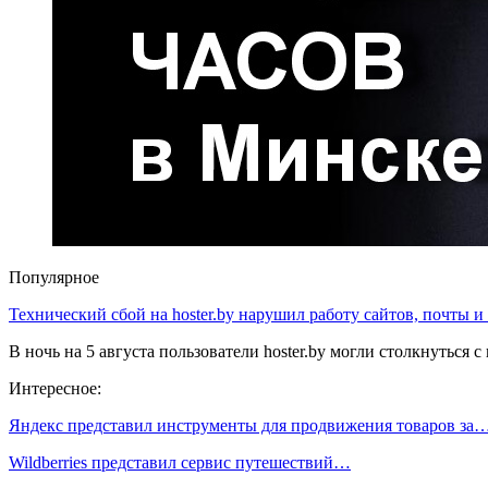
Популярное
Технический сбой на hoster.by нарушил работу сайтов, почты и
В ночь на 5 августа пользователи hoster.by могли столкнуться
Интересное:
Яндекс представил инструменты для продвижения товаров за
Wildberries представил сервис путешествий…