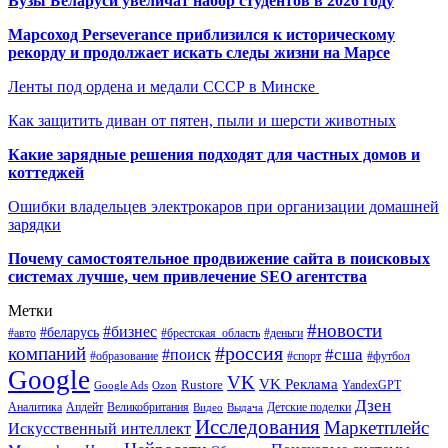
Вузы Беларуси увеличат набор студентов в 2026 году
Марсоход Perseverance приблизился к историческому
рекорду и продолжает искать следы жизни на Марсе
Ленты под ордена и медали СССР в Минске
Как защитить диван от пятен, пыли и шерсти животных
Какие зарядные решения подходят для частных домов и
коттеджей
Ошибки владельцев электрокаров при организации домашней
зарядки
Почему самостоятельное продвижение сайта в поисковых
системах лучше, чем привлечение SEO агентства
Метки
#новости
#бизнес
#беларусь
#авто
#деньги
#брестская_область
#россия
компаний
#сша
#поиск
#футбол
#образование
#спорт
Google
VK
VK Реклама
Rustore
YandexGPT
Google Ads
Ozon
Дзен
Апдейт
Великобритания
Аналитика
Выдача
Детские поделки
Видео
Исследования
Маркетплейс
Искусственный интеллект