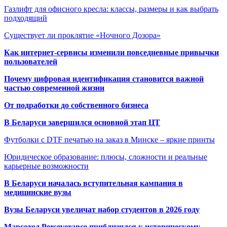
Газлифт для офисного кресла: классы, размеры и как выбрать
подходящий
Существует ли проклятие «Ночного Дозора»
Как интернет-сервисы изменили повседневные привычки
пользователей
Почему цифровая идентификация становится важной
частью современной жизни
От подработки до собственного бизнеса
В Беларуси завершился основной этап ЦТ
Футболки с DTF печатью на заказ в Минске – яркие принты
Юридическое образование: плюсы, сложности и реальные
карьерные возможности
В Беларуси началась вступительная кампания в
медицинские вузы
Вузы Беларуси увеличат набор студентов в 2026 году
Марсоход Perseverance приблизился к историческому