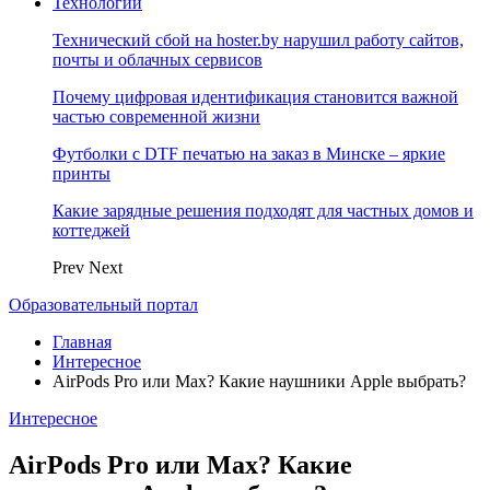
Технологии
Технический сбой на hoster.by нарушил работу сайтов,
почты и облачных сервисов
Почему цифровая идентификация становится важной
частью современной жизни
Футболки с DTF печатью на заказ в Минске – яркие
принты
Какие зарядные решения подходят для частных домов и
коттеджей
Prev
Next
Образовательный портал
Главная
Интересное
AirPods Pro или Max? Какие наушники Apple выбрать?
Интересное
AirPods Pro или Max? Какие