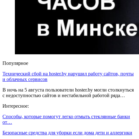
Популярное
Технический сбой на hoster.by нарушил работу сайтов, почты
и облачных сервисов
В ночь на 5 августа пользователи hoster.by могли столкнуться
с недоступностью сайтов и нестабильной работой ряда…
Интересное:
Способы, которые помогут легко отмыть стеклянные банки
от…
Безопасные средства для уборки если дома дети и аллергики