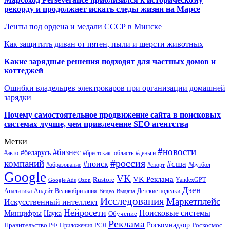
рекорду и продолжает искать следы жизни на Марсе
Ленты под ордена и медали СССР в Минске
Как защитить диван от пятен, пыли и шерсти животных
Какие зарядные решения подходят для частных домов и
коттеджей
Ошибки владельцев электрокаров при организации домашней
зарядки
Почему самостоятельное продвижение сайта в поисковых
системах лучше, чем привлечение SEO агентства
Метки
#новости
#бизнес
#беларусь
#авто
#деньги
#брестская_область
#россия
компаний
#сша
#поиск
#футбол
#образование
#спорт
Google
VK
VK Реклама
Rustore
YandexGPT
Google Ads
Ozon
Дзен
Апдейт
Великобритания
Аналитика
Выдача
Детские поделки
Видео
Исследования
Маркетплейс
Искусственный интеллект
Нейросети
Поисковые системы
Минцифры
Наука
Обучение
Реклама
Правительство РФ
Роскомнадзор
Роскосмос
Приложения
РСЯ