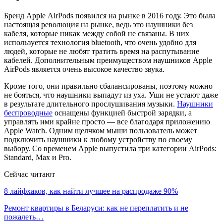
Бренд Apple AirPods появился на рынке в 2016 году. Это была
настоящая революция на рынке, ведь это наушники без
кабеля, которые никак между собой не связаны.
В них
используется технология bluetooth, что очень удобно для
людей, которые не любят тратить время на распутывание
кабелей. Дополнительным преимуществом наушников Apple
AirPods является очень высокое качество звука.
Кроме того, они правильно сбалансированы, поэтому можно
не бояться, что наушники выпадут из уха. Уши не устают даже
в результате длительного прослушивания музыки.
Наушники
беспроводные
оснащены функцией быстрой зарядки, а
управлять ими крайне просто — все благодаря приложению
Apple Watch. Одним щелчком мыши пользователь может
подключить наушники к любому устройству по своему
выбору. Со временем Apple выпустила три категории AirPods:
Standard, Max и Pro.
Сейчас читают
8 лайфхаков, как найти лучшее на распродаже 90%
Ремонт квартиры в Беларуси: как не переплатить и не
пожалеть…