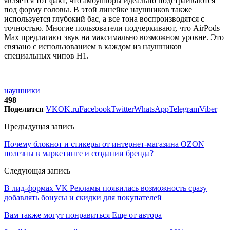
является тот факт, что амбушюры идеально подстраиваются
под форму головы. В этой линейке наушников также
используется глубокий бас, а все тона воспроизводятся с
точностью. Многие пользователи подчеркивают, что AirPods
Max предлагают звук на максимально возможном уровне. Это
связано с использованием в каждом из наушников
специальных чипов H1.
наушники
498
Поделится
VK
OK.ru
Facebook
Twitter
WhatsApp
Telegram
Viber
Предыдущая запись
Почему блокнот и стикеры от интернет-магазина OZON
полезны в маркетинге и создании бренда?
Следующая запись
В лид-формах VK Рекламы появилась возможность сразу
добавлять бонусы и скидки для покупателей
Вам также могут понравиться
Еще от автора