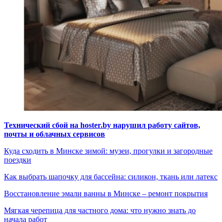
Технический сбой на hoster.by нарушил работу сайтов,
почты и облачных сервисов
Куда сходить в Минске зимой: музеи, прогулки и загородные
поездки
Как выбрать шапочку для бассейна: силикон, ткань или латекс
Восстановление эмали ванны в Минске – ремонт покрытия
Мягкая черепица для частного дома: что нужно знать до
начала работ