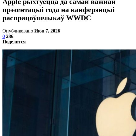
Apple рыхтуецца да самай важнай
прэзентацыі года на канферэнцыі
распрацоўшчыкаў WWDC
Опубликовано
Июн 7, 2026
0
286
Поделится