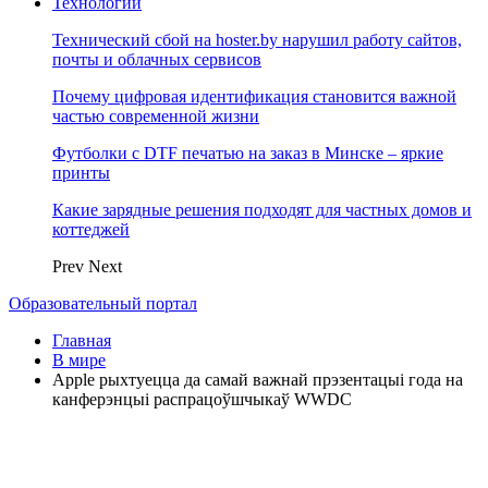
Технологии
Технический сбой на hoster.by нарушил работу сайтов,
почты и облачных сервисов
Почему цифровая идентификация становится важной
частью современной жизни
Футболки с DTF печатью на заказ в Минске – яркие
принты
Какие зарядные решения подходят для частных домов и
коттеджей
Prev
Next
Образовательный портал
Главная
В мире
Apple рыхтуецца да самай важнай прэзентацыі года на
канферэнцыі распрацоўшчыкаў WWDC