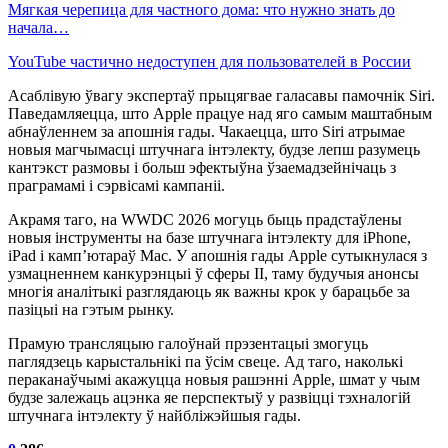
Мягкая черепица для частного дома: что нужно знать до
начала…
YouTube частично недоступен для пользователей в России
Асаблівую ўвагу экспертаў прыцягвае галасавы памочнік Siri.
Паведамляецца, што Apple працуе над яго самым маштабным
абнаўленнем за апошнія гады. Чакаецца, што Siri атрымае
новыя магчымасці штучнага інтэлекту, будзе лепш разумець
кантэкст размовы і больш эфектыўна ўзаемадзейнічаць з
праграмамі і сэрвісамі кампаніі.
Акрамя таго, на WWDC 2026 могуць быць прадстаўлены
новыя інструменты на базе штучнага інтэлекту для iPhone,
iPad і камп’ютараў Mac. У апошнія гады Apple сутыкнулася з
узмацненнем канкурэнцыі ў сферы ІІ, таму будучыя анонсы
многія аналітыкі разглядаюць як важны крок у барацьбе за
пазіцыі на гэтым рынку.
Прамую трансляцыю галоўнай прэзентацыі змогуць
паглядзець карыстальнікі па ўсім свеце. Ад таго, наколькі
пераканаўчымі акажуцца новыя рашэнні Apple, шмат у чым
будзе залежаць ацэнка яе перспектыў у развіцці тэхналогій
штучнага інтэлекту ў найбліжэйшыя гады.