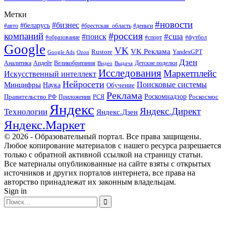
Метки
#новости
#бизнес
#беларусь
#авто
#деньги
#брестская_область
#россия
компаний
#сша
#поиск
#футбол
#образование
#спорт
Google
VK
VK Реклама
Rustore
YandexGPT
Google Ads
Ozon
Дзен
Апдейт
Великобритания
Аналитика
Выдача
Детские поделки
Видео
Исследования
Маркетплейс
Искусственный интеллект
Нейросети
Поисковые системы
Минцифры
Наука
Обучение
Реклама
Правительство РФ
Роскомнадзор
Роскосмос
Приложения
РСЯ
Яндекс
Яндекс.Директ
Технологии
Яндекс.Дзен
Яндекс.Маркет
© 2026 - Образовательный портал. Все права защищены.
Любое копирование материалов с нашего ресурса разрешается
только с обратной активной ссылкой на страницу статьи.
Все материалы опубликованные на сайте взяты с открытых
источников и других порталов интернета, все права на
авторство принадлежат их законным владельцам.
Sign in