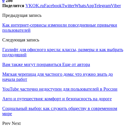
0
286
Поделится
VK
OK.ru
Facebook
Twitter
WhatsApp
Telegram
Viber
Предыдущая запись
Как интернет-сервисы изменили повседневные привычки
пользователей
Следующая запись
Газлифт для офисного кресла: классы, размеры и как выбрать
подходящий
Вам также могут понравиться
Еще от автора
Мягкая черепица для частного дома: что нужно знать до
начала работ
YouTube частично недоступен для пользователей в России
Авто и путешествия: комфорт и безопасность на дороге
Социальный выбор: как служить обществу в современном
мире
Prev
Next