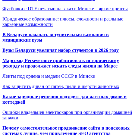
Футболки с DTF печатью на заказ в Минске – яркие принты
Юридическое образование: плюсы, сложности и реальные
карьерные возможности
В Беларуси началась вступительная кампания в
медицинские вузы
Вузы Беларуси увеличат набор студентов в 2026 году
Марсоход Perseverance приблизился к историческому
рекорду и продолжает искать следы жизни на Марсе
Ленты под ордена и медали СССР в Минске
Как защитить диван от пятен, пыли и шерсти животных
Какие зарядные решения подходят для частных домов и
коттеджей
Ошибки владельцев электрокаров при организации домашней
зарядки
Почему самостоятельное продвижение сайта в поисковых
системах лучше, чем привлечение SEO агентства