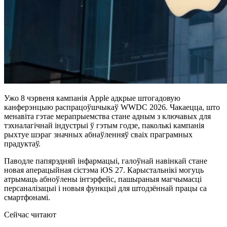
Ужо 8 чэрвеня кампанія Apple адкрые штогадовую
канферэнцыю распрацоўшчыкаў WWDC 2026. Чакаецца, што
менавіта гэтае мерапрыемства стане адным з ключавых для
тэхналагічнай індустрыі ў гэтым годзе, паколькі кампанія
рыхтуе шэраг значных абнаўленняў сваіх праграмных
прадуктаў.
Паводле папярэдняй інфармацыі, галоўнай навінкай стане
новая аперацыйная сістэма iOS 27. Карыстальнікі могуць
атрымаць абноўлены інтэрфейс, пашыраныя магчымасці
персаналізацыі і новыя функцыі для штодзённай працы са
смартфонамі.
Сейчас читают