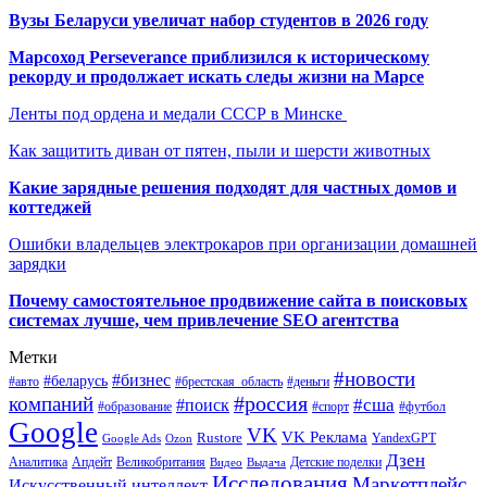
Вузы Беларуси увеличат набор студентов в 2026 году
Марсоход Perseverance приблизился к историческому
рекорду и продолжает искать следы жизни на Марсе
Ленты под ордена и медали СССР в Минске
Как защитить диван от пятен, пыли и шерсти животных
Какие зарядные решения подходят для частных домов и
коттеджей
Ошибки владельцев электрокаров при организации домашней
зарядки
Почему самостоятельное продвижение сайта в поисковых
системах лучше, чем привлечение SEO агентства
Метки
#новости
#бизнес
#беларусь
#авто
#деньги
#брестская_область
#россия
компаний
#сша
#поиск
#футбол
#образование
#спорт
Google
VK
VK Реклама
Rustore
YandexGPT
Google Ads
Ozon
Дзен
Апдейт
Великобритания
Аналитика
Выдача
Детские поделки
Видео
Исследования
Маркетплейс
Искусственный интеллект