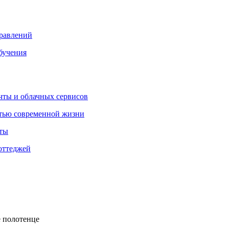
правлений
бучения
очты и облачных сервисов
стью современной жизни
нты
оттеджей
е полотенце