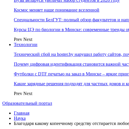
Вузы Беларуси увеличат набор студентов в 2026 году
Космос меняет наше понимание вселенной
Специальности БелГУТ: полный обзор факультетов и на
Курсы ЦЭ по биологии в Минске: современные тренды о
Prev
Next
Технологии
Технический сбой на hoster.by нарушил работу сайтов, п
Почему цифровая идентификация становится важной ча
Футболки с DTF печатью на заказ в Минске – яркие при
Какие зарядные решения подходят для частных домов и к
Prev
Next
Образовательный портал
Главная
Наука
Благодаря какому копеечному средству отстирается любо