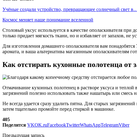
Учёные создали устройство, превращающее солнечный свет в
Космос меняет наше понимание вселенной
Столовый уксус используется в качестве ополаскивателя при д
только придает мягкость ткани, но и избавляет от запахов, не 
Для изготовления домашнего ополаскивателя вам понадобятся 7 
аромата, и ваша альтернатива магазинным ополаскивателям гот
Как отстирать кухонные полотенца от 
Отмачивание кухонных полотенец в растворе уксуса и теплой 
загрязнений полезно использовать также нашатырь или смесь н
Не всегда удается сразу удалить пятна. Для старых загрязнени
затем тщательно промойте перед стиркой в машинке.
405
Поделится
VK
OK.ru
Facebook
Twitter
WhatsApp
Telegram
Viber
Предыдущая запись