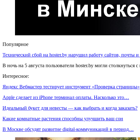
Популярное
Технический сбой на hoster.by нарушил работу сайтов, почты и
В ночь на 5 августа пользователи hoster.by могли столкнуться
Интересное:
Яндекс Вебмастер тестирует инструмент «Проверка страницы»
Apple сделает из iPhone терминал оплаты. Насколько это…
Идеальный букет для невесты — как выбрать и когда заказать?
Какие комнатные растения способны улучшить ваш сон
В Москве обсудят развитие digital-коммуникаций в период…