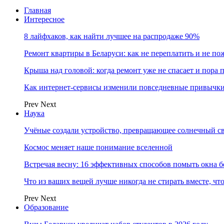
Главная
Интересное
8 лайфхаков, как найти лучшее на распродаже 90%
Ремонт квартиры в Беларуси: как не переплатить и не по
Крыша над головой: когда ремонт уже не спасает и пора
Как интернет-сервисы изменили повседневные привычки
Prev
Next
Наука
Учёные создали устройство, превращающее солнечный св
Космос меняет наше понимание вселенной
Встречая весну: 16 эффективных способов помыть окна б
Что из ваших вещей лучше никогда не стирать вместе, чт
Prev
Next
Образование