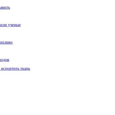
равить
дили ученые
топливо
водов
 испортить ткань