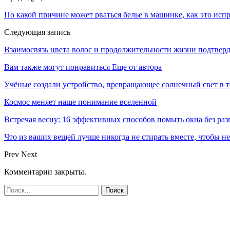
По какой причине может рваться белье в машинке, как это исп
Следующая запись
Взаимосвязь цвета волос и продолжительности жизни подтвер
Вам также могут понравиться
Еще от автора
Учёные создали устройство, превращающее солнечный свет в 
Космос меняет наше понимание вселенной
Встречая весну: 16 эффективных способов помыть окна без раз
Что из ваших вещей лучше никогда не стирать вместе, чтобы не
Prev
Next
Комментарии закрыты.