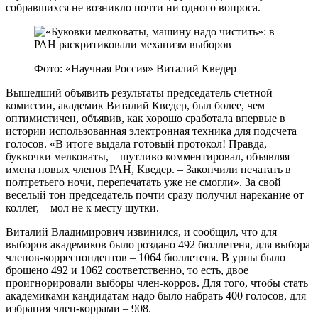
собравшихся не возникло почти ни одного вопроса.
Фото: «Научная Россия» Виталий Кведер
Вышедший объявить результаты председатель счетной
комиссии, академик Виталий Кведер, был более, чем
оптимистичен, объявив, как хорошо сработала впервые в
истории использованная электронная техника для подсчета
голосов. «В итоге выдала готовый протокол! Правда,
буквочки мелковаты, – шутливо комментировал, объявляя
имена новых членов РАН, Кведер. – Закончили печатать в
полтретьего ночи, перепечатать уже не смогли». За свой
веселый тон председатель почти сразу получил нарекание от
коллег, – мол не к месту шутки.
Виталий Владимирович извинился, и сообщил, что для
выборов академиков было роздано 492 бюллетеня, для выбора
членов-корреспондентов – 1064 бюллетеня. В урны было
брошено 492 и 1062 соответственно, то есть, двое
проигнорировали выборы член-корров. Для того, чтобы стать
академиками кандидатам надо было набрать 400 голосов, для
избрания член-коррами – 908.