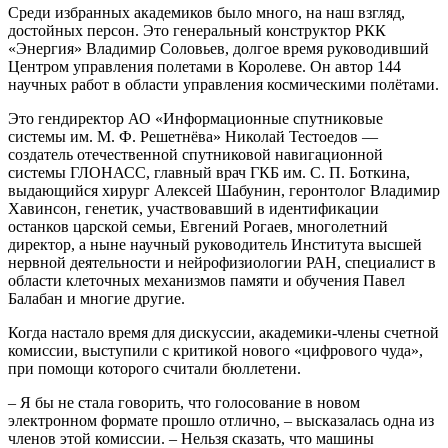
Среди избранных академиков было много, на наш взгляд,
достойных персон. Это генеральный конструктор РКК
«Энергия» Владимир Соловьев, долгое время руководивший
Центром управления полетами в Королеве. Он автор 144
научных работ в области управления космическими полётами.
Это гендиректор АО «Информационные спутниковые
системы им. М. Ф. Решетнёва» Николай Тестоедов —
создатель отечественной спутниковой навигационной
системы ГЛОНАСС, главный врач ГКБ им. С. П. Боткина,
выдающийся хирург Алексей Шабунин, геронтолог Владимир
Хавинсон, генетик, участвовавший в идентификации
останков царской семьи, Евгений Рогаев, многолетний
директор, а ныне научный руководитель Института высшей
нервной деятельности и нейрофизиологии РАН, специалист в
области клеточных механизмов памяти и обучения Павел
Балабан и многие другие.
Когда настало время для дискуссии, академики-члены счетной
комиссии, выступили с критикой нового «цифрового чуда»,
при помощи которого считали бюллетени.
– Я бы не стала говорить, что голосование в новом
электронном формате прошло отлично, – высказалась одна из
членов этой комиссии. – Нельзя сказать, что машины