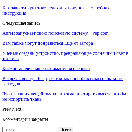
Как завести криптокошелек для покупок. Подробная
инструкция
Следующая запись
Ahrefs запускает свою поисковую систему – yep.com
Вам также могут понравиться
Еще от автора
Учёные создали устройство, превращающее солнечный свет в
топливо
Космос меняет наше понимание вселенной
Встречая весну: 16 эффективных способов помыть окна без
разводов
Что из ваших вещей лучше никогда не стирать вместе, чтобы
не испортить ткань
Prev
Next
Комментарии закрыты.