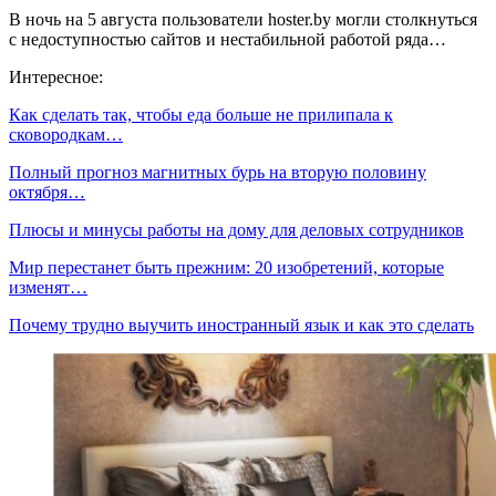
В ночь на 5 августа пользователи hoster.by могли столкнуться
с недоступностью сайтов и нестабильной работой ряда…
Интересное:
Как сделать так, чтобы еда больше не прилипала к
сковородкам…
Полный прогноз магнитных бурь на вторую половину
октября…
Плюсы и минусы работы на дому для деловых сотрудников
Мир перестанет быть прежним: 20 изобретений, которые
изменят…
Почему трудно выучить иностранный язык и как это сделать