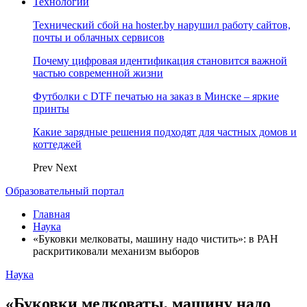
Технологии
Технический сбой на hoster.by нарушил работу сайтов,
почты и облачных сервисов
Почему цифровая идентификация становится важной
частью современной жизни
Футболки с DTF печатью на заказ в Минске – яркие
принты
Какие зарядные решения подходят для частных домов и
коттеджей
Prev
Next
Образовательный портал
Главная
Наука
«Буковки мелковаты, машину надо чистить»: в РАН
раскритиковали механизм выборов
Наука
«Буковки мелковаты, машину надо