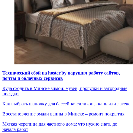
Технический сбой на hoster.by нарушил работу сайтов,
почты и облачных сервисов
Куда сходить в Минске зимой: музеи, прогулки и загородные
поездки
Как выбрать шапочку для бассейна: силикон, ткань или латекс
Восстановление эмали ванны в Минске – ремонт покрытия
Мягкая черепица для частного дома: что нужно знать до
начала работ