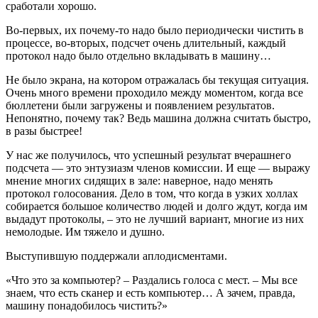
сработали хорошо.
Во-первых, их почему-то надо было периодически чистить в
процессе, во-вторых, подсчет очень длительный, каждый
протокол надо было отдельно вкладывать в машину…
Не было экрана, на котором отражалась бы текущая ситуация.
Очень много времени проходило между моментом, когда все
бюллетени были загружены и появлением результатов.
Непонятно, почему так? Ведь машина должна считать быстро,
в разы быстрее!
У нас же получилось, что успешный результат вчерашнего
подсчета — это энтузиазм членов комиссии. И еще — выражу
мнение многих сидящих в зале: наверное, надо менять
протокол голосования. Дело в том, что когда в узких холлах
собирается большое количество людей и долго ждут, когда им
выдадут протоколы, – это не лучший вариант, многие из них
немолодые. Им тяжело и душно.
Выступившую поддержали аплодисментами.
«Что это за компьютер? – Раздались голоса с мест. – Мы все
знаем, что есть сканер и есть компьютер… А зачем, правда,
машину понадобилось чистить?»