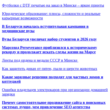
Футболки с DTF печатью на заказ в Минске – яркие принты
Юридическое образование: плюсы, сложности и реальные
карьерные возможности
В Беларуси началась вступительная кампания в
медицинские вузы
Вузы Беларуси увеличат набор студентов в 2026 году
Марсоход Perseverance приблизился к историческому
рекорду и продолжает искать следы жизни на Марсе
Ленты под ордена и медали СССР в Минске
Как защитить диван от пятен, пыли и шерсти животных
Какие зарядные решения подходят для частных домов и
коттеджей
Ошибки владельцев электрокаров при организации домашней
зарядки
Почему самостоятельное продвижение сайта в поисковых
системах лучше, чем привлечение SEO агентства