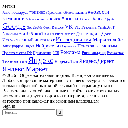
Метки
#новости
#бизнес
#беларусь
#авто
#деньги
#брестская_область
#россия
компаний
#сша
#поиск
#футбол
#образование
#спорт
Google
VK
VK Реклама
Rustore
YandexGPT
Google Ads
Ozon
Дзен
Апдейт
Великобритания
Аналитика
Выдача
Детские поделки
Видео
Исследования
Маркетплейс
Искусственный интеллект
Нейросети
Поисковые системы
Минцифры
Наука
Обучение
Реклама
Правительство РФ
Роскомнадзор
Роскосмос
Приложения
РСЯ
Яндекс
Яндекс.Директ
Технологии
Яндекс.Дзен
Яндекс.Маркет
© 2026 - Образовательный портал. Все права защищены.
Любое копирование материалов с нашего ресурса разрешается
только с обратной активной ссылкой на страницу статьи.
Все материалы опубликованные на сайте взяты с открытых
источников и других порталов интернета, все права на
авторство принадлежат их законным владельцам.
Sign in