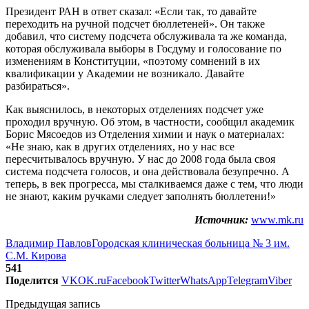
Президент РАН в ответ сказал: «Если так, то давайте
переходить на ручной подсчет бюллетеней». Он также
добавил, что систему подсчета обслуживала та же команда,
которая обслуживала выборы в Госдуму и голосование по
изменениям в Конституции, «поэтому сомнений в их
квалификации у Академии не возникало. Давайте
разбираться».
Как выяснилось, в некоторых отделениях подсчет уже
проходил вручную. Об этом, в частности, сообщил академик
Борис Мясоедов из Отделения химии и наук о материалах:
«Не знаю, как в других отделениях, но у нас все
пересчитывалось вручную. У нас до 2008 года была своя
система подсчета голосов, и она действовала безупречно. А
теперь, в век прогресса, мы сталкиваемся даже с тем, что люди
не знают, каким ручками следует заполнять бюллетени!»
Источник:
www.mk.ru
Владимир Павлов
Городская клиническая больница № 3 им.
С.М. Кирова
541
Поделится
VK
OK.ru
Facebook
Twitter
WhatsApp
Telegram
Viber
Предыдущая запись