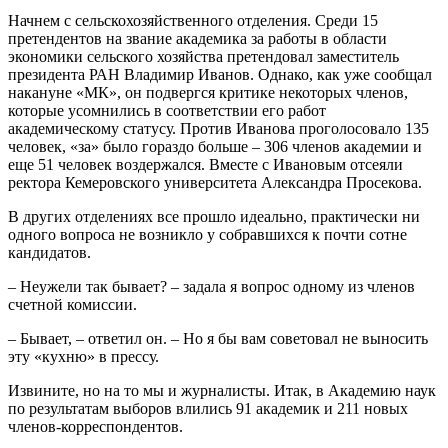
Начнем с сельскохозяйственного отделения. Среди 15
претендентов на звание академика за работы в области
экономики сельского хозяйства претендовал заместитель
президента РАН Владимир Иванов. Однако, как уже сообщал
накануне «МК», он подвергся критике некоторых членов,
которые усомнились в соответствии его работ
академическому статусу. Против Иванова проголосовало 135
человек, «за» было гораздо больше – 306 членов академии и
еще 51 человек воздержался. Вместе с Ивановым отсеяли
ректора Кемеровского университета Александра Просекова.
В других отделениях все прошло идеально, практически ни
одного вопроса не возникло у собравшихся к почти сотне
кандидатов.
– Неужели так бывает? – задала я вопрос одному из членов
счетной комиссии.
– Бывает, – ответил он. – Но я бы вам советовал не выносить
эту «кухню» в прессу.
Извините, но на то мы и журналисты. Итак, в Академию наук
по результатам выборов влились 91 академик и 211 новых
членов-корреспондентов.