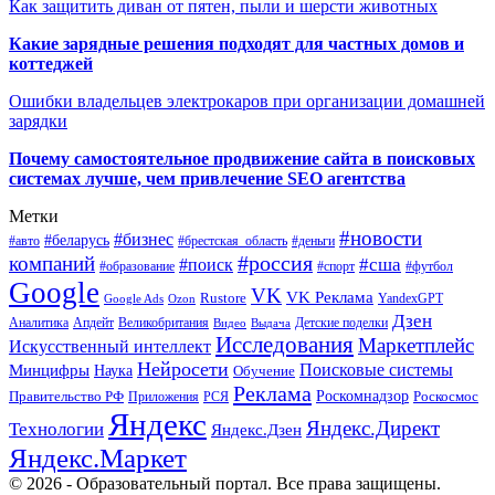
Как защитить диван от пятен, пыли и шерсти животных
Какие зарядные решения подходят для частных домов и
коттеджей
Ошибки владельцев электрокаров при организации домашней
зарядки
Почему самостоятельное продвижение сайта в поисковых
системах лучше, чем привлечение SEO агентства
Метки
#новости
#бизнес
#беларусь
#авто
#деньги
#брестская_область
#россия
компаний
#сша
#поиск
#футбол
#образование
#спорт
Google
VK
VK Реклама
Rustore
YandexGPT
Google Ads
Ozon
Дзен
Апдейт
Великобритания
Аналитика
Выдача
Детские поделки
Видео
Исследования
Маркетплейс
Искусственный интеллект
Нейросети
Поисковые системы
Минцифры
Наука
Обучение
Реклама
Правительство РФ
Роскомнадзор
Роскосмос
Приложения
РСЯ
Яндекс
Яндекс.Директ
Технологии
Яндекс.Дзен
Яндекс.Маркет
© 2026 - Образовательный портал. Все права защищены.