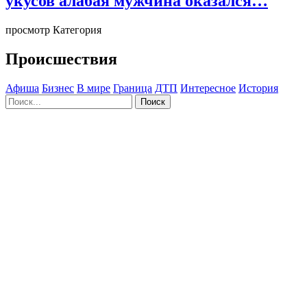
укусов алабая мужчина оказался…
просмотр Категория
Происшествия
Афиша
Бизнес
В мире
Граница
ДТП
Интересное
История