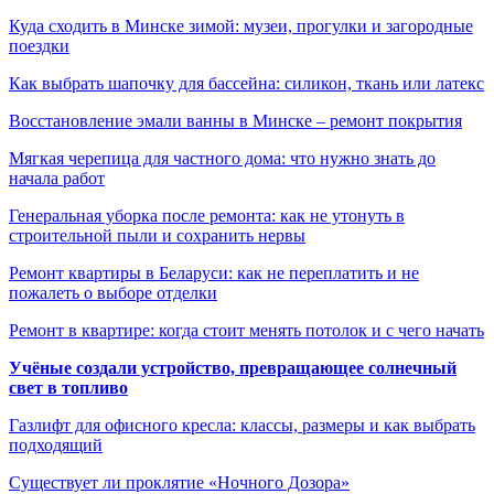
Куда сходить в Минске зимой: музеи, прогулки и загородные
поездки
Как выбрать шапочку для бассейна: силикон, ткань или латекс
Восстановление эмали ванны в Минске – ремонт покрытия
Мягкая черепица для частного дома: что нужно знать до
начала работ
Генеральная уборка после ремонта: как не утонуть в
строительной пыли и сохранить нервы
Ремонт квартиры в Беларуси: как не переплатить и не
пожалеть о выборе отделки
Ремонт в квартире: когда стоит менять потолок и с чего начать
Учёные создали устройство, превращающее солнечный
свет в топливо
Газлифт для офисного кресла: классы, размеры и как выбрать
подходящий
Существует ли проклятие «Ночного Дозора»