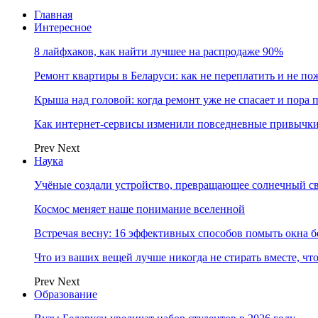
Главная
Интересное
8 лайфхаков, как найти лучшее на распродаже 90%
Ремонт квартиры в Беларуси: как не переплатить и не по
Крыша над головой: когда ремонт уже не спасает и пора
Как интернет-сервисы изменили повседневные привычки
Prev
Next
Наука
Учёные создали устройство, превращающее солнечный св
Космос меняет наше понимание вселенной
Встречая весну: 16 эффективных способов помыть окна б
Что из ваших вещей лучше никогда не стирать вместе, чт
Prev
Next
Образование