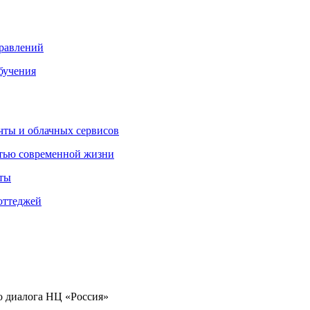
правлений
бучения
очты и облачных сервисов
стью современной жизни
нты
оттеджей
о диалога НЦ «Россия»