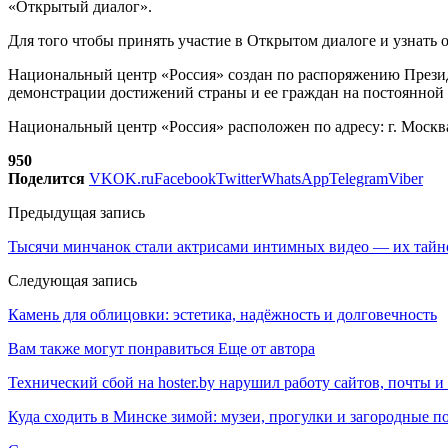
«Открытый диалог».
Для того чтобы принять участие в Открытом диалоге и узнать о
Национальный центр «Россия» создан по распоряжению Прези
демонстрации достижений страны и ее граждан на постоянной 
Национальный центр «Россия» расположен по адресу: г. Москва,
950
Поделится
VK
OK.ru
Facebook
Twitter
WhatsApp
Telegram
Viber
Предыдущая запись
Тысячи минчанок стали актрисами интимных видео — их тайн
Следующая запись
Камень для облицовки: эстетика, надёжность и долговечность
Вам также могут понравиться
Еще от автора
Технический сбой на hoster.by нарушил работу сайтов, почты и
Куда сходить в Минске зимой: музеи, прогулки и загородные п