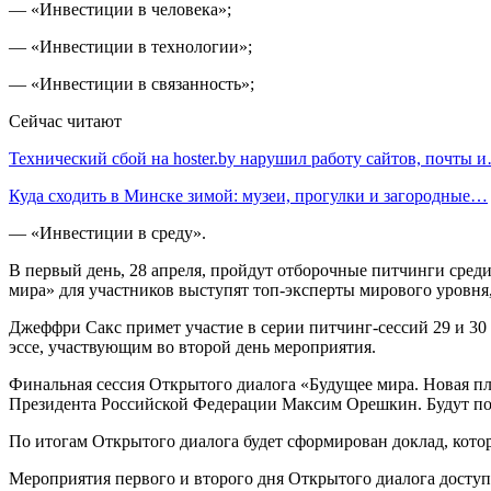
— «Инвестиции в человека»;
— «Инвестиции в технологии»;
— «Инвестиции в связанность»;
Сейчас читают
Технический сбой на hoster.by нарушил работу сайтов, почты 
Куда сходить в Минске зимой: музеи, прогулки и загородные…
— «Инвестиции в среду».
В первый день, 28 апреля, пройдут отборочные питчинги сред
мира» для участников выступят топ-эксперты мирового уровня,
Джеффри Сакс примет участие в серии питчинг-сессий 29 и 3
эссе, участвующим во второй день мероприятия.
Финальная сессия Открытого диалога «Будущее мира. Новая п
Президента Российской Федерации Максим Орешкин. Будут по
По итогам Открытого диалога будет сформирован доклад, кото
Мероприятия первого и второго дня Открытого диалога досту