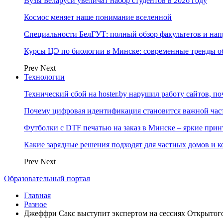
Вузы Беларуси увеличат набор студентов в 2026 году
Космос меняет наше понимание вселенной
Специальности БелГУТ: полный обзор факультетов и на
Курсы ЦЭ по биологии в Минске: современные тренды о
Prev
Next
Технологии
Технический сбой на hoster.by нарушил работу сайтов, п
Почему цифровая идентификация становится важной ча
Футболки с DTF печатью на заказ в Минске – яркие при
Какие зарядные решения подходят для частных домов и к
Prev
Next
Образовательный портал
Главная
Разное
Джеффри Сакс выступит экспертом на сессиях Открытог