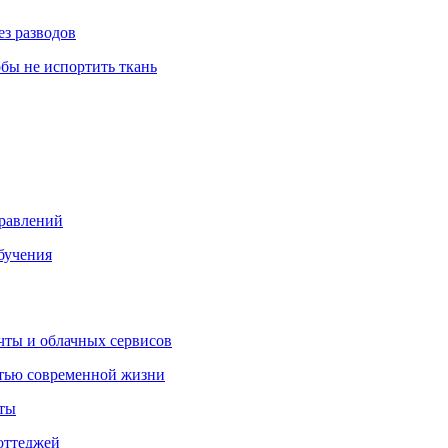
ез разводов
обы не испортить ткань
правлений
бучения
очты и облачных сервисов
стью современной жизни
нты
оттеджей