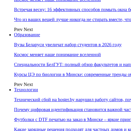
Встречая весну: 16 эффективных способов помыть окна б
Что из ваших вещей лучше никогда не стирать вместе, чт
Prev
Next
Образование
Вузы Беларуси увеличат набор студентов в 2026 году
Космос меняет наше понимание вселенной
Специальности БелГУТ: полный обзор факультетов и на
Курсы ЦЭ по биологии в Минске: современные тренды о
Prev
Next
Технологии
Технический сбой на hoster.by нарушил работу сайтов, п
Почему цифровая идентификация становится важной ча
Футболки с DTF печатью на заказ в Минске – яркие при
Какие зарядные решения подходят для частных домов и к