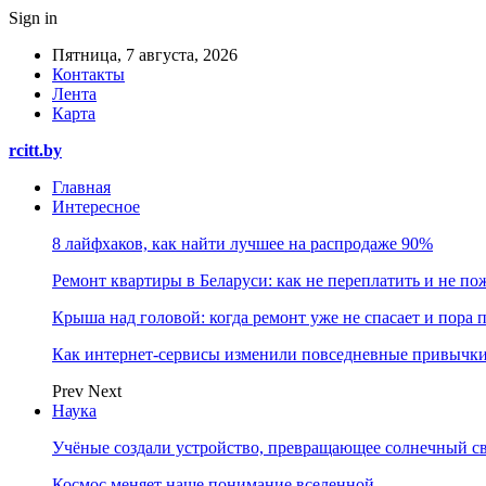
Sign in
Пятница, 7 августа, 2026
Контакты
Лента
Карта
rcitt.by
Главная
Интересное
8 лайфхаков, как найти лучшее на распродаже 90%
Ремонт квартиры в Беларуси: как не переплатить и не по
Крыша над головой: когда ремонт уже не спасает и пора
Как интернет-сервисы изменили повседневные привычки
Prev
Next
Наука
Учёные создали устройство, превращающее солнечный св
Космос меняет наше понимание вселенной