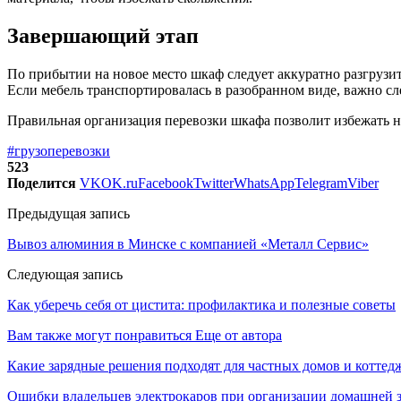
Завершающий этап
По прибытии на новое место шкаф следует аккуратно разгрузит
Если мебель транспортировалась в разобранном виде, важно с
Правильная организация перевозки шкафа позволит избежать н
#грузоперевозки
523
Поделится
VK
OK.ru
Facebook
Twitter
WhatsApp
Telegram
Viber
Предыдущая запись
Вывоз алюминия в Минске с компанией «Металл Сервис»
Следующая запись
Как уберечь себя от цистита: профилактика и полезные советы
Вам также могут понравиться
Еще от автора
Какие зарядные решения подходят для частных домов и коттед
Ошибки владельцев электрокаров при организации домашней 