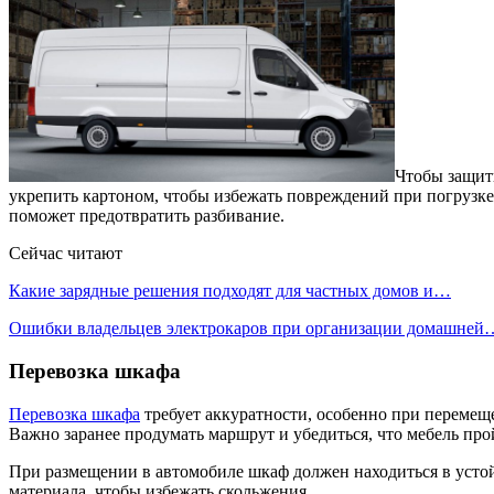
Чтобы защит
укрепить картоном, чтобы избежать повреждений при погрузке.
поможет предотвратить разбивание.
Сейчас читают
Какие зарядные решения подходят для частных домов и…
Ошибки владельцев электрокаров при организации домашней
Перевозка шкафа
Перевозка шкафа
требует аккуратности, особенно при перемещ
Важно заранее продумать маршрут и убедиться, что мебель про
При размещении в автомобиле шкаф должен находиться в усто
материала, чтобы избежать скольжения.