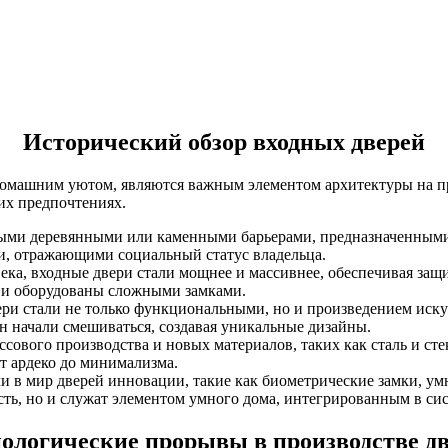
Исторический обзор входных дверей
омашним уютом, являются важным элементом архитектуры на пр
их предпочтениях.
ыми деревянными или каменными барьерами, предназначенными 
ми, отражающими социальный статус владельца.
века, входные двери стали мощнее и массивнее, обеспечивая за
 и оборудованы сложными замками.
и стали не только функциональными, но и произведением искус
н начали смешиваться, создавая уникальные дизайны.
сового производства и новых материалов, таких как сталь и сте
т ардеко до минимализма.
 в мир дверей инновации, такие как биометрические замки, ум
сть, но и служат элементом умного дома, интегрированным в с
ологические прорывы в производстве д