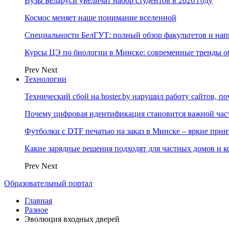
Вузы Беларуси увеличат набор студентов в 2026 году
Космос меняет наше понимание вселенной
Специальности БелГУТ: полный обзор факультетов и на
Курсы ЦЭ по биологии в Минске: современные тренды о
Prev
Next
Технологии
Технический сбой на hoster.by нарушил работу сайтов, п
Почему цифровая идентификация становится важной ча
Футболки с DTF печатью на заказ в Минске – яркие при
Какие зарядные решения подходят для частных домов и к
Prev
Next
Образовательный портал
Главная
Разное
Эволюция входных дверей