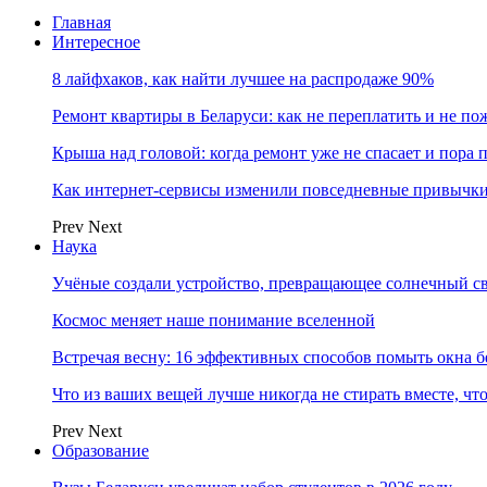
Главная
Интересное
8 лайфхаков, как найти лучшее на распродаже 90%
Ремонт квартиры в Беларуси: как не переплатить и не по
Крыша над головой: когда ремонт уже не спасает и пора
Как интернет-сервисы изменили повседневные привычки
Prev
Next
Наука
Учёные создали устройство, превращающее солнечный св
Космос меняет наше понимание вселенной
Встречая весну: 16 эффективных способов помыть окна б
Что из ваших вещей лучше никогда не стирать вместе, чт
Prev
Next
Образование