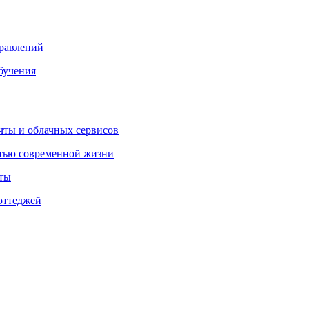
правлений
бучения
очты и облачных сервисов
стью современной жизни
нты
оттеджей