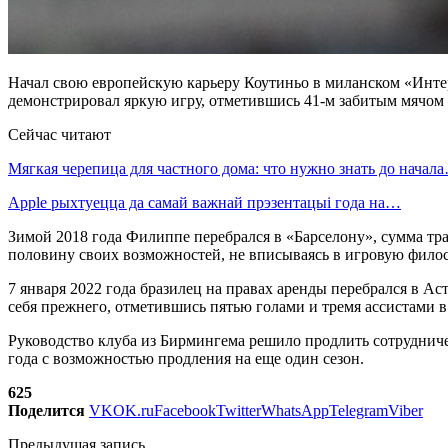
Начал свою европейскую карьеру Коутиньо в миланском «Интер
демонстрировал яркую игру, отметившись 41-м забитым мячом з
Сейчас читают
Мягкая черепица для частного дома: что нужно знать до начал
Apple рыхтуецца да самай важнай прэзентацыі года на…
Зимой 2018 года Филиппе перебрался в «Барселону», сумма тра
половину своих возможностей, не вписываясь в игровую фило
7 января 2022 года бразилец на правах аренды перебрался в 
себя прежнего, отметившись пятью голами и тремя ассистами 
Руководство клуба из Бирмингема решило продлить сотрудничес
года с возможностью продления на еще один сезон.
625
Поделится
VK
OK.ru
Facebook
Twitter
WhatsApp
Telegram
Viber
Предыдущая запись