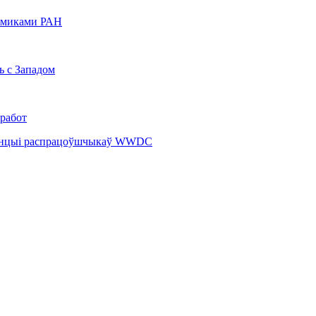
демиками РАН
ь с Западом
 работ
ерэнцыі распрацоўшчыкаў WWDC