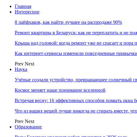
Главная
Интересное
8 лайфхаков, как найти лучшее на распродаже 90%
Ремонт квартиры в Беларуси: как не переплатить и не по
Крыша над головой: когда ремонт уже не спасает и пора
Как интернет-сервисы изменили повседневные привычки
Prev
Next
Наука
Учёные создали устройство, превращающее солнечный св
Космос меняет наше понимание вселенной
Встречая весну: 16 эффективных способов помыть окна б
Что из ваших вещей лучше никогда не стирать вместе, чт
Prev
Next
Образование