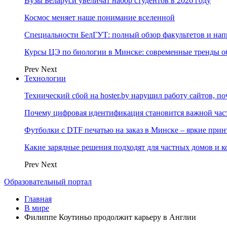
Вузы Беларуси увеличат набор студентов в 2026 году
Космос меняет наше понимание вселенной
Специальности БелГУТ: полный обзор факультетов и на
Курсы ЦЭ по биологии в Минске: современные тренды о
Prev
Next
Технологии
Технический сбой на hoster.by нарушил работу сайтов, п
Почему цифровая идентификация становится важной ча
Футболки с DTF печатью на заказ в Минске – яркие при
Какие зарядные решения подходят для частных домов и к
Prev
Next
Образовательный портал
Главная
В мире
Филиппе Коутиньо продолжит карьеру в Англии