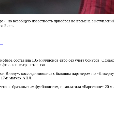
е», но всеобщую известность приобрел во времена выступлений
а 5 лет.
а…
нсфера составила 135 миллионов евро без учета бонусов. Однак
софию «сине-гранатовых».
Астон Виллу», воссоединившись с бывшим партнером по «Ливерп
в 17-и матчах АПЛ.
тво с бразильским футболистом, и заплатила «Барселоне» 20 ми