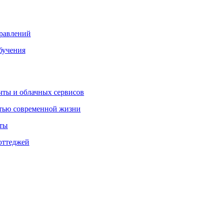
правлений
бучения
очты и облачных сервисов
стью современной жизни
нты
оттеджей