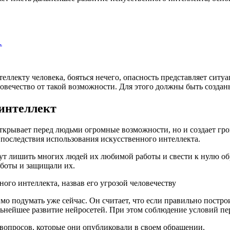
…
еллекту человека, бояться нечего, опасность представляет ситу
ловечество от такой возможности. Для этого должны быть созда
интеллект
открывает перед людьми огромные возможности, но и создает гр
 последствия использования искусственного интеллекта.
гут лишить многих людей их любимой работы и свести к нулю обр
боты и защищали их.
о подумать уже сейчас. Он считает, что если правильно постро
дальнейшее развитие нейросетей. При этом соблюдение условий п
 вопросов, которые они опубликовали в своем обращении.