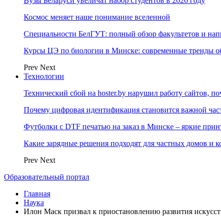
Вузы Беларуси увеличат набор студентов в 2026 году
Космос меняет наше понимание вселенной
Специальности БелГУТ: полный обзор факультетов и на
Курсы ЦЭ по биологии в Минске: современные тренды о
Prev
Next
Технологии
Технический сбой на hoster.by нарушил работу сайтов, п
Почему цифровая идентификация становится важной ча
Футболки с DTF печатью на заказ в Минске – яркие при
Какие зарядные решения подходят для частных домов и к
Prev
Next
Образовательный портал
Главная
Наука
Илон Маск призвал к приостановлению развития искусств