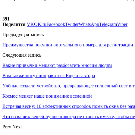
391
Поделится
VK
OK.ru
Facebook
Twitter
WhatsApp
Telegram
Viber
Предыдущая запись
Преимущества покупки виртуального номера для регистрации
Следующая запись
Какие привычки мешают разбогатеть многим людям
Вам также могут понравиться
Еще от автора
Учёные создали устройство, превращающее солнечный свет в 
Космос меняет наше понимание вселенной
Встречая весну: 16 эффективных способов помыть окна без раз
Что из ваших вещей лучше никогда не стирать вместе, чтобы не
Prev
Next