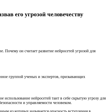
звав его угрозой человечеству
ие. Почему он считает развитие нейросетей угрозой для
исанное группой ученых и экспертов, призывающих
ое использование нейросетей таит в себе скрытую угрозу для
 безопасности и управляемости человеком.
вным из которых называется опасность вступления в