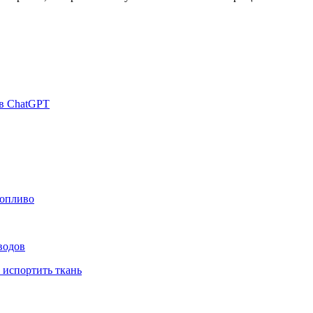
 в ChatGPT
топливо
водов
 испортить ткань