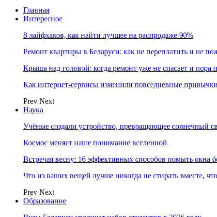
Главная
Интересное
8 лайфхаков, как найти лучшее на распродаже 90%
Ремонт квартиры в Беларуси: как не переплатить и не по
Крыша над головой: когда ремонт уже не спасает и пора
Как интернет-сервисы изменили повседневные привычки
Prev
Next
Наука
Учёные создали устройство, превращающее солнечный св
Космос меняет наше понимание вселенной
Встречая весну: 16 эффективных способов помыть окна б
Что из ваших вещей лучше никогда не стирать вместе, чт
Prev
Next
Образование