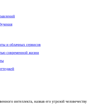
правлений
бучения
очты и облачных сервисов
стью современной жизни
нты
оттеджей
енного интеллекта, назвав его угрозой человечеству