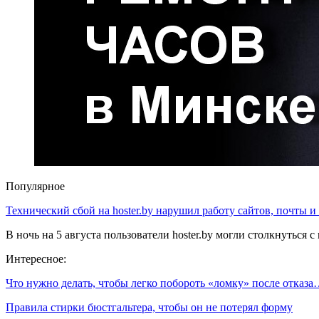
Популярное
Технический сбой на hoster.by нарушил работу сайтов, почты и
В ночь на 5 августа пользователи hoster.by могли столкнуться
Интересное:
Что нужно делать, чтобы легко побороть «ломку» после отказ
Правила стирки бюстгальтера, чтобы он не потерял форму