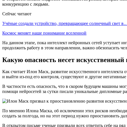
конкуренцию с людьми.
Сейчас читают
Учёные создали устройство, превращающее солнечный свет в
Космос меняет наше понимание вселенной
На данном этапе, пока интеллект нейронных сетей уступает инт
продолжить работу в этом направлении, важно обезопасить че
Какую опасность несет искусственный 
Как считает Илон Маск, развитие искусственного интеллекта 
и выйти из-под его контроля, существуют и другие негативные
В частности есть опасность, что в скором будущем машины мо
помощи нейросетей за сутки писали уникальные дипломные ра
По мнению Илона Маска, об исключении этих рисков необходим
создать за полгода, но на этот период нужно приостановить 
В открытом письме ученые призвали всех ответить себе на ряд