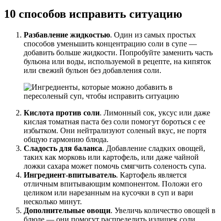
10 способов исправить ситуацию
Разбавление жидкостью
. Один из самых простых
способов уменьшить концентрацию соли в супе —
добавить больше жидкости. Попробуйте заменить часть
бульона или воды, используемой в рецепте, на кипяток
или свежий бульон без добавления соли.
Кислота против соли
. Лимонный сок, уксус или даже
кислая томатная паста без соли помогут бороться с ее
избытком. Они нейтрализуют соленый вкус, не портя
общую гармонию блюда.
Сладость для баланса
. Добавление сладких овощей,
таких как морковь или картофель, или даже чайной
ложки сахара может помочь смягчить соленость супа.
Ингредиент-впитыватель
. Картофель является
отличным впитывающим компонентом. Положи его
целиком или нарезанным на кусочки в суп и вари
несколько минут.
Дополнительные овощи
. Увеличь количество овощей в
блюде — они помогут распределить излишек соли.