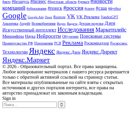
#новости
#бизнес
#беларусь
#авто
#деньги
#брестская_область
#россия
компаний
#сша
#поиск
#футбол
#образование
#спорт
Google
VK
VK Реклама
Rustore
YandexGPT
Google Ads
Ozon
Дзен
Апдейт
Великобритания
Аналитика
Выдача
Детские поделки
Видео
Исследования
Маркетплейс
Искусственный интеллект
Нейросети
Поисковые системы
Минцифры
Наука
Обучение
Реклама
Правительство РФ
Роскомнадзор
Роскосмос
Приложения
РСЯ
Яндекс
Яндекс.Директ
Технологии
Яндекс.Дзен
Яндекс.Маркет
© 2026 - Образовательный портал. Все права защищены.
Любое копирование материалов с нашего ресурса разрешается
только с обратной активной ссылкой на страницу статьи.
Все материалы опубликованные на сайте взяты с открытых
источников и других порталов интернета, все права на
авторство принадлежат их законным владельцам.
Sign in