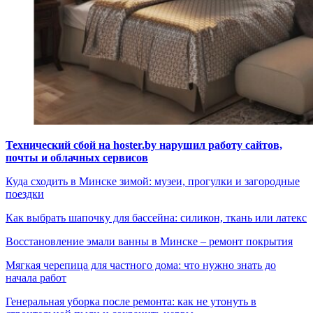
Технический сбой на hoster.by нарушил работу сайтов,
почты и облачных сервисов
Куда сходить в Минске зимой: музеи, прогулки и загородные
поездки
Как выбрать шапочку для бассейна: силикон, ткань или латекс
Восстановление эмали ванны в Минске – ремонт покрытия
Мягкая черепица для частного дома: что нужно знать до
начала работ
Генеральная уборка после ремонта: как не утонуть в