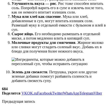
Улучшитель вкуса — рис
. Рис тоже способен впитать
соль. Попробуй варить его в супе и извлечь после того,
как он немного впитает излишек соли.
Мука или хлеб как спасение
. Мука или хлеб,
добавленные в суп, могут впитать излишек соли.
Размешай муку в отдельной емкости с бульоном и влей в
суп.
Сырое яйцо.
Его необходимо размешать в отдельной
миске, а потом медленно влить в кипящий суп.
Молочные продукты для смягчения
. Жирное молоко
или сливки могут сгладить соленый вкус. Добавь их в
блюдо для получения более нежного вкуса.
Зелень для свежести
. Петрушка, укроп или другие
зеленые добавки помогут разбавить соленость и
добавить свежесть супу.
684
Поделится
VK
OK.ru
Facebook
Twitter
WhatsApp
Telegram
Viber
Предыдущая запись