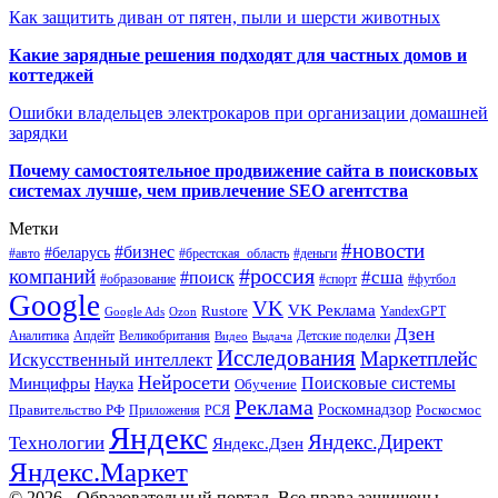
Как защитить диван от пятен, пыли и шерсти животных
Какие зарядные решения подходят для частных домов и
коттеджей
Ошибки владельцев электрокаров при организации домашней
зарядки
Почему самостоятельное продвижение сайта в поисковых
системах лучше, чем привлечение SEO агентства
Метки
#новости
#бизнес
#беларусь
#авто
#деньги
#брестская_область
#россия
компаний
#сша
#поиск
#футбол
#образование
#спорт
Google
VK
VK Реклама
Rustore
YandexGPT
Google Ads
Ozon
Дзен
Апдейт
Великобритания
Аналитика
Выдача
Детские поделки
Видео
Исследования
Маркетплейс
Искусственный интеллект
Нейросети
Поисковые системы
Минцифры
Наука
Обучение
Реклама
Правительство РФ
Роскомнадзор
Роскосмос
Приложения
РСЯ
Яндекс
Яндекс.Директ
Технологии
Яндекс.Дзен
Яндекс.Маркет
© 2026 - Образовательный портал. Все права защищены.