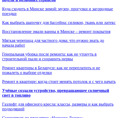
Куда сходить в Минске зимой: музеи, прогулки и загородные
поездки
Как выбрать шапочку для бассейна: силикон, ткань или латекс
Восстановление эмали ванны в Минске – ремонт покрытия
Мягкая черепица для частного дома: что нужно знать до
начала работ
Генеральная уборка после ремонта: как не утонуть в
строительной пыли и сохранить нервы
Ремонт квартиры в Беларуси: как не переплатить и не
пожалеть о выборе отделки
Ремонт в квартире: когда стоит менять потолок и с чего начать
Учёные создали устройство, превращающее солнечный
свет в топливо
Газлифт для офисного кресла: классы, размеры и как выбрать
подходящий
Существует ли проклятие «Ночного Дозора»