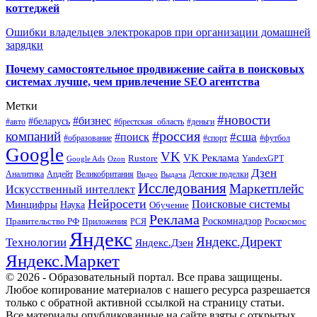
коттеджей
Ошибки владельцев электрокаров при организации домашней
зарядки
Почему самостоятельное продвижение сайта в поисковых
системах лучше, чем привлечение SEO агентства
Метки
#новости
#бизнес
#беларусь
#авто
#деньги
#брестская_область
#россия
компаний
#сша
#поиск
#футбол
#образование
#спорт
Google
VK
VK Реклама
Rustore
YandexGPT
Google Ads
Ozon
Дзен
Апдейт
Великобритания
Аналитика
Выдача
Детские поделки
Видео
Исследования
Маркетплейс
Искусственный интеллект
Нейросети
Поисковые системы
Минцифры
Наука
Обучение
Реклама
Правительство РФ
Роскомнадзор
Роскосмос
Приложения
РСЯ
Яндекс
Яндекс.Директ
Технологии
Яндекс.Дзен
Яндекс.Маркет
© 2026 - Образовательный портал. Все права защищены.
Любое копирование материалов с нашего ресурса разрешается
только с обратной активной ссылкой на страницу статьи.
Все материалы опубликованные на сайте взяты с открытых