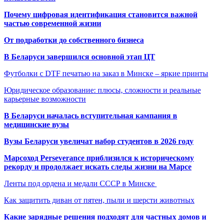
Почему цифровая идентификация становится важной
частью современной жизни
От подработки до собственного бизнеса
В Беларуси завершился основной этап ЦТ
Футболки с DTF печатью на заказ в Минске – яркие принты
Юридическое образование: плюсы, сложности и реальные
карьерные возможности
В Беларуси началась вступительная кампания в
медицинские вузы
Вузы Беларуси увеличат набор студентов в 2026 году
Марсоход Perseverance приблизился к историческому
рекорду и продолжает искать следы жизни на Марсе
Ленты под ордена и медали СССР в Минске
Как защитить диван от пятен, пыли и шерсти животных
Какие зарядные решения подходят для частных домов и