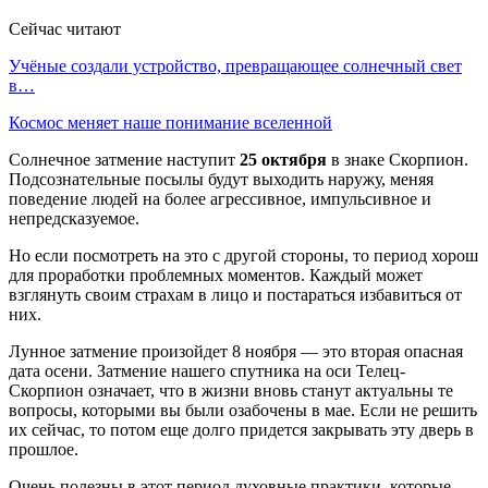
Сейчас читают
Учёные создали устройство, превращающее солнечный свет
в…
Космос меняет наше понимание вселенной
Солнечное затмение наступит
25 октября
в знаке Скорпион.
Подсознательные посылы будут выходить наружу, меняя
поведение людей на более агрессивное, импульсивное и
непредсказуемое.
Но если посмотреть на это с другой стороны, то период хорош
для проработки проблемных моментов. Каждый может
взглянуть своим страхам в лицо и постараться избавиться от
них.
Лунное затмение произойдет 8 ноября — это вторая опасная
дата осени. Затмение нашего спутника на оси Телец-
Скорпион означает, что в жизни вновь станут актуальны те
вопросы, которыми вы были озабочены в мае. Если не решить
их сейчас, то потом еще долго придется закрывать эту дверь в
прошлое.
Очень полезны в этот период духовные практики, которые