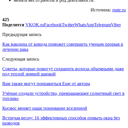
менять место работы и род деятельности.
Источник:
rsute.ru
425
Поделится
VK
OK.ru
Facebook
Twitter
WhatsApp
Telegram
Viber
Предыдущая запись
Как вакцина от ковида поможет совершить ученым прорыв в
лечении рака
Следующая запись
Советы, которые помогут сохранить волосы объемными даже
под теплой зимней шапкой
Вам также могут понравиться
Еще от автора
Учёные создали устройство, превращающее солнечный свет в
топливо
Космос меняет наше понимание вселенной
Встречая весну: 16 эффективных способов помыть окна без
разводов