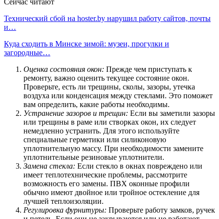
Сейчас читают
Технический сбой на hoster.by нарушил работу сайтов, почты
и…
Куда сходить в Минске зимой: музеи, прогулки и
загородные…
Оценка состояния окон:
Прежде чем приступать к
ремонту, важно оценить текущее состояние окон.
Проверьте, есть ли трещины, сколы, зазоры, утечка
воздуха или конденсация между стеклами. Это поможет
вам определить, какие работы необходимы.
Устранение зазоров и трещин:
Если вы заметили зазоры
или трещины в раме или створках окон, их следует
немедленно устранить. Для этого используйте
специальные герметики или силиконовую
уплотнительную массу. При необходимости замените
уплотнительные резиновые уплотнители.
Замена стекла:
Если стекло в окнах повреждено или
имеет теплотехнические проблемы, рассмотрите
возможность его замены. ПВХ оконные профили
обычно имеют двойное или тройное остекление для
лучшей теплоизоляции.
Регулировка фурнитуры:
Проверьте работу замков, ручек
и петель. Если они не закрываются или не работают