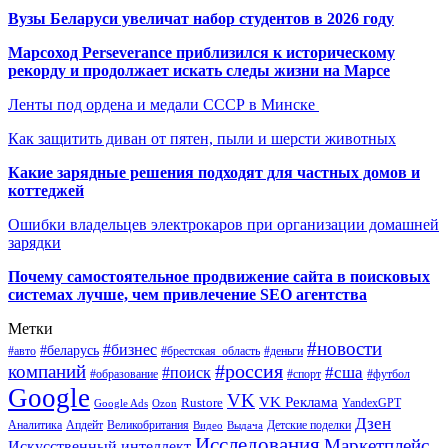
Вузы Беларуси увеличат набор студентов в 2026 году
Марсоход Perseverance приблизился к историческому
рекорду и продолжает искать следы жизни на Марсе
Ленты под ордена и медали СССР в Минске
Как защитить диван от пятен, пыли и шерсти животных
Какие зарядные решения подходят для частных домов и
коттеджей
Ошибки владельцев электрокаров при организации домашней
зарядки
Почему самостоятельное продвижение сайта в поисковых
системах лучше, чем привлечение SEO агентства
Метки
#новости
#бизнес
#беларусь
#авто
#деньги
#брестская_область
#россия
компаний
#сша
#поиск
#футбол
#образование
#спорт
Google
VK
VK Реклама
Rustore
YandexGPT
Google Ads
Ozon
Дзен
Апдейт
Великобритания
Аналитика
Выдача
Детские поделки
Видео
Исследования
Маркетплейс
Искусственный интеллект