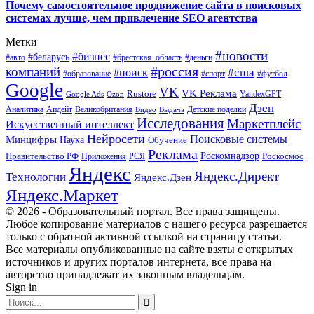
Почему самостоятельное продвижение сайта в поисковых
системах лучше, чем привлечение SEO агентства
Метки
#новости
#бизнес
#беларусь
#авто
#деньги
#брестская_область
#россия
компаний
#сша
#поиск
#футбол
#образование
#спорт
Google
VK
VK Реклама
Rustore
YandexGPT
Google Ads
Ozon
Дзен
Апдейт
Великобритания
Аналитика
Выдача
Детские поделки
Видео
Исследования
Маркетплейс
Искусственный интеллект
Нейросети
Поисковые системы
Минцифры
Наука
Обучение
Реклама
Правительство РФ
Роскомнадзор
Роскосмос
Приложения
РСЯ
Яндекс
Яндекс.Директ
Технологии
Яндекс.Дзен
Яндекс.Маркет
© 2026 - Образовательный портал. Все права защищены.
Любое копирование материалов с нашего ресурса разрешается
только с обратной активной ссылкой на страницу статьи.
Все материалы опубликованные на сайте взяты с открытых
источников и других порталов интернета, все права на
авторство принадлежат их законным владельцам.
Sign in