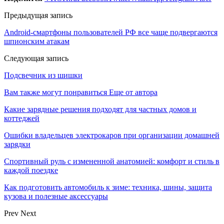
Предыдущая запись
Android-смартфоны пользователей РФ все чаще подвергаются
шпионским атакам
Следующая запись
Подсвечник из шишки
Вам также могут понравиться
Еще от автора
Какие зарядные решения подходят для частных домов и
коттеджей
Ошибки владельцев электрокаров при организации домашней
зарядки
Спортивный руль с измененной анатомией: комфорт и стиль в
каждой поездке
Как подготовить автомобиль к зиме: техника, шины, защита
кузова и полезные аксессуары
Prev
Next