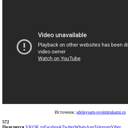
Источник:
sdelaysam-svoimirukami.ru
572
Поделится
VK
OK.ru
Facebook
Twitter
WhatsApp
Telegram
Viber