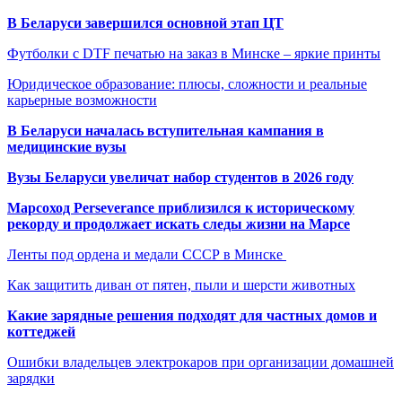
В Беларуси завершился основной этап ЦТ
Футболки с DTF печатью на заказ в Минске – яркие принты
Юридическое образование: плюсы, сложности и реальные
карьерные возможности
В Беларуси началась вступительная кампания в
медицинские вузы
Вузы Беларуси увеличат набор студентов в 2026 году
Марсоход Perseverance приблизился к историческому
рекорду и продолжает искать следы жизни на Марсе
Ленты под ордена и медали СССР в Минске
Как защитить диван от пятен, пыли и шерсти животных
Какие зарядные решения подходят для частных домов и
коттеджей
Ошибки владельцев электрокаров при организации домашней
зарядки