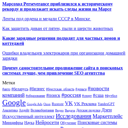
Марсоход Perseverance приблизился к историческому
рекорду и продолжает искать следы жизни на Марсе
Ленты под ордена и медали СССР в Минске
Как защитить диван от пятен, пыли и шерсти животных
Какие зарядные решения подходят для частных домов и
коттеджей
Ошибки владельцев электрокаров при организации домашней
зарядки
Почему самостоятельное продвижение сайта в поисковых
системах лучше, чем привлечение SEO агентства
Метки
#новости
#бизнес
#беларусь
#авто
#деньги
#брестская_область
#россия
компаний
#сша
#поиск
#футбол
#образование
#спорт
Google
VK
VK Реклама
Rustore
YandexGPT
Google Ads
Ozon
Дзен
Апдейт
Великобритания
Аналитика
Выдача
Детские поделки
Видео
Исследования
Маркетплейс
Искусственный интеллект
Нейросети
Поисковые системы
Минцифры
Наука
Обучение