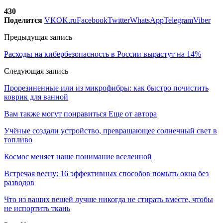
430
Поделится
VK
OK.ru
Facebook
Twitter
WhatsApp
Telegram
Viber
Предыдущая запись
Расходы на кибербезопасность в России вырастут на 14%
Следующая запись
Прорезиненные или из микрофибры: как быстро почистить
коврик для ванной
Вам также могут понравиться
Еще от автора
Учёные создали устройство, превращающее солнечный свет в
топливо
Космос меняет наше понимание вселенной
Встречая весну: 16 эффективных способов помыть окна без
разводов
Что из ваших вещей лучше никогда не стирать вместе, чтобы
не испортить ткань