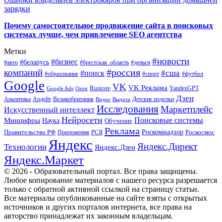
зарядки
Почему самостоятельное продвижение сайта в поисковых
системах лучше, чем привлечение SEO агентства
Метки
#новости
#бизнес
#беларусь
#авто
#деньги
#брестская_область
#россия
компаний
#сша
#поиск
#футбол
#образование
#спорт
Google
VK
VK Реклама
Rustore
YandexGPT
Google Ads
Ozon
Дзен
Апдейт
Великобритания
Аналитика
Выдача
Детские поделки
Видео
Исследования
Маркетплейс
Искусственный интеллект
Нейросети
Поисковые системы
Минцифры
Наука
Обучение
Реклама
Правительство РФ
Роскомнадзор
Роскосмос
Приложения
РСЯ
Яндекс
Яндекс.Директ
Технологии
Яндекс.Дзен
Яндекс.Маркет
© 2026 - Образовательный портал. Все права защищены.
Любое копирование материалов с нашего ресурса разрешается
только с обратной активной ссылкой на страницу статьи.
Все материалы опубликованные на сайте взяты с открытых
источников и других порталов интернета, все права на
авторство принадлежат их законным владельцам.