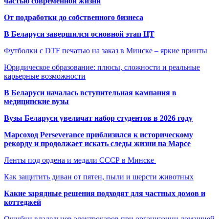
частью современной жизни
От подработки до собственного бизнеса
В Беларуси завершился основной этап ЦТ
Футболки с DTF печатью на заказ в Минске – яркие принты
Юридическое образование: плюсы, сложности и реальные
карьерные возможности
В Беларуси началась вступительная кампания в
медицинские вузы
Вузы Беларуси увеличат набор студентов в 2026 году
Марсоход Perseverance приблизился к историческому
рекорду и продолжает искать следы жизни на Марсе
Ленты под ордена и медали СССР в Минске
Как защитить диван от пятен, пыли и шерсти животных
Какие зарядные решения подходят для частных домов и
коттеджей
Ошибки владельцев электрокаров при организации домашней