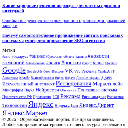
Какие зарядные решения подходят для частных домов и
коттеджей
Ошибки владельцев электрокаров при организации домашней
зарядки
Почему самостоятельное продвижение сайта в поисковых
системах лучше, чем привлечение SEO агентства
Метки
#новости
#бизнес
#беларусь
#авто
#деньги
#брестская_область
#россия
компаний
#сша
#поиск
#футбол
#образование
#спорт
Google
VK
VK Реклама
Rustore
YandexGPT
Google Ads
Ozon
Дзен
Апдейт
Великобритания
Аналитика
Выдача
Детские поделки
Видео
Исследования
Маркетплейс
Искусственный интеллект
Нейросети
Поисковые системы
Минцифры
Наука
Обучение
Реклама
Правительство РФ
Роскомнадзор
Роскосмос
Приложения
РСЯ
Яндекс
Яндекс.Директ
Технологии
Яндекс.Дзен
Яндекс.Маркет
© 2026 - Образовательный портал. Все права защищены.
Любое копирование материалов с нашего ресурса разрешается