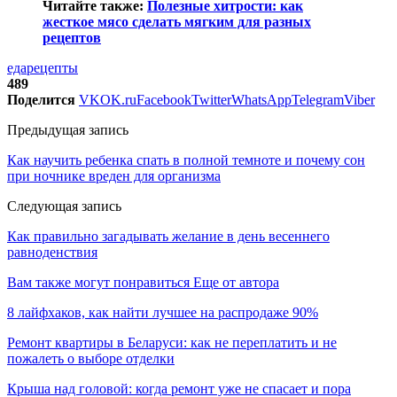
Читайте также:
Полезные хитрости: как
жесткое мясо сделать мягким для разных
рецептов
еда
рецепты
489
Поделится
VK
OK.ru
Facebook
Twitter
WhatsApp
Telegram
Viber
Предыдущая запись
Как научить ребенка спать в полной темноте и почему сон
при ночнике вреден для организма
Следующая запись
Как правильно загадывать желание в день весеннего
равноденствия
Вам также могут понравиться
Еще от автора
8 лайфхаков, как найти лучшее на распродаже 90%
Ремонт квартиры в Беларуси: как не переплатить и не
пожалеть о выборе отделки
Крыша над головой: когда ремонт уже не спасает и пора