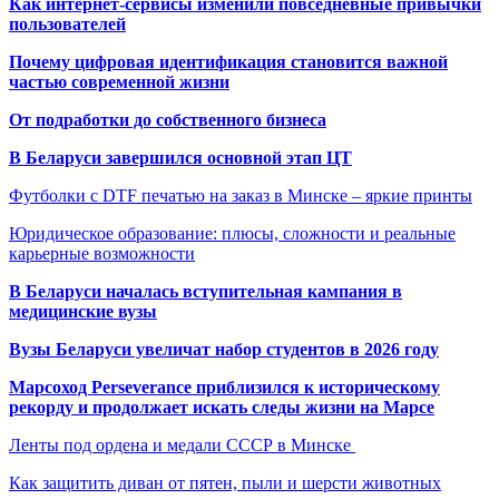
Как интернет-сервисы изменили повседневные привычки
пользователей
Почему цифровая идентификация становится важной
частью современной жизни
От подработки до собственного бизнеса
В Беларуси завершился основной этап ЦТ
Футболки с DTF печатью на заказ в Минске – яркие принты
Юридическое образование: плюсы, сложности и реальные
карьерные возможности
В Беларуси началась вступительная кампания в
медицинские вузы
Вузы Беларуси увеличат набор студентов в 2026 году
Марсоход Perseverance приблизился к историческому
рекорду и продолжает искать следы жизни на Марсе
Ленты под ордена и медали СССР в Минске
Как защитить диван от пятен, пыли и шерсти животных