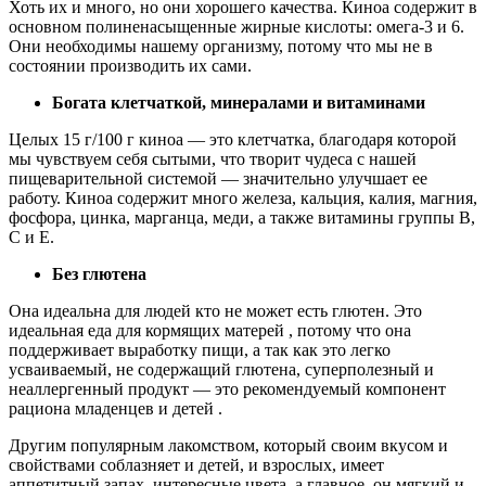
Хоть их и много, но они хорошего качества. Киноа содержит в
основном полиненасыщенные жирные кислоты: омега-3 и 6.
Они необходимы нашему организму, потому что мы не в
состоянии производить их сами.
Богата клетчаткой, минералами и витаминами
Целых 15 г/100 г киноа — это клетчатка, благодаря которой
мы чувствуем себя сытыми, что творит чудеса с нашей
пищеварительной системой — значительно улучшает ее
работу. Киноа содержит много железа, кальция, калия, магния,
фосфора, цинка, марганца, меди, а также витамины группы В,
С и Е.
Без глютена
Она идеальна для людей кто не может есть глютен. Это
идеальная еда для кормящих матерей , потому что она
поддерживает выработку пищи, а так как это легко
усваиваемый, не содержащий глютена, суперполезный и
неаллергенный продукт — это рекомендуемый компонент
рациона младенцев и детей .
Другим популярным лакомством, который своим вкусом и
свойствами соблазняет и детей, и взрослых, имеет
аппетитный запах, интересные цвета, а главное, он мягкий и