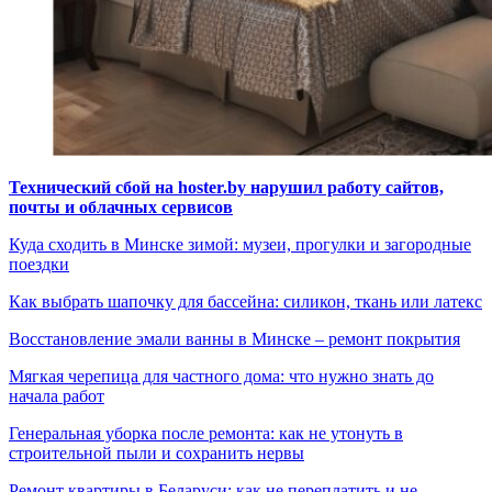
Технический сбой на hoster.by нарушил работу сайтов,
почты и облачных сервисов
Куда сходить в Минске зимой: музеи, прогулки и загородные
поездки
Как выбрать шапочку для бассейна: силикон, ткань или латекс
Восстановление эмали ванны в Минске – ремонт покрытия
Мягкая черепица для частного дома: что нужно знать до
начала работ
Генеральная уборка после ремонта: как не утонуть в
строительной пыли и сохранить нервы
Ремонт квартиры в Беларуси: как не переплатить и не