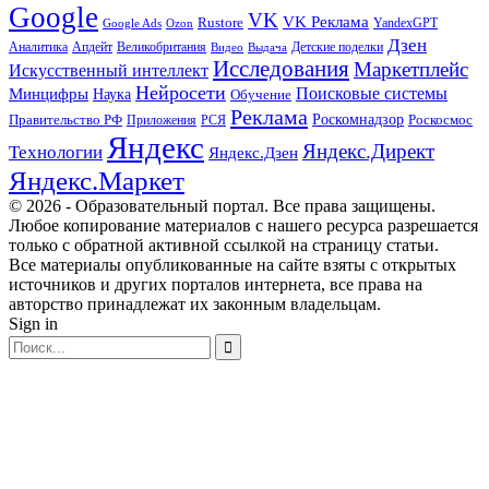
Google
VK
VK Реклама
Rustore
YandexGPT
Google Ads
Ozon
Дзен
Апдейт
Великобритания
Аналитика
Выдача
Детские поделки
Видео
Исследования
Маркетплейс
Искусственный интеллект
Нейросети
Поисковые системы
Минцифры
Наука
Обучение
Реклама
Правительство РФ
Роскомнадзор
Роскосмос
Приложения
РСЯ
Яндекс
Яндекс.Директ
Технологии
Яндекс.Дзен
Яндекс.Маркет
© 2026 - Образовательный портал. Все права защищены.
Любое копирование материалов с нашего ресурса разрешается
только с обратной активной ссылкой на страницу статьи.
Все материалы опубликованные на сайте взяты с открытых
источников и других порталов интернета, все права на
авторство принадлежат их законным владельцам.
Sign in