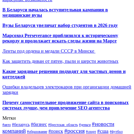
В Беларуси началась вступительная кампания в
медицинские вузы
Вузы Беларуси увеличат набор студентов в 2026 году
Марсоход Perseverance приблизился к историческому
рекорду и продолжает искать следы жизни на Марсе
Ленты под ордена и медали СССР в Минске
Как защитить диван от пятен, пыли и шерсти животных
Какие зарядные решения подходят для частных домов и
коттеджей
Ошибки владельцев электрокаров при организации домашней
зарядки
Почему самостоятельное продвижение сайта в поисковых
системах лучше, чем привлечение SEO агентства
Метки
#новости
#бизнес
#беларусь
#авто
#деньги
#брестская_область
#россия
компаний
#сша
#поиск
#футбол
#образование
#спорт