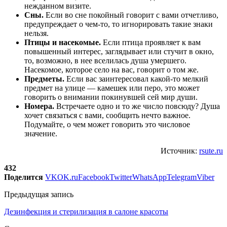
нежданном визите.
Сны.
Если во сне покойный говорит с вами отчетливо,
предупреждает о чем-то, то игнорировать такие знаки
нельзя.
Птицы и насекомые.
Если птица проявляет к вам
повышенный интерес, заглядывает или стучит в окно,
то, возможно, в нее вселилась душа умершего.
Насекомое, которое село на вас, говорит о том же.
Предметы.
Если вас заинтересовал какой-то мелкий
предмет на улице — камешек или перо, это может
говорить о внимании покинувшей сей мир души.
Номера.
Встречаете одно и то же число повсюду? Душа
хочет связаться с вами, сообщить нечто важное.
Подумайте, о чем может говорить это числовое
значение.
Источник:
rsute.ru
432
Поделится
VK
OK.ru
Facebook
Twitter
WhatsApp
Telegram
Viber
Предыдущая запись
Дезинфекция и стерилизация в салоне красоты