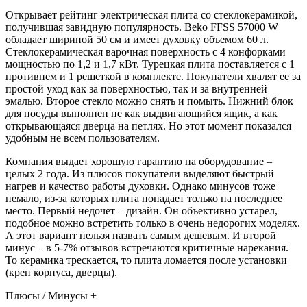
Открывает рейтинг электрическая плита со стеклокерамикой,
получившая завидную популярность. Beko FFSS 57000 W
обладает шириной 50 см и имеет духовку объемом 60 л.
Стеклокерамическая варочная поверхность с 4 конфорками
мощностью по 1,2 и 1,7 кВт. Турецкая плита поставляется с 1
противнем и 1 решеткой в комплекте. Покупатели хвалят ее за
простой уход как за поверхностью, так и за внутренней
эмалью. Второе стекло можно снять и помыть. Нижний блок
для посуды выполнен не как выдвигающийся ящик, а как
открывающаяся дверца на петлях. Но этот момент показался
удобным не всем пользователям.
Компания выдает хорошую гарантию на оборудование –
целых 2 года. Из плюсов покупатели выделяют быстрый
нагрев и качество работы духовки. Однако минусов тоже
немало, из-за которых плита попадает только на последнее
место. Первый недочет – дизайн. Он объективно устарел,
подобное можно встретить только в очень недорогих моделях.
А этот вариант нельзя назвать самым дешевым. И второй
минус – в 5-7% отзывов встречаются критичные нарекания.
То керамика трескается, то плита ломается после установки
(крен корпуса, дверцы).
Плюсы / Минусы +