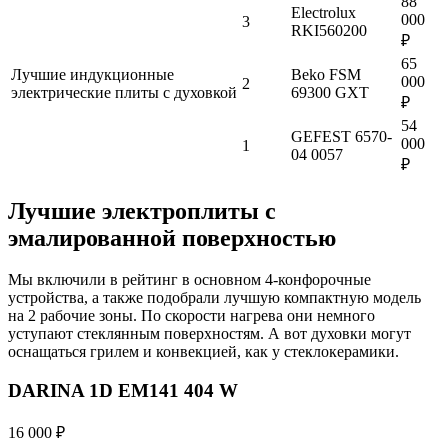
88
Electrolux
000
3
RKI560200
₽
65
Лучшие индукционные
Beko FSM
000
2
электрические плиты с духовкой
69300 GXT
₽
54
GEFEST 6570-
000
1
04 0057
₽
Лучшие электроплиты с
эмалированной поверхностью
Мы включили в рейтинг в основном 4-конфорочные
устройства, а также подобрали лучшую компактную модель
на 2 рабочие зоны. По скорости нагрева они немного
уступают стеклянным поверхностям. А вот духовки могут
оснащаться грилем и конвекцией, как у стеклокерамики.
DARINA 1D EM141 404 W
16 000 ₽