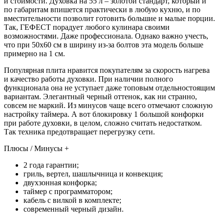
и стоимости. Духовка на 55 л – золотой стандарт, который и
по габаритам впишется практически в любую кухню, и по
вместительности позволит готовить большие и малые порции.
Так, ГЕФЕСТ порадует любого кулинара своими
возможностями. Даже профессионала. Однако важно учесть,
что при 50х60 см в ширину из-за болтов эта модель больше
примерно на 1 см.
Популярная плита нравится покупателям за скорость нагрева
и качество работы духовки. При наличии полного
функционала она не уступает даже топовым отдельностоящим
вариантам. Элегантный черный оттенок, как ни странно,
совсем не маркий. Из минусов чаще всего отмечают сложную
настройку таймера. А вот блокировку 1 большой конфорки
при работе духовки, в целом, сложно считать недостатком.
Так техника предотвращает перегрузку сети.
Плюсы / Минусы +
2 года гарантии;
гриль, вертел, шашлычница и конвекция;
двухзонная конфорка;
таймер с программатором;
кабель с вилкой в комплекте;
современный черный дизайн.