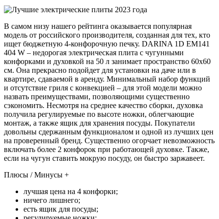
В самом низу нашего рейтинга оказывается популярная
модель от российского производителя, созданная для тех, кто
ищет бюджетную 4-конфорочную печку. DARINA 1D EM141
404 W – недорогая электрическая плита с чугунными
конфорками и духовкой на 50 л занимает пространство 60х60
см. Она прекрасно подойдет для установки на даче или в
квартире, сдаваемой в аренду. Минимальный набор функций
и отсутствие гриля с конвекцией – для этой модели можно
назвать преимуществами, позволяющими существенно
сэкономить. Несмотря на среднее качество сборки, духовка
получила регулируемые по высоте ножки, облегчающие
монтаж, а также ящик для хранения посуды. Покупатели
довольны сдержанным функционалом и одной из лучших цен
на проверенный бренд. Существенно огорчает невозможность
включать более 2 конфорок при работающей духовке. Также,
если на чугун ставить мокрую посуду, он быстро заржавеет.
Плюсы / Минусы +
лучшая цена на 4 конфорки;
ничего лишнего;
есть ящик для посуды;
регулируемые ножки;