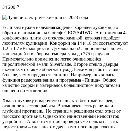
34 200 ₽
Если вам нужна надежная модель с хорошей духовкой, то
обратите внимание на Gorenje GEC5A41WG. Это отличная 4-
конфорочная плита со стеклокерамикой, которая подойдет
любителям кулинарии. Конфорки на 14 и 18 см соответствуют
1,2 и 1,7 кВт мощности. Духовка на 62 л дополнена грилем,
конвекцией и выбором температуры до 275 градусов.
Примечательно применение легко очищающейся
пиролитической эмали SilverMatte. Второе стекло дверцы
съемное, что также облегчает уход. Режимов работы стало
больше, чем у предшественницы. Например, появилась
функция размораживания и программа «Пицца». Общее
качество сборки и материалов большинством покупателей
оценено на «отлично».
Хвалят духовку и варочную панель за быстрый нагрев,
отличное качество работы. В комплекте есть решетка и
глубокий противень. Но странным решением стал отказ от
плоского противня. Однако это единственный недостаток
устройства. А вот отсутствие провода уже нельзя назвать
недостатком – сделано это для грамотного подключения