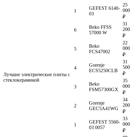
25
GEFEST 6140-
000
1
03
₽
31
Beko FFSS
200
6
57000 W
₽
22
Beko
000
5
FCS47002
₽
31
Gorenje
500
4
ECS5250CLB
₽
Лучшие электрические плиты с
стеклокерамикой
35
Beko
000
3
FSM57300GX
₽
34
Gorenje
200
2
GEC5A41WG
₽
33
GEFEST 5560-
000
1
03 0057
₽