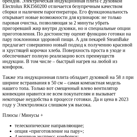
брендов. Электрическая индукционная плита с духовкой
Electrolux RKI560200 отличается безупречным качеством
сборки и наличием парогенератора. Его функциональность
открывает новые возможности для кулинаров: не только
паровая очистка, позволяющая за 2 минуты убрать
пригоревший жир внутри духовки, но и специальные опции
приготовления. По достоинству оценят функцию готовки на
пару поклонники здоровой пищи. А для пекарей SteamBake
предлагает совершенно новый подход к получению красивой
и хрустящей корочки хлеба. Поверхность проста в уходе и
обеспечивает полную реализацию всех преимуществ
индукции. В том числе – быстрый нагрев на любой из
конфорок.
Также эта индукционная плита обладает духовкой на 58 л при
ширине встраивания в 50 см – самая компактная модель
нашего топа. Только вот смещенный влево вентилятор
конвекции нравится не всем покупателям и вызывает
некоторые неудобства в процессе готовки. Да и цена в 2023
году у Электролюкса слишком уж высока.
Плюсы / Минусы +
телескопические направляющие;
опция «приготовление на пару»;
4 мощные экспресс-конфорки;