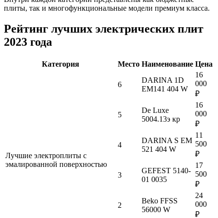
плиты, так и многофункциональные модели премиум класса.
Рейтинг лучших электрических плит
2023 года
Категория
Место
Наименование
Цена
16
DARINA 1D
000
6
EM141 404 W
₽
16
De Luxe
000
5
5004.13э кр
₽
11
DARINA S EM
500
4
521 404 W
₽
Лучшие электроплиты с
эмалированной поверхностью
17
GEFEST 5140-
500
3
01 0035
₽
24
Beko FFSS
000
2
56000 W
₽