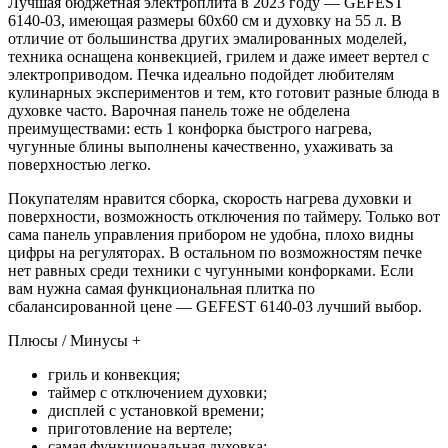
Лучшая бюджетная электроплита в 2023 году — GEFEST
6140-03, имеющая размеры 60х60 см и духовку на 55 л. В
отличие от большинства других эмалированных моделей,
техника оснащена конвекцией, грилем и даже имеет вертел с
электроприводом. Печка идеально подойдет любителям
кулинарных экспериментов и тем, кто готовит разные блюда в
духовке часто. Варочная панель тоже не обделена
преимуществами: есть 1 конфорка быстрого нагрева,
чугунные блины выполнены качественно, ухаживать за
поверхностью легко.
Покупателям нравится сборка, скорость нагрева духовки и
поверхности, возможность отключения по таймеру. Только вот
сама панель управления прибором не удобна, плохо видны
цифры на регуляторах. В остальном по возможностям печке
нет равных среди техники с чугунными конфорками. Если
вам нужна самая функциональная плитка по
сбалансированной цене — GEFEST 6140-03 лучший выбор.
Плюсы / Минусы +
гриль и конвекция;
таймер с отключением духовки;
дисплей с установкой времени;
приготовление на вертеле;
самая функциональная духовка;