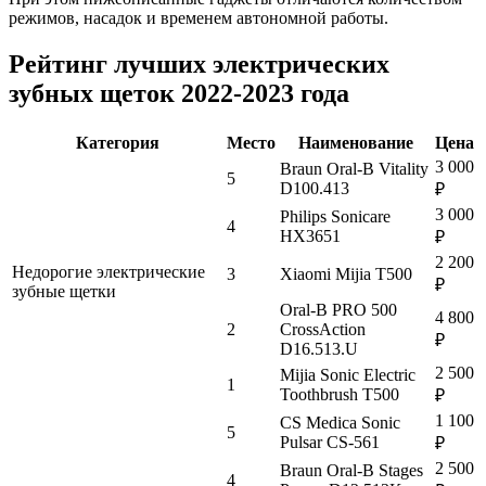
режимов, насадок и временем автономной работы.
Рейтинг лучших электрических
зубных щеток 2022-2023 года
Категория
Место
Наименование
Цена
3 000
Braun Oral-B Vitality
5
D100.413
₽
3 000
Philips Sonicare
4
HX3651
₽
2 200
Недорогие электрические
3
Xiaomi Mijia T500
₽
зубные щетки
Oral-B PRO 500
4 800
2
CrossAction
₽
D16.513.U
2 500
Mijia Sonic Electric
1
Toothbrush T500
₽
1 100
CS Medica Sonic
5
Pulsar CS-561
₽
2 500
Braun Oral-B Stages
4