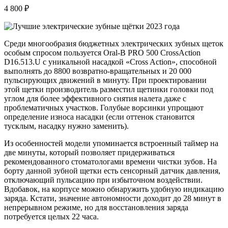
4 800 ₽
Среди многообразия бюджетных электрических зубных щеток
особым спросом пользуется Oral-B PRO 500 CrossAction
D16.513.U с уникальной насадкой «Cross Action», способной
выполнять до 8800 возвратно-вращательных и 20 000
пульсирующих движений в минуту. При проектировании
этой щетки производитель разместил щетинки головки под
углом для более эффективного снятия налета даже с
проблематичных участков. Голубые ворсинки упрощают
определение износа насадки (если оттенок становится
тусклым, насадку нужно заменить).
Из особенностей модели упоминается встроенный таймер на
две минуты, который позволяет придерживаться
рекомендованного стоматологами времени чистки зубов. На
борту данной зубной щетки есть сенсорный датчик давления,
отключающий пульсацию при избыточном воздействии.
Вдобавок, на корпусе можно обнаружить удобную индикацию
заряда. Кстати, значение автономности доходит до 28 минут в
непрерывном режиме, но для восстановления заряда
потребуется целых 22 часа.