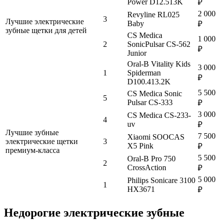
Power D12.513K
₽
2 000
Revyline RL025
3
Лучшие электрические
Baby
₽
зубные щетки для детей
CS Medica
1 000
2
SonicPulsar CS-562
₽
Junior
Oral-B Vitality Kids
3 000
1
Spiderman
₽
D100.413.2K
5 500
CS Medica Sonic
5
Pulsar CS-333
₽
3 000
CS Medica CS-233-
4
uv
₽
Лучшие зубные
7 500
Xiaomi SOOCAS
электрические щетки
3
X5 Pink
₽
премиум-класса
5 500
Oral-B Pro 750
2
CrossAction
₽
5 000
Philips Sonicare 3100
1
HX3671
₽
Недорогие электрические зубные