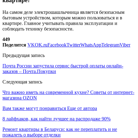
квартире?
На самом деле электрошашлычница является безопасным
бытовым устройством, которым можно пользоваться и в
квартире. Главное учитывать правила эксплуатации и
соблюдать технику безопасности.
449
Поделится
VK
OK.ru
Facebook
Twitter
WhatsApp
Telegram
Viber
Предыдущая запись
Почта России запустила сервис быстрой оплаты онлайн-
заказов – Почта.Покупки
Следующая запись
Что важно иметь на современной кухне? Советы от интернет-
магазина OZON
Вам также могут понравиться
Еще от автора
8 лайфхаков, как найти лучшее на распродаже 90%
Ремонт квартиры в Беларуси: как не переплатить и не
пожалеть о выборе отделки