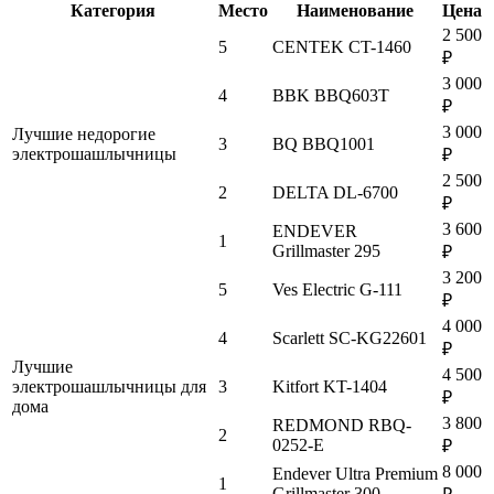
Категория
Место
Наименование
Цена
2 500
5
CENTEK CT-1460
₽
3 000
4
BBK BBQ603T
₽
3 000
Лучшие недорогие
3
BQ BBQ1001
электрошашлычницы
₽
2 500
2
DELTA DL-6700
₽
3 600
ENDEVER
1
Grillmaster 295
₽
3 200
5
Ves Electric G-111
₽
4 000
4
Scarlett SC-KG22601
₽
Лучшие
4 500
электрошашлычницы для
3
Kitfort KT-1404
₽
дома
3 800
REDMOND RBQ-
2
0252-E
₽
8 000
Endever Ultra Premium
1
Grillmaster 300