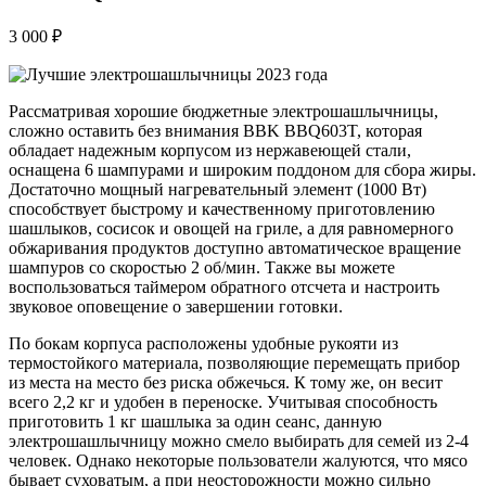
3 000 ₽
Рассматривая хорошие бюджетные электрошашлычницы,
сложно оставить без внимания BBK BBQ603T, которая
обладает надежным корпусом из нержавеющей стали,
оснащена 6 шампурами и широким поддоном для сбора жиры.
Достаточно мощный нагревательный элемент (1000 Вт)
способствует быстрому и качественному приготовлению
шашлыков, сосисок и овощей на гриле, а для равномерного
обжаривания продуктов доступно автоматическое вращение
шампуров со скоростью 2 об/мин. Также вы можете
воспользоваться таймером обратного отсчета и настроить
звуковое оповещение о завершении готовки.
По бокам корпуса расположены удобные рукояти из
термостойкого материала, позволяющие перемещать прибор
из места на место без риска обжечься. К тому же, он весит
всего 2,2 кг и удобен в переноске. Учитывая способность
приготовить 1 кг шашлыка за один сеанс, данную
электрошашлычницу можно смело выбирать для семей из 2-4
человек. Однако некоторые пользователи жалуются, что мясо
бывает суховатым, а при неосторожности можно сильно