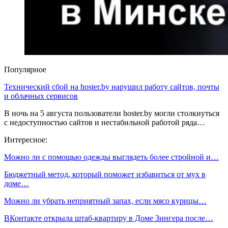
Популярное
Технический сбой на hoster.by нарушил работу сайтов, почты
и облачных сервисов
В ночь на 5 августа пользователи hoster.by могли столкнуться
с недоступностью сайтов и нестабильной работой ряда…
Интересное:
Можно ли с помощью одежды выглядеть более стройной и…
Бюджетный метод, который поможет избавиться от мух в
доме…
Можно ли убрать неприятный запах, если мясо курицы…
ВКонтакте открыла штаб-квартиру в Доме Зингера после…