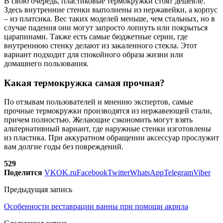
В свою очередь, пластиковые термокружки стоят дешевле.
Здесь внутренние стенки выполнены из нержавейки, а корпус
– из платсика. Вес таких моделей меньше, чем стальных, но в
случае падения они могут запросто лопнуть или покрыться
царапинами. Также есть самые бюджетные серии, где
внутреннюю стенку делают из закаленного стекла. Этот
вариант подходит для спокойного образа жизни или
домашнего пользования.
Какая термокружка самая прочная?
По отзывам пользователей и мнению экспертов, самые
прочные термокружки производятся из нержавеющей стали,
причем полностью. Желающие сэкономить могут взять
альтернативный вариант, где наружные стенки изготовлены
из пластика. При аккуратном обращении аксессуар прослужит
вам долгие годы без повреждений.
529
Поделится
VK
OK.ru
Facebook
Twitter
WhatsApp
Telegram
Viber
Предыдущая запись
Особенности реставрации ванны при помощи акрила