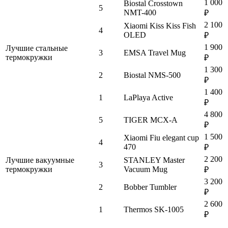
1 000
Biostal Crosstown
5
NMT-400
₽
2 100
Xiaomi Kiss Kiss Fish
4
OLED
₽
1 900
Лучшие стальные
3
EMSA Travel Mug
термокружки
₽
1 300
2
Biostal NMS-500
₽
1 400
1
LaPlaya Active
₽
4 800
5
TIGER MCX-A
₽
1 500
Xiaomi Fiu elegant cup
4
470
₽
2 200
Лучшие вакуумные
STANLEY Master
3
термокружки
Vacuum Mug
₽
3 200
2
Bobber Tumbler
₽
2 600
1
Thermos SK-1005
₽