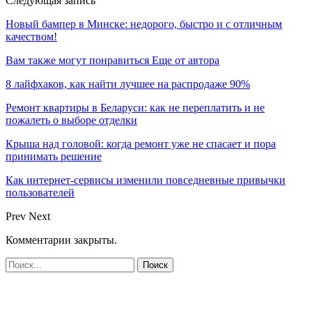
Следующая запись
Новый бампер в Минске: недорого, быстро и с отличным
качеством!
Вам также могут понравиться
Еще от автора
8 лайфхаков, как найти лучшее на распродаже 90%
Ремонт квартиры в Беларуси: как не переплатить и не
пожалеть о выборе отделки
Крыша над головой: когда ремонт уже не спасает и пора
принимать решение
Как интернет-сервисы изменили повседневные привычки
пользователей
Prev
Next
Комментарии закрыты.