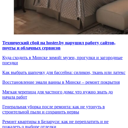
Технический сбой на hoster.by нарушил работу сайтов,
почты и облачных сервисов
Куда сходить в Минске зимой: музеи, прогулки и загородные
поездки
Как выбрать шапочку для бассейна: силикон, ткань или латекс
Восстановление эмали ванны в Минске – ремонт покрытия
Мягкая черепица для частного дома: что нужно знать до
начала работ
Генеральная уборка после ремонта: как не утонуть в
строительной пыли и сохранить нервы
Ремонт квартиры в Беларуси: как не переплатить и не
пожалеть о выборе отделки