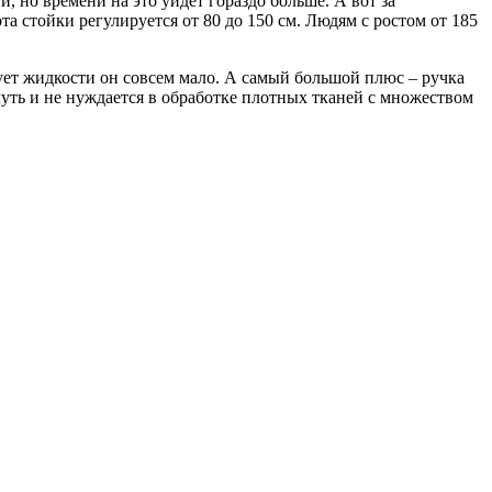
, но времени на это уйдет гораздо больше. А вот за
та стойки регулируется от 80 до 150 см. Людям с ростом от 185
одует жидкости он совсем мало. А самый большой плюс – ручка
-чуть и не нуждается в обработке плотных тканей с множеством