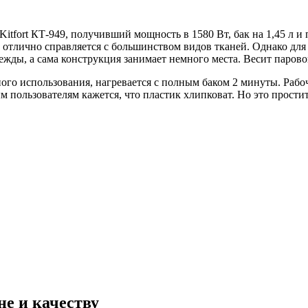
ort КТ-949, получивший мощность в 1580 Вт, бак на 1,45 л и по
р отлично справляется с большинством видов тканей. Однако дл
жды, а сама конструкция занимает немного места. Весит паровой
ого использования, нагревается с полным баком 2 минуты. Рабоч
м пользователям кажется, что пластик хлипковат. Но это прости
е и качеству