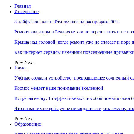
Главная
Интересное
8 лайфхаков, как найти лучшее на распродаже 90%
Ремонт квартиры в Беларуси: как не переплатить и не по
Крыша над головой: когда ремонт уже не спасает и пора
Как интернет-сервисы изменили повседневные привычки
Prev
Next
Наука
Учёные создали устройство, превращающее солнечный св
Космос меняет наше понимание вселенной
Встречая весну: 16 эффективных способов помыть окна б
Что из ваших вещей лучше никогда не стирать вместе, чт
Prev
Next
Образование