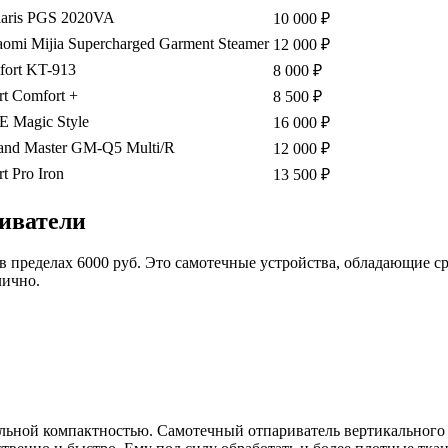
laris PGS 2020VA
10 000 ₽
aomi Mijia Supercharged Garment Steamer
12 000 ₽
tfort KT-913
8 000 ₽
rt Comfort +
8 500 ₽
E Magic Style
16 000 ₽
and Master GM-Q5 Multi/R
12 000 ₽
t Pro Iron
13 500 ₽
иватели
 пределах 6000 руб. Это самотечные устройства, обладающие ср
лично.
ьной компактностью. Самотечный отпариватель вертикального т