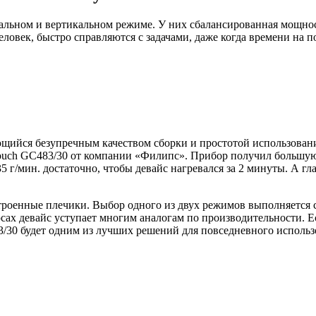
альном и вертикальном режиме. У них сбалансированная мощност
еловек, быстро справляются с задачами, даже когда времени на 
щийся безупречным качеством сборки и простотой использовани
 Touch GC483/30 от компании «Филипс». Прибор получил большую
35 г/мин. достаточно, чтобы девайс нагревался за 2 минуты. А 
строенные плечики. Выбор одного из двух режимов выполняется 
юсах девайс уступает многим аналогам по производительности. Е
3/30 будет одним из лучших решений для повседневного использ