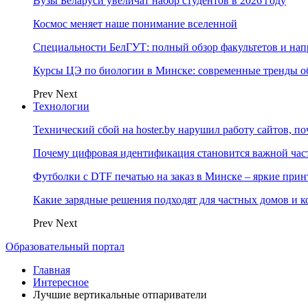
Вузы Беларуси увеличат набор студентов в 2026 году
Космос меняет наше понимание вселенной
Специальности БелГУТ: полный обзор факультетов и на
Курсы ЦЭ по биологии в Минске: современные тренды о
Prev
Next
Технологии
Технический сбой на hoster.by нарушил работу сайтов, п
Почему цифровая идентификация становится важной ча
Футболки с DTF печатью на заказ в Минске – яркие при
Какие зарядные решения подходят для частных домов и к
Prev
Next
Образовательный портал
Главная
Интересное
Лучшие вертикальные отпариватели