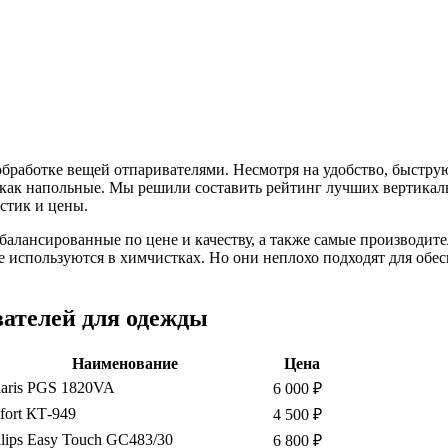
обработке вещей отпаривателями. Несмотря на удобство, быстру
, как напольные. Мы решили составить рейтинг лучших вертикал
истик и цены.
сбалансированные по цене и качеству, а также самые производит
спользуются в химчистках. Но они неплохо подходят для обеспе
ателей для одежды
Наименование
Цена
laris PGS 1820VA
6 000 ₽
tfort КТ-949
4 500 ₽
ilips Easy Touch GC483/30
6 800 ₽