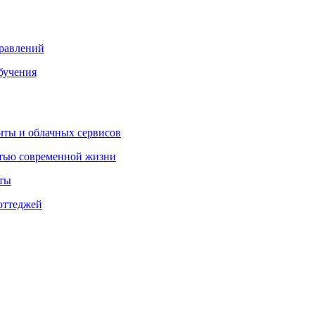
правлений
бучения
очты и облачных сервисов
стью современной жизни
нты
оттеджей