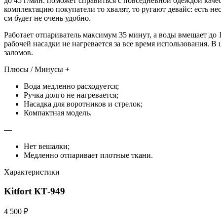
до 45 г/мин. поможет справиться с повседневной одеждой качес
комплектацию покупатели то хвалят, то ругают девайс: есть нес
см будет не очень удобно.
Работает отпариватель максимум 35 минут, а воды вмещает до 1
рабочей насадки не нагревается за все время использования. В
заломов.
Плюсы / Минусы +
Вода медленно расходуется;
Ручка долго не нагревается;
Насадка для воротников и стрелок;
Компактная модель.
—
Нет вешалки;
Медленно отпаривает плотные ткани.
Характеристики
Kitfort КТ-949
4 500 ₽