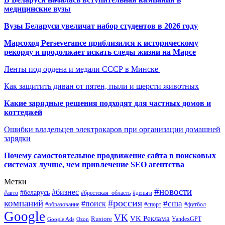
медицинские вузы
Вузы Беларуси увеличат набор студентов в 2026 году
Марсоход Perseverance приблизился к историческому
рекорду и продолжает искать следы жизни на Марсе
Ленты под ордена и медали СССР в Минске
Как защитить диван от пятен, пыли и шерсти животных
Какие зарядные решения подходят для частных домов и
коттеджей
Ошибки владельцев электрокаров при организации домашней
зарядки
Почему самостоятельное продвижение сайта в поисковых
системах лучше, чем привлечение SEO агентства
Метки
#новости
#бизнес
#беларусь
#авто
#деньги
#брестская_область
#россия
компаний
#сша
#поиск
#футбол
#образование
#спорт
Google
VK
VK Реклама
Rustore
YandexGPT
Google Ads
Ozon