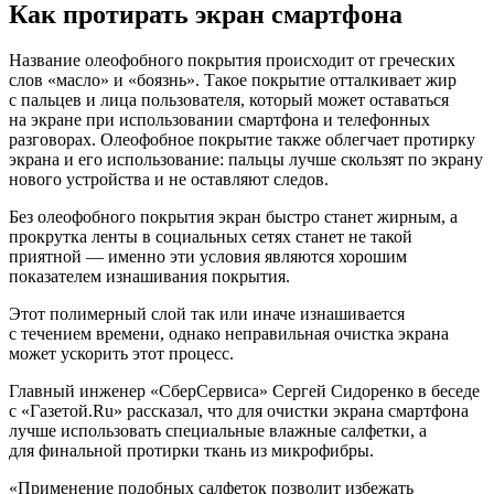
Как протирать экран смартфона
Название олеофобного покрытия происходит от греческих
слов «масло» и «боязнь». Такое покрытие отталкивает жир
с пальцев и лица пользователя, который может оставаться
на экране при использовании смартфона и телефонных
разговорах. Олеофобное покрытие также облегчает протирку
экрана и его использование: пальцы лучше скользят по экрану
нового устройства и не оставляют следов.
Без олеофобного покрытия экран быстро станет жирным, а
прокрутка ленты в социальных сетях станет не такой
приятной — именно эти условия являются хорошим
показателем изнашивания покрытия.
Этот полимерный слой так или иначе изнашивается
с течением времени, однако неправильная очистка экрана
может ускорить этот процесс.
Главный инженер «СберСервиса» Сергей Сидоренко в беседе
с «Газетой.Ru» рассказал, что для очистки экрана смартфона
лучше использовать специальные влажные салфетки, а
для финальной протирки ткань из микрофибры.
«Применение подобных салфеток позволит избежать