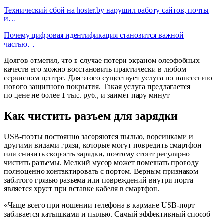
Технический сбой на hoster.by нарушил работу сайтов, почты
и…
Почему цифровая идентификация становится важной
частью…
Долгов отметил, что в случае потери экраном олеофобных
качеств его можно восстановить практически в любом
сервисном центре. Для этого существует услуга по нанесению
нового защитного покрытия. Такая услуга предлагается
по цене не более 1 тыс. руб., и займет пару минут.
Как чистить разъем для зарядки
USB-порты постоянно засоряются пылью, ворсинками и
другими видами грязи, которые могут повредить смартфон
или снизить скорость зарядки, поэтому стоит регулярно
чистить разъемы. Мелкий мусор может помешать проводу
полноценно контактировать с портом. Верным признаком
забитого грязью разъема или повреждений внутри порта
является хруст при вставке кабеля в смартфон.
«Чаще всего при ношении телефона в кармане USB-порт
забивается катышками и пылью. Самый эффективный способ