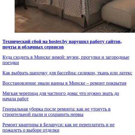
Технический сбой на hoster.by нарушил работу сайтов,
почты и облачных сервисов
Куда сходить в Минске зимой: музеи, прогулки и загородные
поездки
Как выбрать шапочку для бассейна: силикон, ткань или латекс
Восстановление эмали ванны в Минске – ремонт покрытия
Мягкая черепица для частного дома: что нужно знать до
начала работ
Генеральная уборка после ремонта: как не утонуть в
строительной пыли и сохранить нервы
Ремонт квартиры в Беларуси: как не переплатить и не
пожалеть о выборе отделки