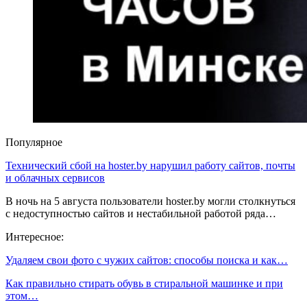
Популярное
Технический сбой на hoster.by нарушил работу сайтов, почты
и облачных сервисов
В ночь на 5 августа пользователи hoster.by могли столкнуться
с недоступностью сайтов и нестабильной работой ряда…
Интересное:
Удаляем свои фото с чужих сайтов: способы поиска и как…
Как правильно стирать обувь в стиральной машинке и при
этом…