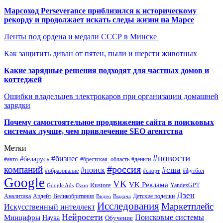
Марсоход Perseverance приблизился к историческому
рекорду и продолжает искать следы жизни на Марсе
Ленты под ордена и медали СССР в Минске
Как защитить диван от пятен, пыли и шерсти животных
Какие зарядные решения подходят для частных домов и
коттеджей
Ошибки владельцев электрокаров при организации домашней
зарядки
Почему самостоятельное продвижение сайта в поисковых
системах лучше, чем привлечение SEO агентства
Метки
#новости
#бизнес
#беларусь
#авто
#деньги
#брестская_область
#россия
компаний
#сша
#поиск
#футбол
#образование
#спорт
Google
VK
VK Реклама
Rustore
YandexGPT
Google Ads
Ozon
Дзен
Апдейт
Великобритания
Аналитика
Выдача
Детские поделки
Видео
Исследования
Маркетплейс
Искусственный интеллект
Нейросети
Поисковые системы
Минцифры
Наука
Обучение