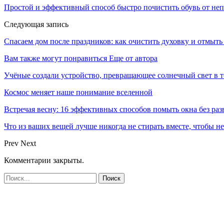
Простой и эффективный способ быстро почистить обувь от неп
Следующая запись
Спасаем дом после праздников: как очистить духовку и отмыт
Вам также могут понравиться
Еще от автора
Учёные создали устройство, превращающее солнечный свет в 
Космос меняет наше понимание вселенной
Встречая весну: 16 эффективных способов помыть окна без раз
Что из ваших вещей лучше никогда не стирать вместе, чтобы не
Prev
Next
Комментарии закрыты.