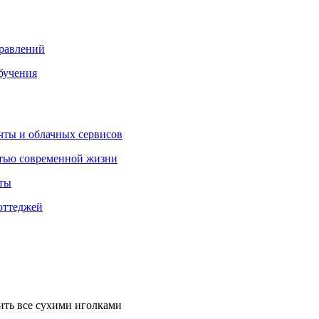
правлений
бучения
очты и облачных сервисов
стью современной жизни
нты
оттеджей
рить все сухими иголками