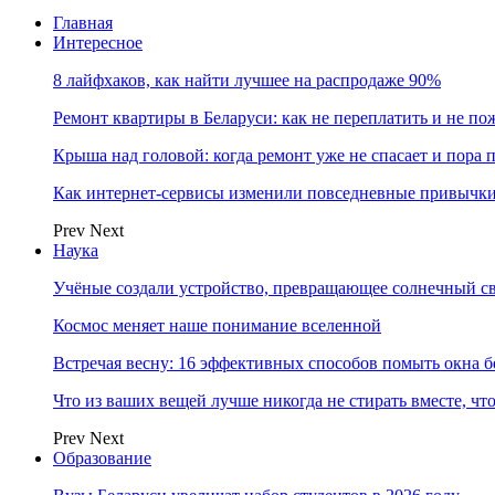
Главная
Интересное
8 лайфхаков, как найти лучшее на распродаже 90%
Ремонт квартиры в Беларуси: как не переплатить и не по
Крыша над головой: когда ремонт уже не спасает и пора
Как интернет-сервисы изменили повседневные привычки
Prev
Next
Наука
Учёные создали устройство, превращающее солнечный св
Космос меняет наше понимание вселенной
Встречая весну: 16 эффективных способов помыть окна б
Что из ваших вещей лучше никогда не стирать вместе, чт
Prev
Next
Образование