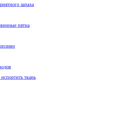
риятного запаха
ь винные пятна
топливо
водов
 испортить ткань