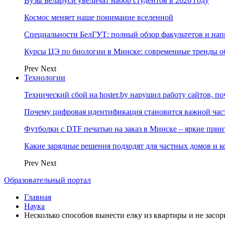
Вузы Беларуси увеличат набор студентов в 2026 году
Космос меняет наше понимание вселенной
Специальности БелГУТ: полный обзор факультетов и на
Курсы ЦЭ по биологии в Минске: современные тренды о
Prev
Next
Технологии
Технический сбой на hoster.by нарушил работу сайтов, п
Почему цифровая идентификация становится важной ча
Футболки с DTF печатью на заказ в Минске – яркие при
Какие зарядные решения подходят для частных домов и к
Prev
Next
Образовательный портал
Главная
Наука
Несколько способов вынести елку из квартиры и не засо